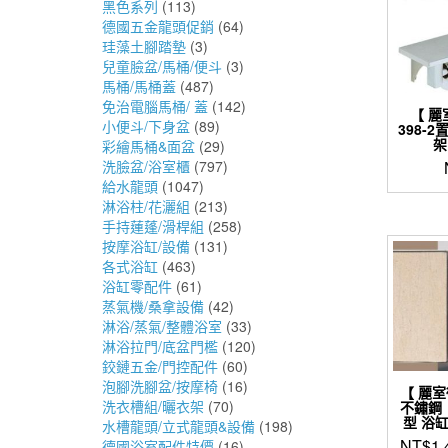
黑色系列
(113)
德國五金龍頭促銷
(64)
珪藻土腳踏墊
(3)
兒童臉盆/馬桶/便斗
(3)
馬桶/馬桶蓋
(487)
免治電腦馬桶/ 蓋
(142)
【 麗
小便斗/下身盆
(89)
398-
架
彩繪馬桶&面盆
(29)
洗臉盆/浴室櫃
(797)
給水龍頭
(1047)
淋浴柱/花灑組
(213)
手持蓮蓬/滑桿組
(258)
按摩浴缸/設備
(131)
各式浴缸
(463)
浴缸零配件
(61)
蒸氣機/桑拿設備
(42)
淋浴/蒸氣/整體浴室
(33)
淋浴拉門/底盆門檻
(120)
鉸鏈五金/門控配件
(60)
泡腳洗腳盆/按摩椅
(16)
【 麗室
洗衣槽組/曬衣架
(70)
不鏽鋼 
型 浴缸
水槽龍頭/立式龍頭&設備
(198)
NT$
1,
德國浴室配件特價
(16)