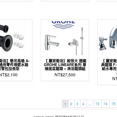
始
前
此
價
價
產
格：
格：
品
NT$43,730。
NT$30,450。
有
多
種
款
式。
可
在
產
品
衛浴】懸吊馬桶 A-
【 麗室衛浴】殺很大 德國
【 麗室
9 通用零件埋壁水箱
GROHE LINEARE系列 單
典龍頭 F
頁
套管包加長型
槍面盆龍頭 + 淋浴龍頭組
給水專用
面
NT$
2,100
NT$
27,500
選
N
擇
選
項
1
2
3
4
...
73
74
75