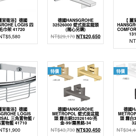
麗室衛浴】德國
德國HANSGROHE
【 麗
ROHE LOGIS 四
32526000 壁式面盆龍頭
HANSGR
毛巾架 41720
(閥心另購)
COMFO
131
原
目
NT$
5,580
NT$
29,170
NT$
20,650
NT
始
前
價
價
格：
格：
NT$29,170。
NT$20,650。
特價
特價
麗室衛浴】德國
德國HANSGROHE
德國H
GROHE LOGIS
METROPOL 壁式面盆龍
METRO
RSAL 三角置物籃 /
頭 霧古銅32526140/亮
頭 霧白3
置物籃 41710
金-99/霧黑鉻-34
3
原
目
NT$
1,900
NT$
43,730
NT$
30,450
NT$
34,4