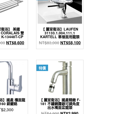
室衛浴】 美國
【 麗室衛浴】LAUFEN
 CORALAIS 雙
31133.1.004.111.1
-13448T-CP
KARTELL 單槍面用龍頭
原
目
原
目
000
NT$
8,600
NT$
83,000
NT$
58,100
始
前
始
前
價
價
價
價
格：
格：
格：
格：
NT$11,000。
NT$8,600。
NT$83,000。
NT$58,100。
特價
浴】國產 檯面龍
【 麗室衛浴】國產精緻 F-
160 銅鍍鉻
181 不鏽鋼霧銀可調角度
出水嘴面盆龍頭
T$
2,300
原
目
NT$
4,900
NT$
2,990