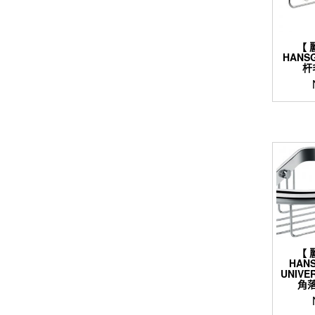
【 
HANSG
杆
【 
HANS
UNIVE
角落