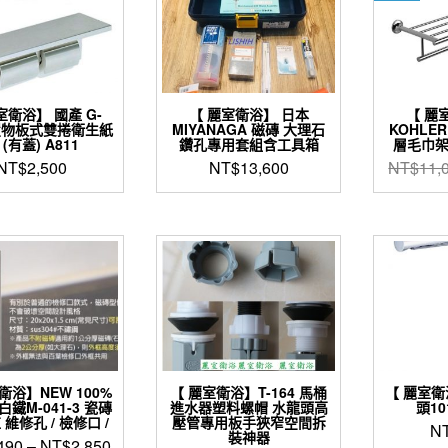
室衛浴】 國產 G-
【 麗室衛浴】 日本
【 麗
2置物板式雙捲衛生紙
MIYANAGA 磁磚 大理石
KOHLER
 (有蓋) A811
鑽孔專用套組含工具箱
層毛巾架 K
NT$
2,500
NT$
13,600
NT$
11,
衛浴】NEW 100%
【 麗室衛浴】T-164 馬桶
【 麗室衛
白鐵M-041-3 瓷磚
進水器塑料螺帽 水龍頭高
頭10
 維修孔 / 檢修口 /
壓管專用板手狹窄空間拆
N
裝神器
490
–
NT$
2,850