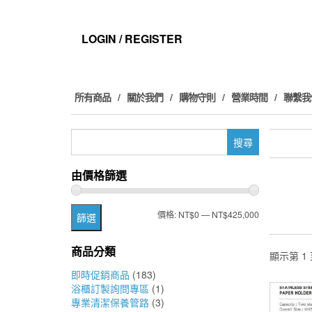
Skip
to
the
LOGIN / REGISTER
content
所有商品
關於我們
購物守則
營業時間
聯繫我
搜
尋
關
由價格篩選
鍵
字:
最
最
價格:
NT$0
—
NT$425,000
篩選
低
高
商品分類
價
價
顯示第 1 
即時促銷商品
(183)
格
格
浴櫃訂製詢問專區
(1)
專業清潔保養管路
(3)