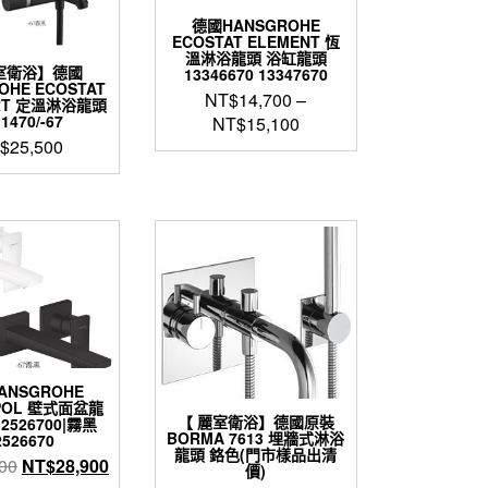
德國HANSGROHE
ECOSTAT ELEMENT 恆
溫淋浴龍頭 浴缸龍頭
室衛浴】德國
13346670 13347670
OHE ECOSTAT
NT$
14,700
–
RT 定溫淋浴龍頭
1470/-67
NT$
15,100
$
25,500
此
產
品
有
多
種
款
式。
可
在
產
ANSGROHE
品
POL 壁式面盆龍
頁
【 麗室衛浴】德國原裝
2526700|霧黑
BORMA 7613 埋牆式淋浴
面
2526670
龍頭 鉻色(門市樣品出清
選
原
目
00
NT$
28,900
價)
擇