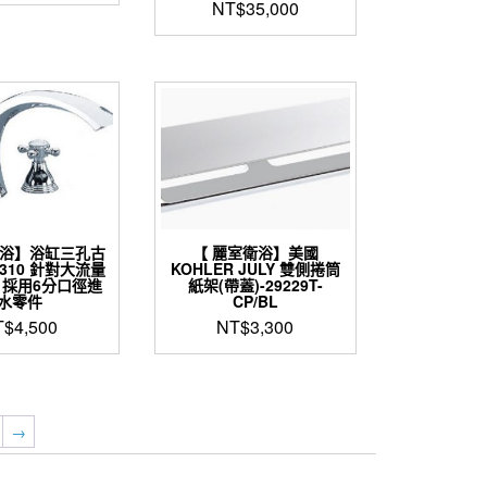
始
前
NT$
35,000
選
價
價
項
格：
格：
NT$34,400。
NT$28,900。
衛浴】浴缸三孔古
【 麗室衛浴】美國
-310 針對大流量
KOHLER JULY 雙側捲筒
 採用6分口徑進
紙架(帶蓋)-29229T-
水零件
CP/BL
T$
4,500
NT$
3,300
→