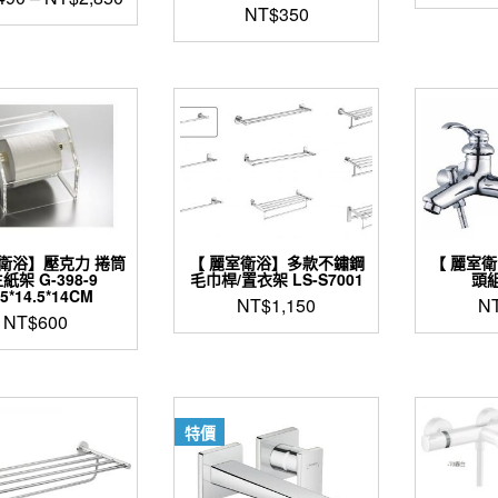
NT$
350
此
產
品
有
多
種
款
式。
可
在
產
室衛浴】壓克力 捲筒
【 麗室衛浴】多款不鏽鋼
【 麗室
品
紙架 G-398-9
毛巾桿/置衣架 LS-S7001
頭組
頁
.5*14.5*14CM
NT$
1,150
N
面
NT$
600
選
擇
選
項
特價