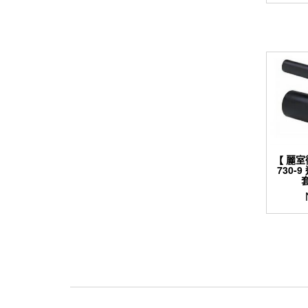
【 麗室
730-