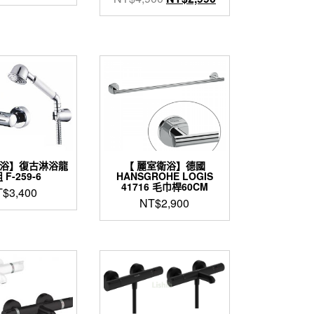
始
前
價
價
格：
格：
NT$4,900。
NT$2,990。
衛浴】復古淋浴龍
【 麗室衛浴】德國
 F-259-6
HANSGROHE LOGIS
41716 毛巾桿60CM
T$
3,400
NT$
2,900