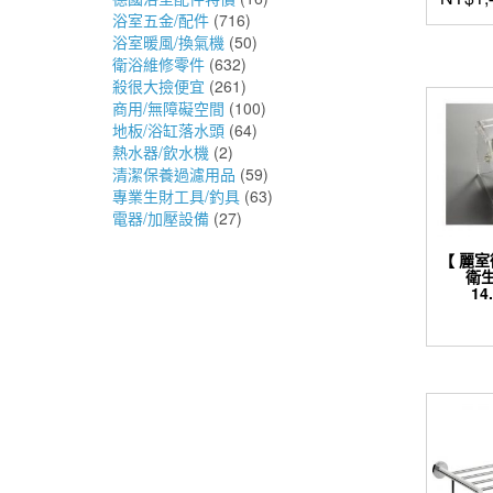
浴室五金/配件
(716)
浴室暖風/換氣機
(50)
衛浴維修零件
(632)
殺很大撿便宜
(261)
商用/無障礙空間
(100)
地板/浴缸落水頭
(64)
熱水器/飲水機
(2)
清潔保養過濾用品
(59)
專業生財工具/釣具
(63)
電器/加壓設備
(27)
【 麗
衛生
14