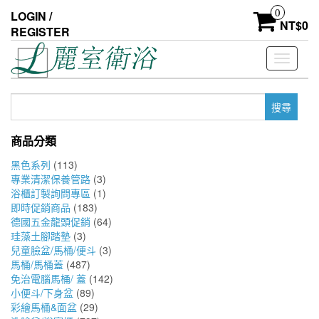
Skip
0
LOGIN /
to
NT$
0
REGISTER
the
content
Toggle
navigati
搜
尋
關
商品分類
鍵
字:
黑色系列
(113)
專業清潔保養管路
(3)
浴櫃訂製詢問專區
(1)
即時促銷商品
(183)
德國五金龍頭促銷
(64)
珪藻土腳踏墊
(3)
兒童臉盆/馬桶/便斗
(3)
馬桶/馬桶蓋
(487)
免治電腦馬桶/ 蓋
(142)
小便斗/下身盆
(89)
彩繪馬桶&面盆
(29)