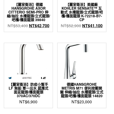
【麗室衛浴】德國
【麗室衛浴】美國廠
HANSGROHE AXOR
KOHLER SENSATE™ 互
CITTERIO SEMI-PRO 伸
動式 水槽龍頭/立式龍頭/吧
縮/抽拉 水槽龍頭/立式龍頭/
檯/檯面龍頭 K-72218-B7-
吧檯/檯面龍頭 39840
CP
原
目
原
目
NT$
53,400
NT$
42,700
NT$
52,900
NT$
41,100
始
前
始
前
價
價
價
價
格：
格：
格：
格：
NT$53,400。
NT$42,700。
NT$52,900。
NT$4
【麗室衛浴】防疫小幫手
德國HANSGROHE
LF 無鉛 單一出水 感應式
METRIS M71 便利按壓開
面盆龍頭/檯面龍頭
關 伸縮/抽拉 水槽龍頭/立式
370AC/370DC
龍頭/吧檯/檯面龍頭 14820
NT$
6,900
NT$
23,000