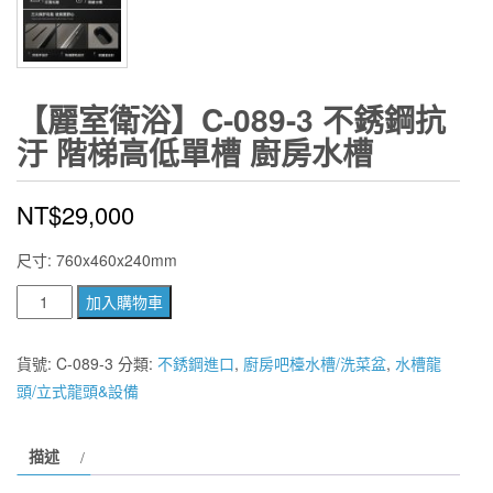
【麗室衛浴】C-089-3 不銹鋼抗
汙 階梯高低單槽 廚房水槽
NT$
29,000
尺寸: 760x460x240mm
【麗
加入購物車
室
衛
貨號:
C-089-3
分類:
不銹鋼進口
,
廚房吧檯水槽/洗菜盆
,
水槽龍
浴】
頭/立式龍頭&設備
C-
089-
描述
3
不