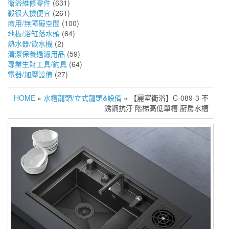
衛浴維修零件
(631)
殺很大撿便宜
(261)
商用/無障礙空間
(100)
地板/浴缸落水頭
(64)
熱水器/飲水機
(2)
清潔保養過濾用品
(59)
專業生財工具/釣具
(64)
電器/加壓設備
(27)
HOME
»
水槽龍頭/立式龍頭&設備
» 【麗室衛浴】C-089-3 不
銹鋼抗汙 階梯高低單槽 廚房水槽