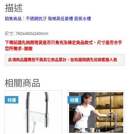
描述
銹
鋼
銷售商品：不銹鋼抗汙 階梯高低單槽 廚房水槽
抗
汙
尺寸: 760x460x240mm
階
下標前請先詢問現貨是否已售完及確定商品款式、尺寸是否合乎
梯
您所需求~謝謝
高
低
此項商品運費恕不與其它商品累計，如有疑問請先另詢客服人員
單
槽
相關商品
廚
房
水
特價
特價
槽
數
量