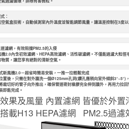
空氣過濾循環，排除有害微粒。
模式：
利空氣盒技術，自動偵測室內外溫度並智能調節風量，讓溫差控制在3度
三道濾網，有效阻擋PM2.5的入侵
機2.0內含初效濾網、HEPA高效濾網、活性碳濾網。不僅能過濾大粒徑
害物質，讓您享有絕對的清新空氣。
式新風機2.0－超省時簡易安裝，一推一拉輕鬆完成
位置後，只需在對外牆洗一個Ø125mm孔洞(鑽孔應稍向室外傾斜3°~5
將裁切好的管子向外推出，確保管道密封橡膠完全伸到牆外，再用力拉回
裝即能完成。
效果及風量
內置濾網
皆優於外置
搭載H13 HEPA濾網 PM2.5過濾