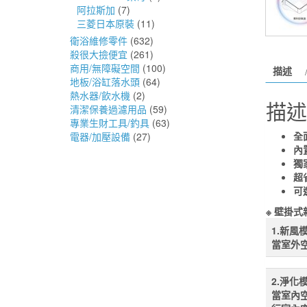
阿拉斯加
(7)
三菱日本原裝
(11)
衛浴維修零件
(632)
殺很大撿便宜
(261)
商用/無障礙空間
(100)
描述
地板/浴缸落水頭
(64)
熱水器/飲水機
(2)
描述
清潔保養過濾用品
(59)
專業生財工具/釣具
(63)
全
電器/加壓設備
(27)
內
獨
超
可
※ 壁掛
1.新風
當室外
2.淨化
當室內