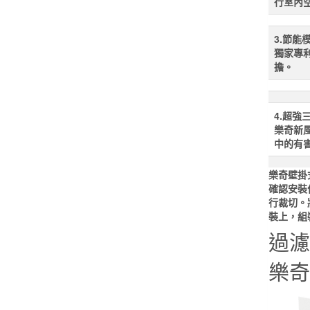
行室內
3.節能
獨家專
擔。
4.超強
樂奇新風
中的有
樂奇壁掛
確認安裝
行裁切。
裝上，組
過濾
樂奇