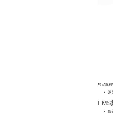
獨家專利
調
EM
優