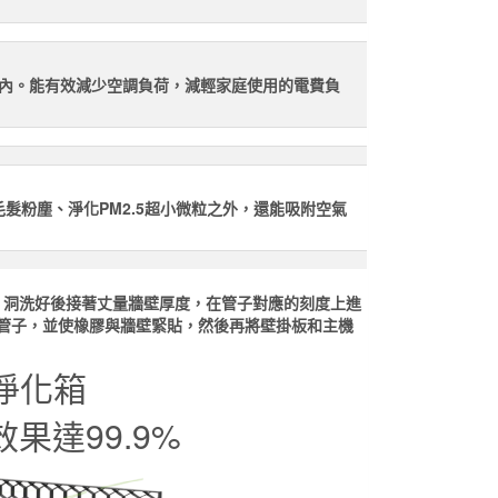
以內。能有效減少空調負荷，減輕家庭使用的電費負
毛髮粉塵、淨化PM2.5超小微粒之外，還能吸附空氣
°)，洞洗好後接著丈量牆壁厚度，在管子對應的刻度上進
管子，並使橡膠與牆壁緊貼，然後再將壁掛板和主機
淨化箱
效果達99.9%