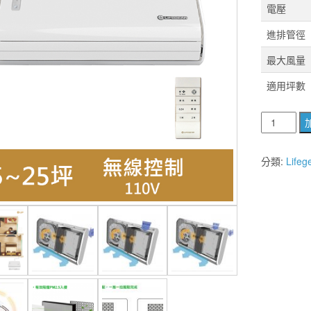
電壓
進排管徑
最大風量
適用坪數
【麗
室
衛
分類:
Life
浴】
壁
掛
式
新
風
機
2.0
W5