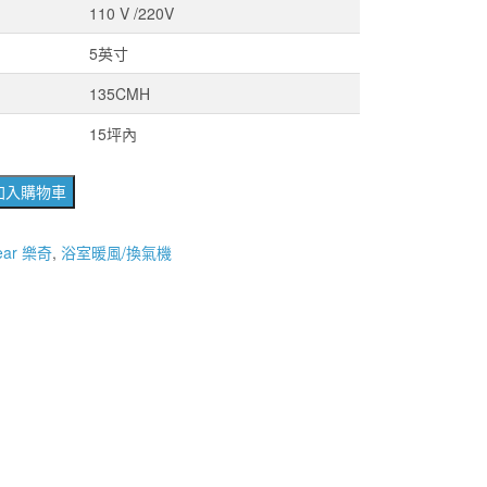
110 V /220V
5英寸
135CMH
15坪內
加入購物車
gear 樂奇
,
浴室暖風/換氣機