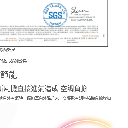
證除菌效果
PM2.5過濾效果
節能
新風機直接進氣造成
空
調
負
擔
進戶外空氣時，假如室內外溫差大，會導致空調壓縮機負擔增加