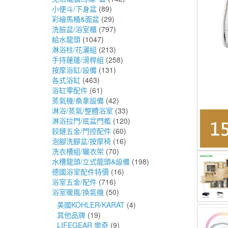
小便斗/下身盆
(89)
彩繪馬桶&面盆
(29)
洗臉盆/浴室櫃
(797)
給水龍頭
(1047)
淋浴柱/花灑組
(213)
手持蓮蓬/滑桿組
(258)
按摩浴缸/設備
(131)
各式浴缸
(463)
浴缸零配件
(61)
蒸氣機/桑拿設備
(42)
淋浴/蒸氣/整體浴室
(33)
淋浴拉門/底盆門檻
(120)
鉸鏈五金/門控配件
(60)
泡腳洗腳盆/按摩椅
(16)
洗衣槽組/曬衣架
(70)
水槽龍頭/立式龍頭&設備
(198)
德國浴室配件特價
(16)
浴室五金/配件
(716)
浴室暖風/換氣機
(50)
美國KOHLER/KARAT
(4)
其他品牌
(19)
LIFEGEAR 樂奇
(9)