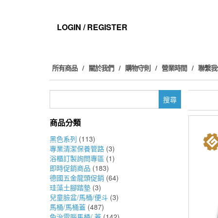
Skip
to
the
LOGIN / REGISTER
content
所有商品
關於我們
購物守則
營業時間
聯繫我
搜
尋
關
商品分類
鍵
字:
黑色系列
(113)
專業清潔保養管路
(3)
浴櫃訂製詢問專區
(1)
即時促銷商品
(183)
德國五金龍頭促銷
(64)
珪藻土腳踏墊
(3)
兒童臉盆/馬桶/便斗
(3)
馬桶/馬桶蓋
(487)
免治電腦馬桶/ 蓋
(142)