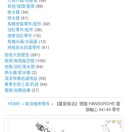
三角凡爾/高壓管
(36)
其他/接頭/塞頭
(86)
進水器
(34)
排水器
(61)
馬桶安裝零件/配件
(92)
浴缸零件/配件
(36)
按摩浴缸零件
(16)
馬桶水箱/水箱蓋
(12)
地板排水防臭零件
(61)
殺很大撿便宜
(261)
商用/無障礙空間
(100)
地板/浴缸落水頭
(64)
熱水器/飲水機
(2)
清潔保養過濾用品
(59)
專業生財工具/釣具
(64)
電器/加壓設備
(27)
HOME
»
衛浴維修零件
» 【麗室衛浴】德國 HANSGROHE 龍
頭軸心 94149 零件