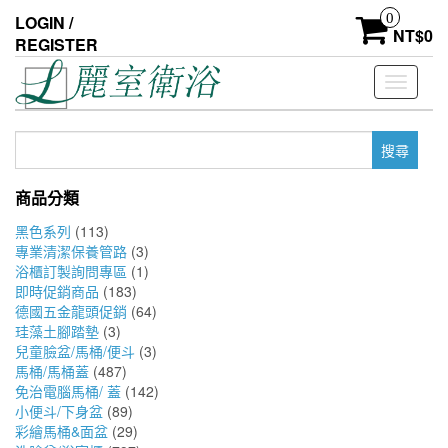
Skip
0
LOGIN /
to
NT$
0
REGISTER
the
content
Toggle
navigati
搜
尋
關
商品分類
鍵
字:
黑色系列
(113)
專業清潔保養管路
(3)
浴櫃訂製詢問專區
(1)
即時促銷商品
(183)
德國五金龍頭促銷
(64)
珪藻土腳踏墊
(3)
兒童臉盆/馬桶/便斗
(3)
馬桶/馬桶蓋
(487)
免治電腦馬桶/ 蓋
(142)
小便斗/下身盆
(89)
彩繪馬桶&面盆
(29)