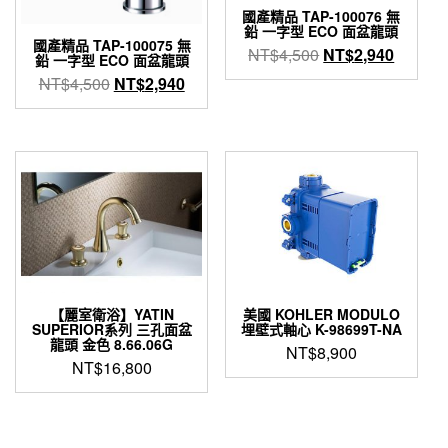
國產精品 TAP-100076 無
鉛 一字型 ECO 面盆龍頭
國產精品 TAP-100075 無
原
目
NT$
4,500
NT$
2,940
鉛 一字型 ECO 面盆龍頭
始
前
原
目
NT$
4,500
NT$
2,940
價
價
始
前
格：
格：
價
價
NT$4,500。
NT$2,
格：
格：
NT$4,500。
NT$2,940。
【麗室衛浴】YATIN
美國 KOHLER MODULO
SUPERIOR系列 三孔面盆
埋壁式軸心 K-98699T-NA
龍頭 金色 8.66.06G
NT$
8,900
NT$
16,800