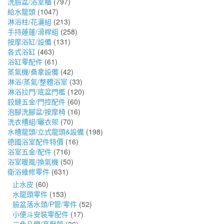
洗臉盆/浴室櫃
(797)
給水龍頭
(1047)
淋浴柱/花灑組
(213)
手持蓮蓬/滑桿組
(258)
按摩浴缸/設備
(131)
各式浴缸
(463)
浴缸零配件
(61)
蒸氣機/桑拿設備
(42)
淋浴/蒸氣/整體浴室
(33)
淋浴拉門/底盆門檻
(120)
鉸鏈五金/門控配件
(60)
泡腳洗腳盆/按摩椅
(16)
洗衣槽組/曬衣架
(70)
水槽龍頭/立式龍頭&設備
(198)
德國浴室配件特價
(16)
浴室五金/配件
(716)
浴室暖風/換氣機
(50)
衛浴維修零件
(631)
止水皮
(60)
水龍頭零件
(153)
臉盆落水頭/P管/零件
(52)
小便斗安裝零配件
(17)