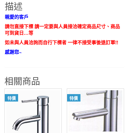
描述
頭
軸
親愛的客戶
心
請勿直接下標 請一定要與人員接洽確定商品尺寸、商品
94149
可到貨日…等
零
如未與人員洽詢而自行下標者 一律不接受事後退訂單!!
件
數
感謝您~
量
相關商品
特價
特價