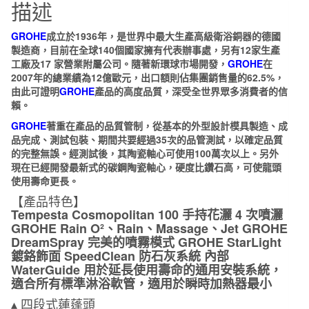
描述
四
段
GROHE
成立於1936年，是世界中最大生產高級衛浴銅器的德國
式
製造商，目前在全球140個國家擁有代表辦事處，另有12家生產
出
工廠及17 家營業附屬公司。隨著新環球市場開發，
GROHE
在
2007年的總業績為12億歐元，出口額則佔集團銷售量的62.5%，
水
由此可證明
GROHE
產品的高度品質，深受全世界眾多消費者的信
手
賴。
持
GROHE
著重在產品的品質管制，從基本的外型設計模具製造、成
式
品完成、測試包裝、期間共要經過35次的品管測試，以確定品質
蓮
的完整無誤。經測試後，其陶瓷軸心可使用100萬次以上。另外
蓬
現在已經開發最新式的碳鋼陶瓷軸心，硬度比鑽石高，可使龍頭
使用壽命更長。
頭
【產品特色】
27573002
Tempesta Cosmopolitan 100 手持花灑 4 次噴灑
數
GROHE Rain O²、Rain、Massage、Jet GROHE
量
DreamSpray 完美的噴霧模式 GROHE StarLight
鍍鉻飾面 SpeedClean 防石灰系統 內部
WaterGuide 用於延長使用壽命的通用安裝系統，
適合所有標準淋浴軟管，適用於瞬時加熱器最小
▴ 四段式蓮蓬頭