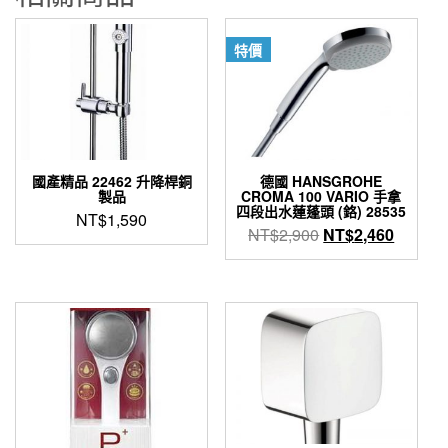
特價
國產精品 22462 升降桿銅
德國 HANSGROHE
製品
CROMA 100 VARIO 手拿
四段出水蓮蓬頭 (鉻) 28535
NT$
1,590
原
目
NT$
2,900
NT$
2,460
始
前
價
價
格：
格：
NT$2,900。
NT$2,