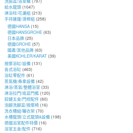
洗臉盆/浴室櫃
(797)
給水龍頭
(1047)
淋浴柱/花灑組
(213)
手持蓮蓬/滑桿組
(258)
德國HANSA
(15)
德國HANSGROHE
(63)
日本品牌
(25)
德國GROHE
(57)
國產/其他品牌
(63)
美國KOHLER/KARAT
(39)
按摩浴缸/設備
(131)
各式浴缸
(463)
浴缸零配件
(61)
蒸氣機/桑拿設備
(42)
淋浴/蒸氣/整體浴室
(33)
淋浴拉門/底盆門檻
(120)
鉸鏈五金/門控配件
(60)
泡腳洗腳盆/按摩椅
(16)
洗衣槽組/曬衣架
(70)
水槽龍頭/立式龍頭&設備
(198)
德國浴室配件特價
(16)
浴室五金/配件
(716)