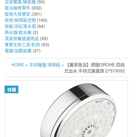
浴室暖風/換氣機
(50)
衛浴維修零件
(632)
殺很大撿便宜
(261)
商用/無障礙空間
(100)
地板/浴缸落水頭
(64)
熱水器/飲水機
(2)
清潔保養過濾用品
(59)
專業生財工具/釣具
(63)
電器/加壓設備
(27)
HOME
»
手持蓮蓬/滑桿組
» 【麗室衛浴】德國GROHE 四段
式出水 手持式蓮蓬頭 27573002
特價