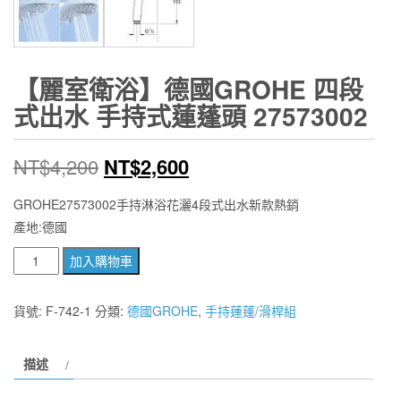
【麗室衛浴】德國GROHE 四段
式出水 手持式蓮蓬頭 27573002
原
目
NT$
4,200
NT$
2,600
始
前
GROHE27573002手持淋浴花灑4段式出水新款熱銷
產地:德國
價
價
【麗
加入購物車
格：
格：
室
NT$4,200。
NT$2,600。
衛
貨號:
F-742-1
分類:
德國GROHE
,
手持蓮蓬/滑桿組
浴】
德
描述
國
GROHE