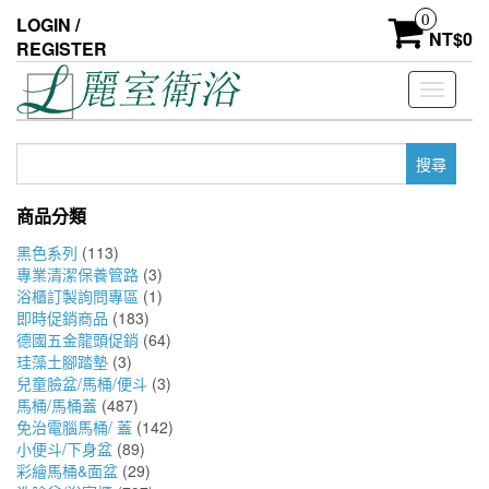
Skip
0
LOGIN /
to
NT$
0
REGISTER
the
content
Toggle
navigati
搜
尋
關
商品分類
鍵
字:
黑色系列
(113)
專業清潔保養管路
(3)
浴櫃訂製詢問專區
(1)
即時促銷商品
(183)
德國五金龍頭促銷
(64)
珪藻土腳踏墊
(3)
兒童臉盆/馬桶/便斗
(3)
馬桶/馬桶蓋
(487)
免治電腦馬桶/ 蓋
(142)
小便斗/下身盆
(89)
彩繪馬桶&面盆
(29)