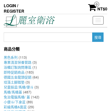
Skip
0
LOGIN /
to
NT$
0
REGISTER
the
content
Toggle
navigati
搜
尋
關
商品分類
鍵
字:
黑色系列
(113)
專業清潔保養管路
(3)
浴櫃訂製詢問專區
(1)
即時促銷商品
(183)
德國五金龍頭促銷
(64)
珪藻土腳踏墊
(3)
兒童臉盆/馬桶/便斗
(3)
馬桶/馬桶蓋
(487)
免治電腦馬桶/ 蓋
(142)
小便斗/下身盆
(89)
彩繪馬桶&面盆
(29)