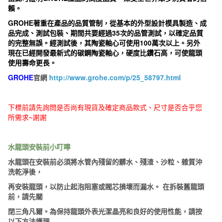
賴。
GROHE著重在產品的品質管制，從基本的外型設計模具製造、成
品完成、測試包裝、期間共要經過35次的品管測試，以確定品質
的完整無誤。經測試後，其陶瓷軸心可使用100萬次以上。另外
現在已經開發最新式的碳鋼陶瓷軸心，硬度比鑽石高，可使龍頭
使用壽命更長。
GROHE
官網
http://www.grohe.com/p/25_58797.html
下標前請先詢問是否尚有現貨及確定商品款式、尺寸是否合乎您
所需求~謝謝
水龍頭安裝前小叮嚀
水龍頭在安裝前必須將水管內殘留的髒水、殘渣、沙粒、雜質沖
洗乾淨後，
再安裝龍頭，以防止起泡阻塞或閥芯損壞而漏水。 在拆裝舊龍頭
前，請先關
閉三角凡爾。為保持龍頭外表光潔晶亮和良好的使用性能，請按
以下方法護理