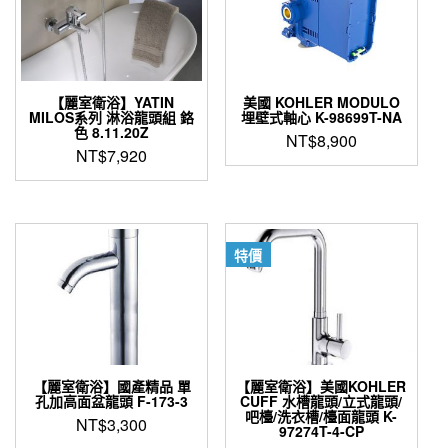
【麗室衛浴】YATIN
美國 KOHLER MODULO
MILOS系列 淋浴龍頭組 鉻
埋壁式軸心 K-98699T-NA
色 8.11.20Z
NT$
8,900
NT$
7,920
特價
【麗室衛浴】國產精品 單
【麗室衛浴】美國KOHLER
孔加高面盆龍頭 F-173-3
CUFF 水槽龍頭/立式龍頭/
吧檯/洗衣槽/檯面龍頭 K-
NT$
3,300
97274T-4-CP