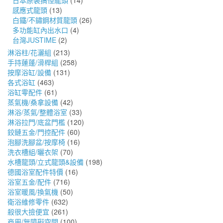
日本原裝搞怪龍頭
(14)
感應式龍頭
(13)
白鐵/不鏽鋼材質龍頭
(26)
多功能缸內出水口
(4)
台灣JUSTIME
(2)
淋浴柱/花灑組
(213)
手持蓮蓬/滑桿組
(258)
按摩浴缸/設備
(131)
各式浴缸
(463)
浴缸零配件
(61)
蒸氣機/桑拿設備
(42)
淋浴/蒸氣/整體浴室
(33)
淋浴拉門/底盆門檻
(120)
鉸鏈五金/門控配件
(60)
泡腳洗腳盆/按摩椅
(16)
洗衣槽組/曬衣架
(70)
水槽龍頭/立式龍頭&設備
(198)
德國浴室配件特價
(16)
浴室五金/配件
(716)
浴室暖風/換氣機
(50)
衛浴維修零件
(632)
殺很大撿便宜
(261)
商用/無障礙空間
(100)