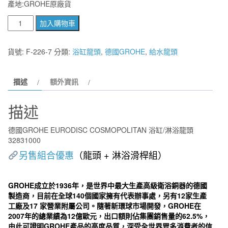
始
前
產地:GROHE原廠貨
價
價
德
加入購物車
國
格：
格：
GROHE
貨號:
F-226-7
分類:
浴缸龍頭
,
德國GROHE
,
給水龍頭
NT$13,000。
NT$7,800。
EURODISC
COSMOPOLITAN
描述
額外資訊
浴
缸/
描述
淋
浴
德國GROHE EURODISC COSMOPOLITAN 浴缸/淋浴龍頭
龍
32831000
頭
另售組合優惠
（龍頭 + 淋浴滑桿組）
32831000
數
GROHE成立於1936年，是世界中最大生產高級衛浴銅器的德國
量
製造商，目前在全球140個國家擁有代表辦事處，另有12家生產
工廠及17 家營業附屬公司。隨著新環球市場開發，GROHE在
2007年的總業績為12億歐元，出口額則佔集團銷售量的62.5%，
由此可證明GROHE產品的高度品質，深受全世界眾多消費者的信