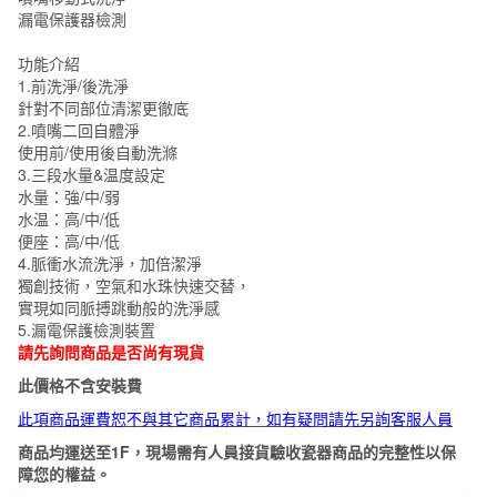
漏電保護器檢測
功能介紹
1.前洗淨/後洗淨
針對不同部位清潔更徹底
2.噴嘴二回自體淨
使用前/使用後自動洗滌
3.三段水量&温度設定
水量：強/中/弱
水温：高/中/低
便座：高/中/低
4.脈衝水流洗淨，加倍潔淨
獨創技術，空氣和水珠快速交替，
實現如同脈搏跳動般的洗淨感
5.漏電保護檢測裝置
請先詢問商品是否尚有現貨
此價格不含安裝費
此項商品運費恕不與其它商品累計，如有疑問請先另詢客服人員
商品均運送至1F，現場需有人員接貨驗收瓷器商品的完整性以保
障您的權益。