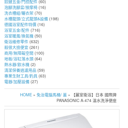
鉸鏈五金/門控配件
(60)
泡腳洗腳盆/按摩椅
(16)
洗衣槽組/曬衣架
(70)
水槽龍頭/立式龍頭&設備
(198)
德國浴室配件特價
(16)
浴室五金/配件
(716)
浴室暖風/換氣機
(50)
衛浴維修零件
(632)
殺很大撿便宜
(261)
商用/無障礙空間
(100)
地板/浴缸落水頭
(64)
熱水器/飲水機
(2)
清潔保養過濾用品
(59)
專業生財工具/釣具
(63)
電器/加壓設備
(27)
HOME
»
免治電腦馬桶/ 蓋
» 【麗室衛浴】日本 國際牌
PANASONIC A-474 溫水洗淨便座