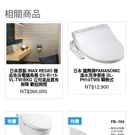
相關商品
日本原裝 INAX REGIO 極
日本 國際牌PANASONIC
品免治電腦馬桶 DV-R115-
溫水洗淨便座 DL-
VL-TW/BKG 公司貨品質有
PH10TWS 瞬熱式
保障 歡迎詢問
NT$
12,900
NT$
260,000
特價
特價