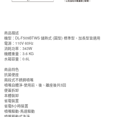
商品描述
機型：DL-F509BTWS 儲熱式 (圓型) 標準型、加長型皆適用
電源：110V 60Hz
消耗功率︰343W
機體重量︰3.6 KG
水箱容量：0.6L
商品特色
抗菌便座
兩段式不銹鋼噴嘴
噴嘴自體淨-使用前、後、離座後共3回
便蓋拆卸
本體裝卸
省電裝置
省電8小時裝置
噴嘴驅動-馬達驅動
噴嘴移動式洗淨