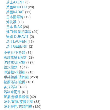
瑞士AXENT
(3)
美國KOHLER
(26)
美國KARAT
(11)
日本國際牌
(12)
沖洗器
(16)
日本 INAX
(26)
進口/國產品牌區
(29)
德國 DURAVIT
(2)
瑞士LAUFEN
(13)
瑞士GEBERIT
(2)
小便斗/下身盆
(89)
彩繪馬桶&面盆
(29)
洗臉盆/浴室櫃
(797)
給水龍頭
(1047)
淋浴柱/花灑組
(213)
手持蓮蓬/滑桿組
(258)
按摩浴缸/設備
(131)
各式浴缸
(463)
浴缸零配件
(61)
蒸氣機/桑拿設備
(42)
淋浴/蒸氣/整體浴室
(33)
淋浴拉門/底盆門檻
(120)