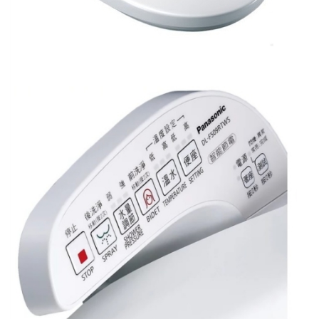
座
數
量