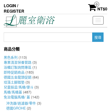
Skip
0
LOGIN /
to
NT$
0
REGISTER
the
content
Toggle
navigati
搜
尋
關
商品分類
鍵
字:
黑色系列
(113)
專業清潔保養管路
(3)
浴櫃訂製詢問專區
(1)
即時促銷商品
(183)
德國五金龍頭促銷
(64)
珪藻土腳踏墊
(3)
兒童臉盆/馬桶/便斗
(3)
馬桶/馬桶蓋
(487)
免治電腦馬桶/ 蓋
(142)
沖洗器/過濾器/零件
(3)
德國GROHE
(2)