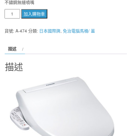
不鏽鋼無縫噴嘴
【麗
加入購物車
室
衛
貨號:
A-474
分類:
日本國際牌
,
免治電腦馬桶/ 蓋
浴】
日
描述
本
國
描述
際
牌
Panasonic
A-
474
溫
水
洗
淨
便