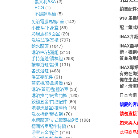
義大利AXA
(2)
HCG
(1)
銷售配件
不鏽鋼馬桶
(5)
918 馬
免治電腦馬桶/ 蓋
(142)
配上鎖式
小便斗/下身盆
(89)
彩繪馬桶&面盆
(29)
INAX介
洗臉盆/浴室櫃
(797)
INAX
給水龍頭
(1047)
術，獨創
淋浴柱/花灑組
(213)
質並為地
手持蓮蓬/滑桿組
(258)
按摩浴缸/設備
(131)
INAX
各式浴缸
(463)
有效在陶
浴缸零配件
(61)
備在生產
蒸氣機/桑拿設備
(42)
留，清潔
淋浴/蒸氣/整體浴室
(33)
日本官
淋浴拉門/底盆門檻
(120)
鉸鏈五金/門控配件
(60)
親愛的客
泡腳洗腳盆/按摩椅
(16)
請勿直接
洗衣槽組/曬衣架
(70)
水槽龍頭/立式龍頭&設備
(198)
如未與人
德國浴室配件特價
(16)
此項商品
浴室五金/配件
(716)