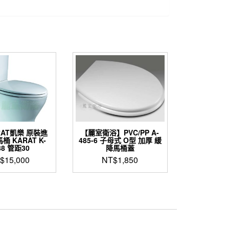
RAT凱樂 原裝進
【麗室衛浴】PVC/PP A-
桶 KARAT K-
485-6 子母式 O型 加厚 緩
88 管距30
降馬桶蓋
$
15,000
NT$
1,850