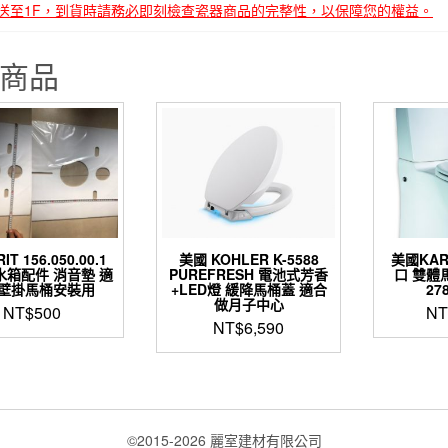
送至1F，到貨時請務必即刻檢查瓷器商品的完整性，以保障您的權益。
商品
IT 156.050.00.1
美國 KOHLER K-5588
美國KA
水箱配件 消音墊 適
PUREFRESH 電池式芳香
口 雙體馬
壁掛馬桶安裝用
+LED燈 緩降馬桶蓋 適合
27
做月子中心
NT$
500
NT
NT$
6,590
©2015-2026 麗室建材有限公司