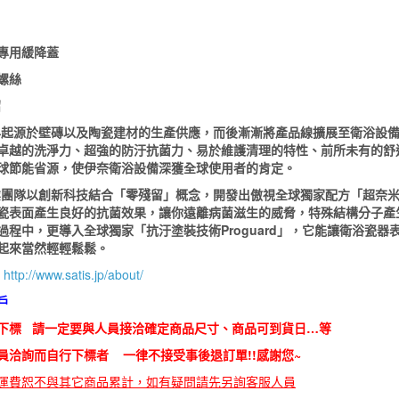
:
桶專用緩降蓋
螺絲
紹
最早起源於壁磚以及陶瓷建材的生產供應，而後漸漸將產品線擴展至衛浴設
卓越的洗淨力、超強的防汙抗菌力、易於維護清理的特性、前所未有的舒
球節能省源，使伊奈衛浴設備深獲全球使用者的肯定。
專業團隊以創新科技結合「零殘留」概念，開發出傲視全球獨家配方「超奈米釉藥H
瓷表面產生良好的抗菌效果，讓你遠離病菌滋生的威脅，特殊結構分子產生
過程中，更導入全球獨家「抗汙塗裝技術Proguard」，它能讓衛浴瓷
起來當然輕輕鬆鬆。
網
http://www.satis.jp/about/
戶
下標 請一定要與人員接洽確定商品尺寸、商品可到貨日…等
員洽詢而自行下標者 一律不接受事後退訂單!!
感謝您~
運費恕不與其它商品累計，如有疑問請先另詢客服人員