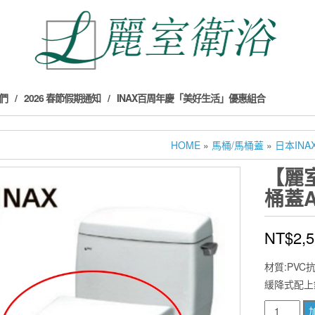
們
2026 春節假期通知
INAX百周年慶「美好生活」優惠組合
HOME
»
馬桶/馬桶蓋
»
日本INA
【麗室
桶蓋A
NT$
2,
材質:PVC
緩降式配上
【麗