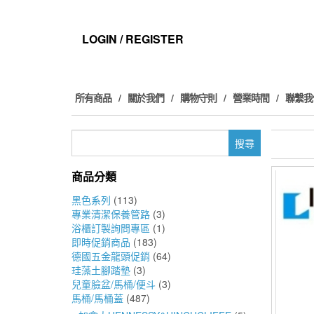
Skip
to
the
LOGIN / REGISTER
content
所有商品
關於我們
購物守則
營業時間
聯繫我
搜
尋
關
商品分類
鍵
字:
黑色系列
(113)
專業清潔保養管路
(3)
浴櫃訂製詢問專區
(1)
即時促銷商品
(183)
德國五金龍頭促銷
(64)
珪藻土腳踏墊
(3)
兒童臉盆/馬桶/便斗
(3)
馬桶/馬桶蓋
(487)