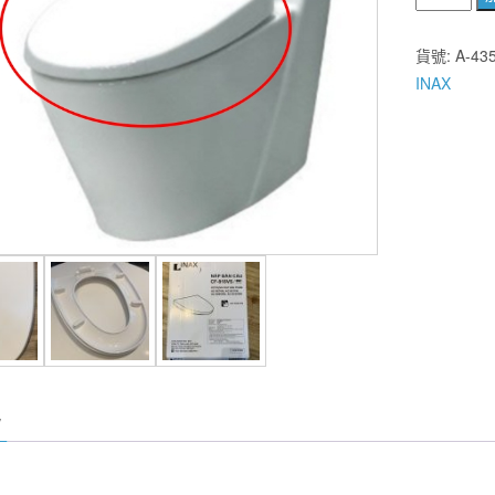
室
衛
貨號:
A-43
浴】
INAX
日
本
INAX
918
馬
桶
蓋
A-
435
緩
降
型
數
量