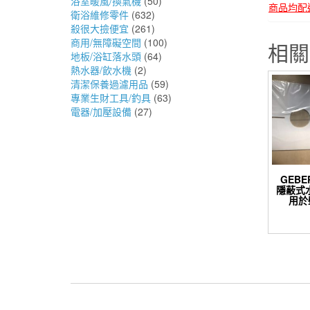
浴室暖風/換氣機
(50)
商品均配
衛浴維修零件
(632)
殺很大撿便宜
(261)
商用/無障礙空間
(100)
相關
地板/浴缸落水頭
(64)
熱水器/飲水機
(2)
清潔保養過濾用品
(59)
專業生財工具/釣具
(63)
電器/加壓設備
(27)
GEBER
隱蔽式
用於