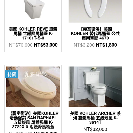
美國 KOHLER REVE 單體
【麗室衛浴】美國
馬桶 含緩降馬桶蓋 K-
KOHLER 替代馬桶蓋 公共
17181T-S-0
商用空間 4670
原
目
原
目
NT$
70,600
NT$
53,000
NT$
3,200
NT$
1,800
始
前
始
前
價
價
價
價
格：
格：
格：
格：
NT$70,600。
NT$53,000。
NT$3,200。
NT$1,
特價
【麗室衛浴】美國KOHLER
美國 KOHLER ARCHER 系
活動促銷 SAN RAPHAEL
列 雙體馬桶 五級炫風 K-
五級旋風 單體馬桶 K-
3614T
3722X-0 附緩降馬桶蓋
NT$
32,000