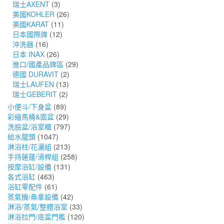
瑞士AXENT
(3)
美國KOHLER
(26)
美國KARAT
(11)
日本國際牌
(12)
沖洗器
(16)
日本 INAX
(26)
進口/國產品牌區
(29)
德國 DURAVIT
(2)
瑞士LAUFEN
(13)
瑞士GEBERIT
(2)
小便斗/下身盆
(89)
彩繪馬桶&面盆
(29)
洗臉盆/浴室櫃
(797)
給水龍頭
(1047)
淋浴柱/花灑組
(213)
手持蓮蓬/滑桿組
(258)
按摩浴缸/設備
(131)
各式浴缸
(463)
浴缸零配件
(61)
蒸氣機/桑拿設備
(42)
淋浴/蒸氣/整體浴室
(33)
淋浴拉門/底盆門檻
(120)