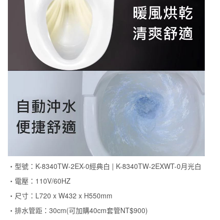
・型號：K-8340TW-2EX-0經典白 | K-8340TW-2EXWT-0月光白
・電壓：110V/60HZ
・尺寸：L720 x W432 x H550mm
・排水管距：30cm(可加購40cm套管NT$900)