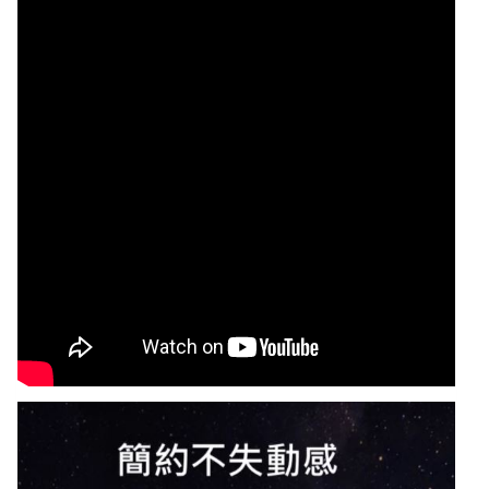
8340TW-
2EXWT-
0
月
光
白
數
量