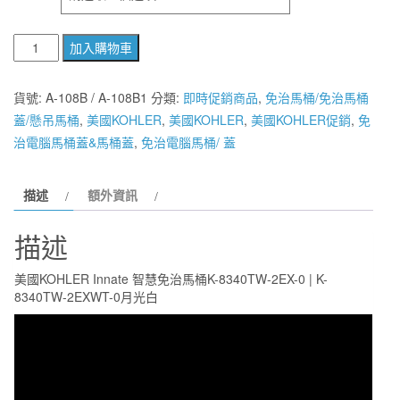
美
加入購物車
國
KOHLER
貨號:
A-108B / A-108B1
分類:
即時促銷商品
,
免治馬桶/免治馬桶
Innate
蓋/懸吊馬桶
,
美國KOHLER
,
美國KOHLER
,
美國KOHLER促銷
,
免
智
治電腦馬桶蓋&馬桶蓋
,
免治電腦馬桶/ 蓋
慧
免
描述
額外資訊
治
馬
描述
桶
K-
美國KOHLER Innate 智慧免治馬桶K-8340TW-2EX-0 | K-
8340TW-
8340TW-2EXWT-0月光白
2EX-
0
|
K-