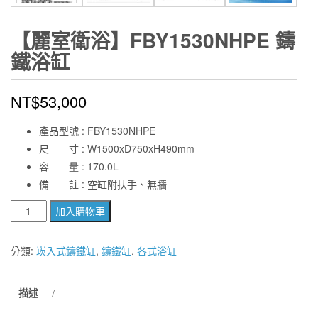
【麗室衛浴】FBY1530NHPE 鑄
鐵浴缸
NT$
53,000
產品型號 : FBY1530NHPE
尺 寸 : W1500xD750xH490mm
容 量 : 170.0L
備 註 : 空缸附扶手、無牆
【麗
加入購物車
室
衛
分類:
崁入式鑄鐵缸
,
鑄鐵缸
,
各式浴缸
浴】
FBY1530NHPE
描述
鑄
鐵