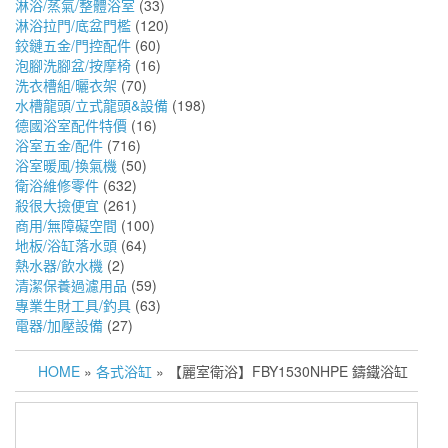
淋浴/蒸氣/整體浴室
(33)
淋浴拉門/底盆門檻
(120)
鉸鏈五金/門控配件
(60)
泡腳洗腳盆/按摩椅
(16)
洗衣槽組/曬衣架
(70)
水槽龍頭/立式龍頭&設備
(198)
德國浴室配件特價
(16)
浴室五金/配件
(716)
浴室暖風/換氣機
(50)
衛浴維修零件
(632)
殺很大撿便宜
(261)
商用/無障礙空間
(100)
地板/浴缸落水頭
(64)
熱水器/飲水機
(2)
清潔保養過濾用品
(59)
專業生財工具/釣具
(63)
電器/加壓設備
(27)
HOME
»
各式浴缸
» 【麗室衛浴】FBY1530NHPE 鑄鐵浴缸