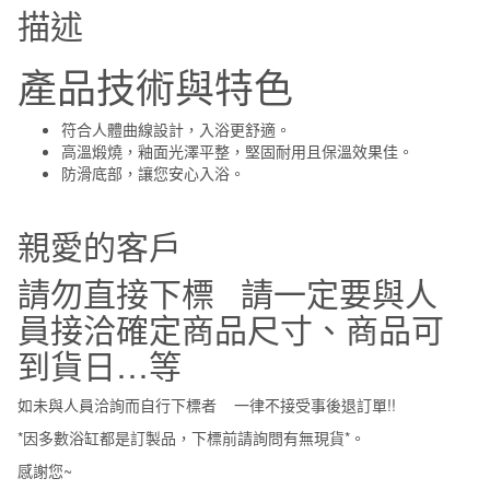
描述
浴
缸
產品技術與特色
數
量
符合人體曲線設計，入浴更舒適。
高溫煅燒，釉面光澤平整，堅固耐用且保溫效果佳。
防滑底部，讓您安心入浴。
親愛的客戶
請勿直接下標 請一定要與人
員接洽確定商品尺寸、商品可
到貨日…等
如未與人員洽詢而自行下標者 一律不接受事後退訂單!!
*因多數浴缸都是訂製品，下標前請詢問有無現貨*。
感謝您~