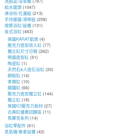
洗臉盆/浴室櫃
(797)
給水龍頭
(1047)
淋浴柱/花灑組
(213)
手持蓮蓬/滑桿組
(258)
按摩浴缸/設備
(131)
各式浴缸
(463)
美國KARAT凱樂
(4)
壓克力造型崁入缸
(77)
獨立缸尺寸分類
(262)
帶牆造型缸
(51)
陶瓷缸
(1)
天然石&人造石浴缸
(20)
鋼板缸
(14)
孝親缸
(10)
鑄鐵缸
(66)
壓克力造型獨立缸
(144)
獨立缸
(18)
英國ICI壓克力板材
(27)
古典缸優惠回饋區
(11)
馬賽克系列
(14)
浴缸零配件
(61)
蒸氣機/桑拿設備
(42)