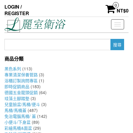
Skip
0
LOGIN /
to
NT$
0
REGISTER
the
content
Toggle
navigati
搜
尋
關
商品分類
鍵
字:
黑色系列
(113)
專業清潔保養管路
(3)
浴櫃訂製詢問專區
(1)
即時促銷商品
(183)
德國五金龍頭促銷
(64)
珪藻土腳踏墊
(3)
兒童臉盆/馬桶/便斗
(3)
馬桶/馬桶蓋
(487)
免治電腦馬桶/ 蓋
(142)
小便斗/下身盆
(89)
彩繪馬桶&面盆
(29)