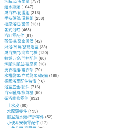
洗臉盆/浴室櫃
(797)
給水龍頭
(1047)
淋浴柱/花灑組
(213)
手持蓮蓬/滑桿組
(258)
按摩浴缸/設備
(131)
各式浴缸
(463)
浴缸零配件
(61)
蒸氣機/桑拿設備
(42)
淋浴/蒸氣/整體浴室
(33)
淋浴拉門/底盆門檻
(120)
鉸鏈五金/門控配件
(60)
泡腳洗腳盆/按摩椅
(16)
洗衣槽組/曬衣架
(70)
水槽龍頭/立式龍頭&設備
(198)
德國浴室配件特價
(16)
浴室五金/配件
(716)
浴室暖風/換氣機
(50)
衛浴維修零件
(632)
止水皮
(60)
水龍頭零件
(153)
臉盆落水頭/P管/零件
(52)
小便斗安裝零配件
(17)