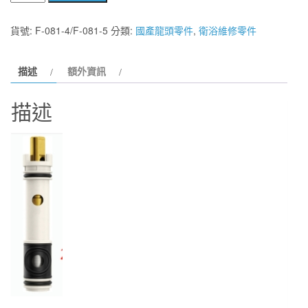
室
衛
貨號:
F-081-4/F-081-5
分類:
國產龍頭零件
,
衛浴維修零件
浴】
HCG
描述
額外資訊
和
成
描述
夢
龍
頭
零
件
包
F-
081-
4
數
量