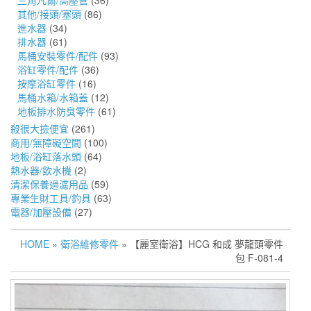
三角凡爾/高壓管
(36)
其他/接頭/塞頭
(86)
進水器
(34)
排水器
(61)
馬桶安裝零件/配件
(93)
浴缸零件/配件
(36)
按摩浴缸零件
(16)
馬桶水箱/水箱蓋
(12)
地板排水防臭零件
(61)
殺很大撿便宜
(261)
商用/無障礙空間
(100)
地板/浴缸落水頭
(64)
熱水器/飲水機
(2)
清潔保養過濾用品
(59)
專業生財工具/釣具
(63)
電器/加壓設備
(27)
HOME
»
衛浴維修零件
» 【麗室衛浴】HCG 和成 夢龍頭零件
包 F-081-4