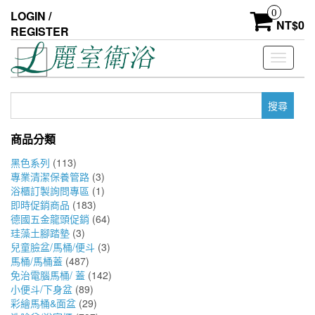
Skip
0
LOGIN /
to
NT$
0
REGISTER
the
content
Toggle
navigati
搜
尋
關
商品分類
鍵
字:
黑色系列
(113)
專業清潔保養管路
(3)
浴櫃訂製詢問專區
(1)
即時促銷商品
(183)
德國五金龍頭促銷
(64)
珪藻土腳踏墊
(3)
兒童臉盆/馬桶/便斗
(3)
馬桶/馬桶蓋
(487)
免治電腦馬桶/ 蓋
(142)
小便斗/下身盆
(89)
彩繪馬桶&面盆
(29)