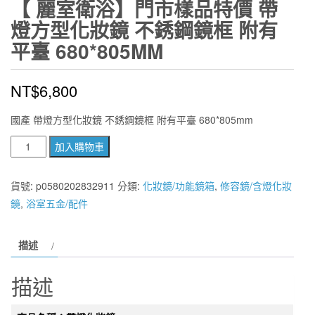
【 麗室衛浴】門市樣品特價 帶
燈方型化妝鏡 不銹鋼鏡框 附有
平臺 680*805MM
NT$
6,800
國產 帶燈方型化妝鏡 不銹鋼鏡框 附有平臺 680*805mm
【
加入購物車
麗
室
貨號:
p0580202832911
分類:
化妝鏡/功能鏡箱
,
修容鏡/含燈化妝
衛
鏡
,
浴室五金/配件
浴】
門
描述
市
樣
描述
品
特