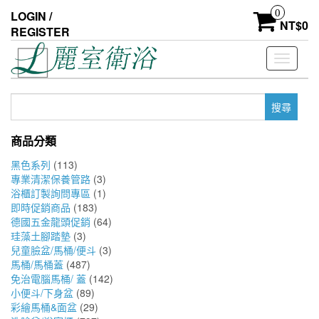
Skip
0
LOGIN /
to
NT$
0
REGISTER
the
content
Toggle
navigati
搜
尋
關
商品分類
鍵
字:
黑色系列
(113)
專業清潔保養管路
(3)
浴櫃訂製詢問專區
(1)
即時促銷商品
(183)
德國五金龍頭促銷
(64)
珪藻土腳踏墊
(3)
兒童臉盆/馬桶/便斗
(3)
馬桶/馬桶蓋
(487)
免治電腦馬桶/ 蓋
(142)
小便斗/下身盆
(89)
彩繪馬桶&面盆
(29)