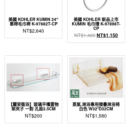
美國 KOHLER KUMIN 24″
美國 KOHLER 新品上市
單桿毛巾桿 K-97882T-CP
KUMIN 毛巾環 K-97898T-
CP
NT$
2,640
原
目
NT$
1,460
NT$
1,150
始
前
價
價
格：
格：
NT$1,460。
NT$1,
【麗室衛浴】玻璃平檯置物
蒸氣.淋浴專用摺疊淋浴椅
架夾子 一對 孔距3.5CM
白色 W32*D32CM
NT$
200
NT$
1,580