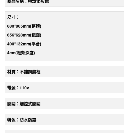
商品名稱：帶燈化妝鏡
價
帶
燈
尺寸：
方
680*805mm(
整體)
型
656*628mm(
鏡面)
化
400*132mm(
平台)
妝
4cm(
框架深度)
鏡
不
銹
材質：不鏽鋼鏡框
鋼
鏡
電源：110v
框
附
開關：觸控式開關
有
平
特色：防水防霧
臺
680*805mm