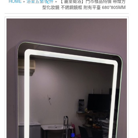
HOME
»
浴室五金/配件
» 【 麗室衛浴】門市樣品特價 帶燈方
型化妝鏡 不銹鋼鏡框 附有平臺 680*805MM