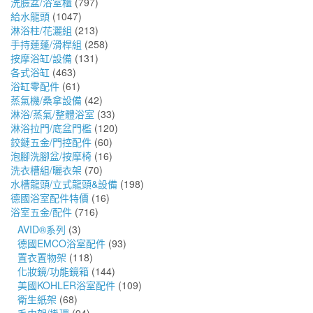
洗臉盆/浴室櫃
(797)
給水龍頭
(1047)
淋浴柱/花灑組
(213)
手持蓮蓬/滑桿組
(258)
按摩浴缸/設備
(131)
各式浴缸
(463)
浴缸零配件
(61)
蒸氣機/桑拿設備
(42)
淋浴/蒸氣/整體浴室
(33)
淋浴拉門/底盆門檻
(120)
鉸鏈五金/門控配件
(60)
泡腳洗腳盆/按摩椅
(16)
洗衣槽組/曬衣架
(70)
水槽龍頭/立式龍頭&設備
(198)
德國浴室配件特價
(16)
浴室五金/配件
(716)
AVID®系列
(3)
德國EMCO浴室配件
(93)
置衣置物架
(118)
化妝鏡/功能鏡箱
(144)
美國KOHLER浴室配件
(109)
衛生紙架
(68)