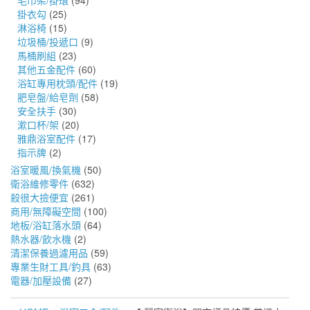
毛巾架/掛環
(94)
掛衣勾
(25)
淋浴椅
(15)
垃圾桶/投遞口
(9)
馬桶刷組
(23)
其他五金配件
(60)
浴缸專用枕頭/配件
(19)
肥皂盤/給皂劑
(58)
安全扶手
(30)
漱口杯/架
(20)
雅鼎浴室配件
(17)
指示牌
(2)
浴室暖風/換氣機
(50)
衛浴維修零件
(632)
殺很大撿便宜
(261)
商用/無障礙空間
(100)
地板/浴缸落水頭
(64)
熱水器/飲水機
(2)
清潔保養過濾用品
(59)
專業生財工具/釣具
(63)
電器/加壓設備
(27)