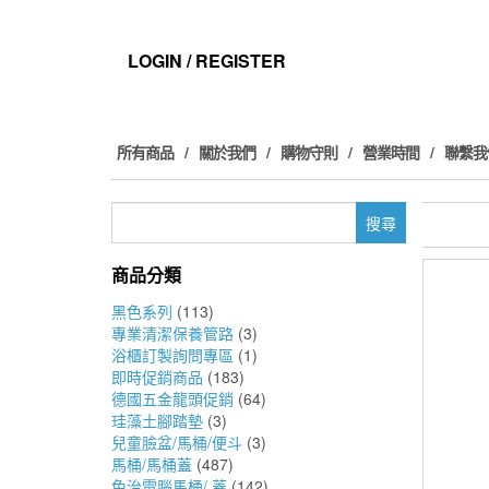
Skip
to
the
LOGIN / REGISTER
content
所有商品
關於我們
購物守則
營業時間
聯繫我
搜
尋
關
商品分類
鍵
字:
黑色系列
(113)
專業清潔保養管路
(3)
浴櫃訂製詢問專區
(1)
即時促銷商品
(183)
德國五金龍頭促銷
(64)
珪藻土腳踏墊
(3)
兒童臉盆/馬桶/便斗
(3)
馬桶/馬桶蓋
(487)
免治電腦馬桶/ 蓋
(142)