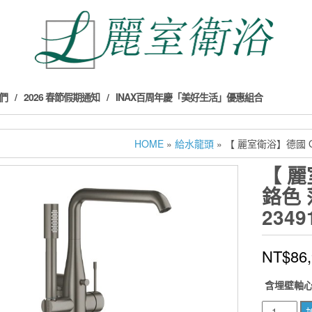
們
2026 春節假期通知
INAX百周年慶「美好生活」優惠組合
HOME
»
給水龍頭
» 【 麗室衛浴】德國 GR
【 麗
鉻色
2349
NT$
86
含埋壁軸心 4
【