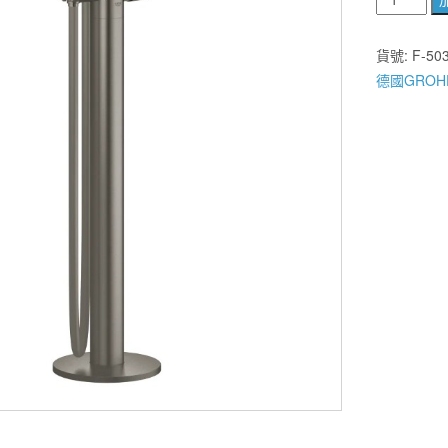
麗
室
貨號:
F-50
衛
德國GROH
浴】
德
國
GROHE
黑
鉻
色
落
地
浴
缸
龍
頭
23491AL1
數