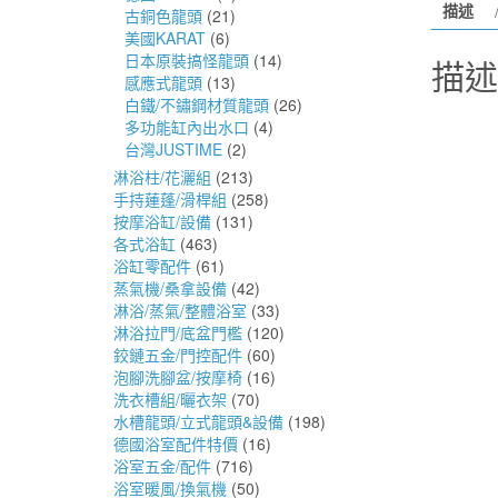
描述
古銅色龍頭
(21)
美國KARAT
(6)
日本原裝搞怪龍頭
(14)
描述
感應式龍頭
(13)
白鐵/不鏽鋼材質龍頭
(26)
多功能缸內出水口
(4)
台灣JUSTIME
(2)
淋浴柱/花灑組
(213)
手持蓮蓬/滑桿組
(258)
按摩浴缸/設備
(131)
各式浴缸
(463)
浴缸零配件
(61)
蒸氣機/桑拿設備
(42)
淋浴/蒸氣/整體浴室
(33)
淋浴拉門/底盆門檻
(120)
鉸鏈五金/門控配件
(60)
泡腳洗腳盆/按摩椅
(16)
洗衣槽組/曬衣架
(70)
水槽龍頭/立式龍頭&設備
(198)
德國浴室配件特價
(16)
浴室五金/配件
(716)
浴室暖風/換氣機
(50)