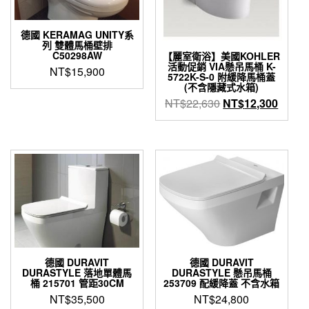
德國 KERAMAG UNITY系
列 雙體馬桶壁排
C50298AW
【麗室衛浴】美國KOHLER
活動促銷 VIA懸吊馬桶 K-
NT$
15,900
5722K-S-0 附緩降馬桶蓋
(不含隱藏式水箱)
原
目
NT$
22,630
NT$
12,300
始
前
價
價
格：
格：
NT$22,630。
NT$1
德國 DURAVIT
德國 DURAVIT
DURASTYLE 落地單體馬
DURASTYLE 懸吊馬桶
桶 215701 管距30CM
253709 配緩降蓋 不含水箱
NT$
35,500
NT$
24,800