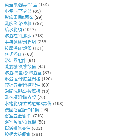
免治電腦馬桶/ 蓋
(142)
小便斗/下身盆
(89)
彩繪馬桶&面盆
(29)
洗臉盆/浴室櫃
(797)
給水龍頭
(1047)
淋浴柱/花灑組
(213)
手持蓮蓬/滑桿組
(258)
按摩浴缸/設備
(131)
各式浴缸
(463)
浴缸零配件
(61)
蒸氣機/桑拿設備
(42)
淋浴/蒸氣/整體浴室
(33)
淋浴拉門/底盆門檻
(120)
鉸鏈五金/門控配件
(60)
泡腳洗腳盆/按摩椅
(16)
洗衣槽組/曬衣架
(70)
水槽龍頭/立式龍頭&設備
(198)
德國浴室配件特價
(16)
浴室五金/配件
(716)
浴室暖風/換氣機
(50)
衛浴維修零件
(632)
殺很大撿便宜
(261)