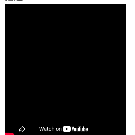
INAX
SATIS
G
免
治
電
腦
馬
桶
DV-
G316H-
VL-
TW/BKG
尊
爵
黑
數
量