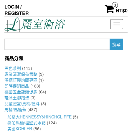
Skip
0
LOGIN /
to
NT$
0
REGISTER
the
content
Toggle
navigati
搜
尋
關
商品分類
鍵
字:
黑色系列
(113)
專業清潔保養管路
(3)
浴櫃訂製詢問專區
(1)
即時促銷商品
(183)
德國五金龍頭促銷
(64)
珪藻土腳踏墊
(3)
兒童臉盆/馬桶/便斗
(3)
馬桶/馬桶蓋
(487)
加拿大HENNESSY&HINCHCLIFFE
(5)
懸吊馬桶/埋壁式水箱
(124)
美國KOHLER
(86)