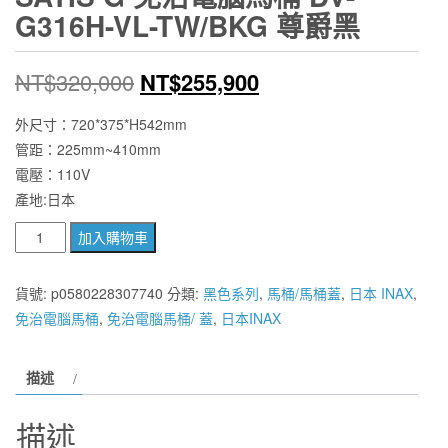
G316H-VL-TW/BKG 尊爵黑
原
目
NT$
320,000
NT$
255,900
始
前
外尺寸：720*375*H542mm
管距：225mm~410mm
價
價
電壓：110V
格：
格：
產地:日本
NT$320,000。
NT$255,900。
【
加入購物車
麗
室
貨號:
p0580228307740
分類:
黑色系列
,
馬桶/馬桶蓋
,
日本 INAX
,
衛
免治電腦馬桶
,
免治電腦馬桶/ 蓋
,
日本INAX
浴】
日
描述
本
原
描述
裝