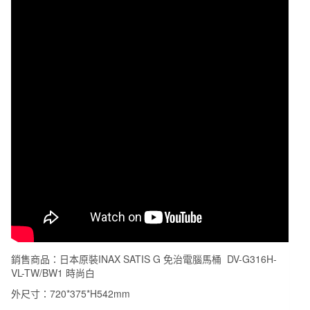
治
電
腦
馬
桶
DV-
G316H-
VL-
TW/BW1
時
尚
白
數
量
銷售商品：日本原裝INAX SATIS G 免治電腦馬桶 DV-G316H-
VL-TW/BW1 時尚白
外尺寸：720*375*H542mm