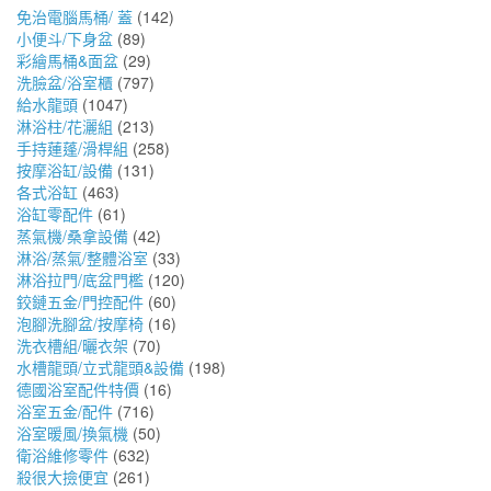
免治電腦馬桶/ 蓋
(142)
小便斗/下身盆
(89)
彩繪馬桶&面盆
(29)
洗臉盆/浴室櫃
(797)
給水龍頭
(1047)
淋浴柱/花灑組
(213)
手持蓮蓬/滑桿組
(258)
按摩浴缸/設備
(131)
各式浴缸
(463)
浴缸零配件
(61)
蒸氣機/桑拿設備
(42)
淋浴/蒸氣/整體浴室
(33)
淋浴拉門/底盆門檻
(120)
鉸鏈五金/門控配件
(60)
泡腳洗腳盆/按摩椅
(16)
洗衣槽組/曬衣架
(70)
水槽龍頭/立式龍頭&設備
(198)
德國浴室配件特價
(16)
浴室五金/配件
(716)
浴室暖風/換氣機
(50)
衛浴維修零件
(632)
殺很大撿便宜
(261)