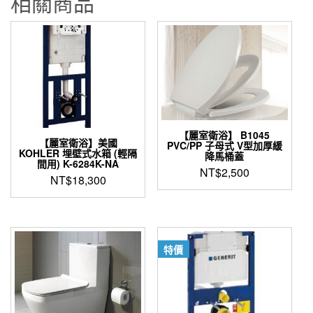
相關商品
【麗室衛浴】 B1045
【麗室衛浴】美國
PVC/PP 子母式 V型加厚緩
KOHLER 埋壁式水箱 (輕隔
降馬桶蓋
間用) K-6284K-NA
NT$
2,500
NT$
18,300
特價