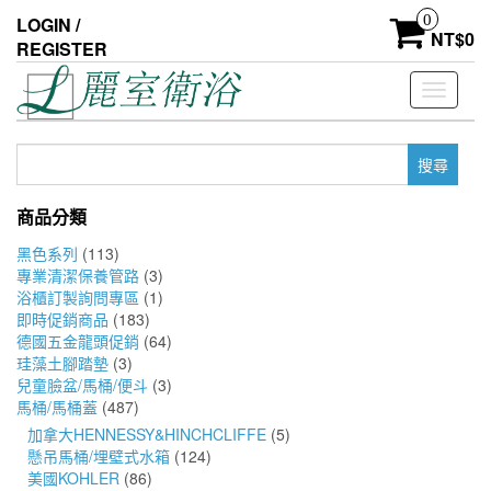
Skip
0
LOGIN /
to
NT$
0
REGISTER
the
content
Toggle
navigati
搜
尋
關
商品分類
鍵
字:
黑色系列
(113)
專業清潔保養管路
(3)
浴櫃訂製詢問專區
(1)
即時促銷商品
(183)
德國五金龍頭促銷
(64)
珪藻土腳踏墊
(3)
兒童臉盆/馬桶/便斗
(3)
馬桶/馬桶蓋
(487)
加拿大HENNESSY&HINCHCLIFFE
(5)
懸吊馬桶/埋壁式水箱
(124)
美國KOHLER
(86)