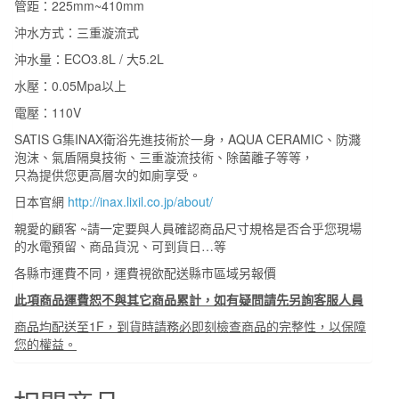
管距：225mm~410mm
沖水方式：三重漩流式
沖水量：ECO3.8L / 大5.2L
水壓：0.05Mpa以上
電壓：110V
SATIS G集INAX衛浴先進技術於一身，AQUA CERAMIC、防濺
泡沫、氣盾隔臭技術、三重漩流技術、除菌離子等等，
只為提供您更高層次的如廁享受。
日本官網
http://inax.lixil.co.jp/about/
親愛的顧客 ~請一定要與人員確認商品尺寸規格是否合乎您現場
的水電預留、商品貨況、可到貨日…等
各縣市運費不同，運費視欲配送縣市區域另報價
此項商品運費恕不與其它商品累計，如有疑問請先另詢客服人員
商品均配送至1F，到貨時請務必即刻檢查商品的完整性，以保障
您的權益。