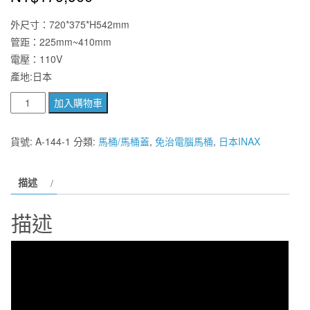
外尺寸：720*375*H542mm
管距：225mm~410mm
電壓：110V
產地:日本
【
加入購物車
麗
室
貨號:
A-144-1
分類:
馬桶/馬桶蓋
,
免治電腦馬桶
,
日本INAX
衛
浴】
描述
日
本
描述
原
裝
INAX
SATIS
G
免