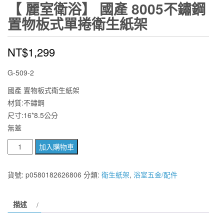
【 麗室衛浴】 國產 8005不鏽鋼
置物板式單捲衛生紙架
NT$
1,299
G-509-2
國產 置物板式衛生紙架
材質:不鏽鋼
尺寸:16*8.5公分
無蓋
【
加入購物車
麗
室
貨號:
p0580182626806
分類:
衛生紙架
,
浴室五金/配件
衛
浴】
描述
國
產