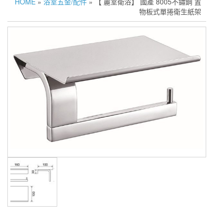
HOME
»
浴室五金/配件
» 【 麗室衛浴】 國產 8005不鏽鋼 置
物板式單捲衛生紙架