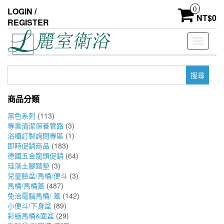
Skip
0
LOGIN /
to
NT$
0
REGISTER
the
content
Toggle
navigati
搜
尋
關
商品分類
鍵
字:
黑色系列
(113)
專業清潔保養管路
(3)
浴櫃訂製詢問專區
(1)
即時促銷商品
(183)
德國五金龍頭促銷
(64)
珪藻土腳踏墊
(3)
兒童臉盆/馬桶/便斗
(3)
馬桶/馬桶蓋
(487)
免治電腦馬桶/ 蓋
(142)
小便斗/下身盆
(89)
彩繪馬桶&面盆
(29)