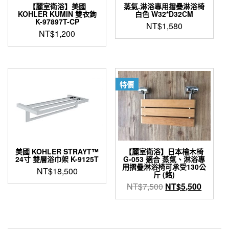
【麗室衛浴】美國
蒸氣.淋浴專用摺疊淋浴椅
KOHLER KUMIN 雙衣鉤
白色 W32*D32CM
K-97897T-CP
NT$
1,580
NT$
1,200
特價
美國 KOHLER STRAYT™
【麗室衛浴】日本檜木椅
24寸 雙層浴巾架 K-9125T
G-053 適合 蒸氣、淋浴專
用摺疊淋浴椅可承受130公
NT$
18,500
斤 (鉻)
原
目
NT$
7,500
NT$
5,500
始
前
價
價
格：
格：