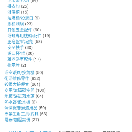
毛巾架/掛環
(94)
掛衣勾
(25)
淋浴椅
(15)
垃圾桶/投遞口
(9)
馬桶刷組
(23)
其他五金配件
(60)
浴缸專用枕頭/配件
(19)
肥皂盤/給皂劑
(58)
安全扶手
(30)
漱口杯/架
(20)
雅鼎浴室配件
(17)
指示牌
(2)
浴室暖風/換氣機
(50)
衛浴維修零件
(632)
殺很大撿便宜
(261)
商用/無障礙空間
(100)
地板/浴缸落水頭
(64)
熱水器/飲水機
(2)
清潔保養過濾用品
(59)
專業生財工具/釣具
(63)
電器/加壓設備
(27)