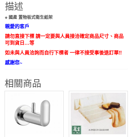
描述
8005
不
※ 國產 置物板式衛生紙架
鏽
親愛的客戶
鋼
請勿直接下標 請一定要與人員接洽確定商品尺寸、商品
置
可到貨日…等
物
板
如未與人員洽詢而自行下標者 一律不接受事後退訂單!!
式
感謝您~
單
捲
相關商品
衛
生
紙
架
數
量