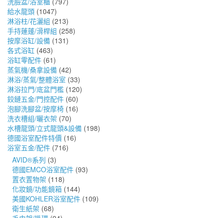
洗臉盆/浴室櫃
(797)
給水龍頭
(1047)
淋浴柱/花灑組
(213)
手持蓮蓬/滑桿組
(258)
按摩浴缸/設備
(131)
各式浴缸
(463)
浴缸零配件
(61)
蒸氣機/桑拿設備
(42)
淋浴/蒸氣/整體浴室
(33)
淋浴拉門/底盆門檻
(120)
鉸鏈五金/門控配件
(60)
泡腳洗腳盆/按摩椅
(16)
洗衣槽組/曬衣架
(70)
水槽龍頭/立式龍頭&設備
(198)
德國浴室配件特價
(16)
浴室五金/配件
(716)
AVID®系列
(3)
德國EMCO浴室配件
(93)
置衣置物架
(118)
化妝鏡/功能鏡箱
(144)
美國KOHLER浴室配件
(109)
衛生紙架
(68)