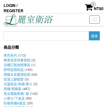
Skip
0
LOGIN /
to
NT$
0
REGISTER
the
content
Toggle
navigati
搜
尋
關
商品分類
鍵
字:
黑色系列
(113)
專業清潔保養管路
(3)
浴櫃訂製詢問專區
(1)
即時促銷商品
(183)
德國五金龍頭促銷
(64)
珪藻土腳踏墊
(3)
兒童臉盆/馬桶/便斗
(3)
馬桶/馬桶蓋
(487)
免治電腦馬桶/ 蓋
(142)
小便斗/下身盆
(89)
彩繪馬桶&面盆
(29)