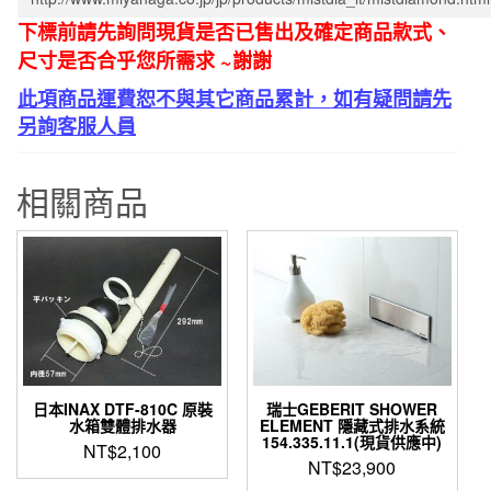
專
下標前請先詢問現貨是否已售出及確定商品款式、
用
尺寸是否合乎您所需求 ~謝謝
注
此項商品運費恕不與其它商品累計，如有疑問請先
水
另詢客服人員
器
氣
壓
相關商品
桶
T-
100-
9
數
量
日本INAX DTF-810C 原裝
瑞士GEBERIT SHOWER
水箱雙體排水器
ELEMENT 隱藏式排水系統
154.335.11.1(現貨供應中)
NT$
2,100
NT$
23,900