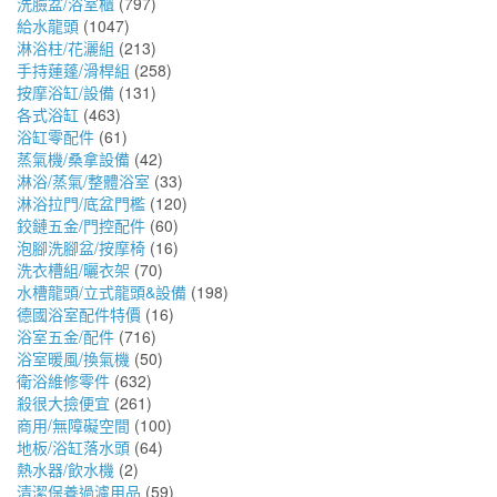
洗臉盆/浴室櫃
(797)
給水龍頭
(1047)
淋浴柱/花灑組
(213)
手持蓮蓬/滑桿組
(258)
按摩浴缸/設備
(131)
各式浴缸
(463)
浴缸零配件
(61)
蒸氣機/桑拿設備
(42)
淋浴/蒸氣/整體浴室
(33)
淋浴拉門/底盆門檻
(120)
鉸鏈五金/門控配件
(60)
泡腳洗腳盆/按摩椅
(16)
洗衣槽組/曬衣架
(70)
水槽龍頭/立式龍頭&設備
(198)
德國浴室配件特價
(16)
浴室五金/配件
(716)
浴室暖風/換氣機
(50)
衛浴維修零件
(632)
殺很大撿便宜
(261)
商用/無障礙空間
(100)
地板/浴缸落水頭
(64)
熱水器/飲水機
(2)
清潔保養過濾用品
(59)