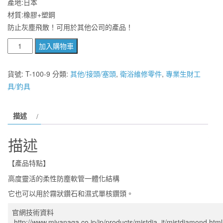
產地:日本
材質:橡膠+塑鋼
防止灰塵飛散！可用於其他公司的產品！
【
加入購物車
麗
室
貨號:
T-100-9
分類:
其他/接頭/塞頭
,
衛浴維修零件
,
專業生財工
衛
具/釣具
浴】
日
描述
本
MIYANAGA
描述
磁
磚
【產品特點】
大
高度靈活的柔性防塵軟管一體化結構
理
它也可以用於霧狀鑽石和濕式單核鑽頭。
石
鑽
官網技術資料
孔
http://www.miyanaga.co.jp/jp/products/mistdia_it/mistdiamond.html