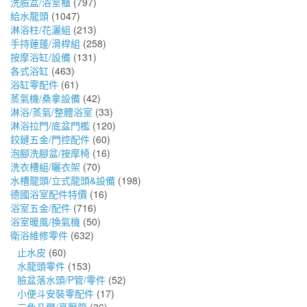
洗臉盆/浴室櫃
(797)
給水龍頭
(1047)
淋浴柱/花灑組
(213)
手持蓮蓬/滑桿組
(258)
按摩浴缸/設備
(131)
各式浴缸
(463)
浴缸零配件
(61)
蒸氣機/桑拿設備
(42)
淋浴/蒸氣/整體浴室
(33)
淋浴拉門/底盆門檻
(120)
鉸鏈五金/門控配件
(60)
泡腳洗腳盆/按摩椅
(16)
洗衣槽組/曬衣架
(70)
水槽龍頭/立式龍頭&設備
(198)
德國浴室配件特價
(16)
浴室五金/配件
(716)
浴室暖風/換氣機
(50)
衛浴維修零件
(632)
止水皮
(60)
水龍頭零件
(153)
臉盆落水頭/P管/零件
(52)
小便斗安裝零配件
(17)