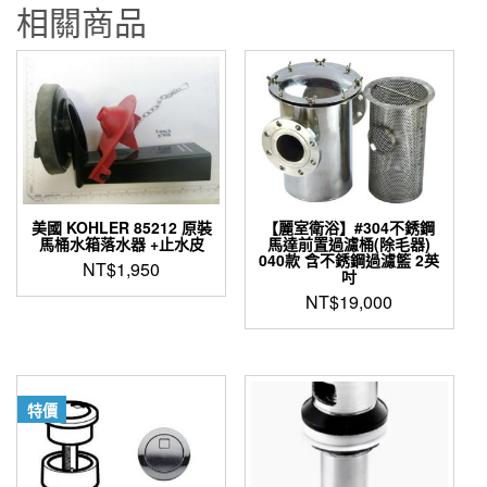
相關商品
美國 KOHLER 85212 原裝
【麗室衛浴】#304不銹鋼
馬桶水箱落水器 +止水皮
馬達前置過濾桶(除毛器)
040款 含不銹鋼過濾籃 2英
NT$
1,950
吋
NT$
19,000
特價