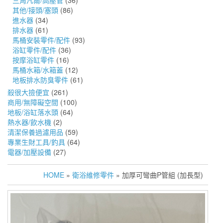
三角凡爾/高壓管
(36)
其他/接頭/塞頭
(86)
進水器
(34)
排水器
(61)
馬桶安裝零件/配件
(93)
浴缸零件/配件
(36)
按摩浴缸零件
(16)
馬桶水箱/水箱蓋
(12)
地板排水防臭零件
(61)
殺很大撿便宜
(261)
商用/無障礙空間
(100)
地板/浴缸落水頭
(64)
熱水器/飲水機
(2)
清潔保養過濾用品
(59)
專業生財工具/釣具
(64)
電器/加壓設備
(27)
HOME
»
衛浴維修零件
» 加厚可彎曲P管組 (加長型)