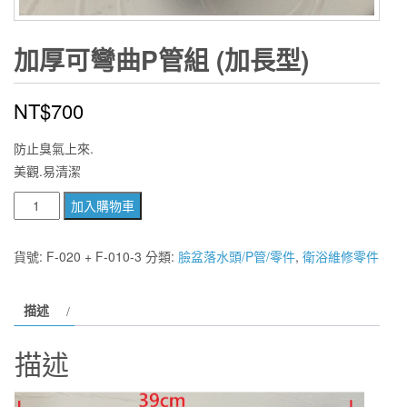
加厚可彎曲P管組 (加長型)
NT$
700
防止臭氣上來.
美觀.易清潔
加
加入購物車
厚
可
貨號:
F-020 + F-010-3
分類:
臉盆落水頭/P管/零件
,
衛浴維修零件
彎
曲
描述
P
管
描述
組
(加
長