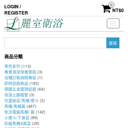
Skip
0
LOGIN /
to
NT$
0
REGISTER
the
content
Toggle
navigati
搜
尋
關
商品分類
鍵
字:
黑色系列
(113)
專業清潔保養管路
(3)
浴櫃訂製詢問專區
(1)
即時促銷商品
(183)
德國五金龍頭促銷
(64)
珪藻土腳踏墊
(3)
兒童臉盆/馬桶/便斗
(3)
馬桶/馬桶蓋
(487)
免治電腦馬桶/ 蓋
(142)
小便斗/下身盆
(89)
彩繪馬桶&面盆
(29)