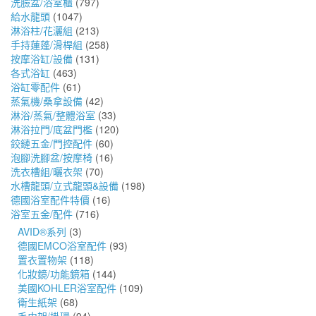
洗臉盆/浴室櫃
(797)
給水龍頭
(1047)
淋浴柱/花灑組
(213)
手持蓮蓬/滑桿組
(258)
按摩浴缸/設備
(131)
各式浴缸
(463)
浴缸零配件
(61)
蒸氣機/桑拿設備
(42)
淋浴/蒸氣/整體浴室
(33)
淋浴拉門/底盆門檻
(120)
鉸鏈五金/門控配件
(60)
泡腳洗腳盆/按摩椅
(16)
洗衣槽組/曬衣架
(70)
水槽龍頭/立式龍頭&設備
(198)
德國浴室配件特價
(16)
浴室五金/配件
(716)
AVID®系列
(3)
德國EMCO浴室配件
(93)
置衣置物架
(118)
化妝鏡/功能鏡箱
(144)
美國KOHLER浴室配件
(109)
衛生紙架
(68)