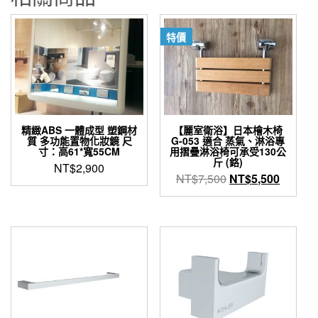
特價
精緻ABS 一體成型 塑鋼材
【麗室衛浴】日本檜木椅
質 多功能置物化妝鏡 尺
G-053 適合 蒸氣、淋浴專
寸：高61*寬55CM
用摺疊淋浴椅可承受130公
斤 (鉻)
NT$
2,900
原
目
NT$
7,500
NT$
5,500
始
前
價
價
格：
格：
NT$7,500。
NT$5,