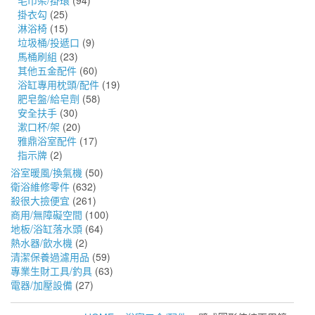
毛巾架/掛環
(94)
掛衣勾
(25)
淋浴椅
(15)
垃圾桶/投遞口
(9)
馬桶刷組
(23)
其他五金配件
(60)
浴缸專用枕頭/配件
(19)
肥皂盤/給皂劑
(58)
安全扶手
(30)
漱口杯/架
(20)
雅鼎浴室配件
(17)
指示牌
(2)
浴室暖風/換氣機
(50)
衛浴維修零件
(632)
殺很大撿便宜
(261)
商用/無障礙空間
(100)
地板/浴缸落水頭
(64)
熱水器/飲水機
(2)
清潔保養過濾用品
(59)
專業生財工具/釣具
(63)
電器/加壓設備
(27)