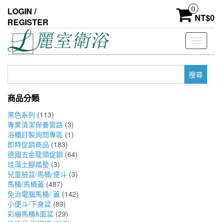
Skip
0
LOGIN /
to
NT$
0
REGISTER
the
content
Toggle
navigati
搜
尋
關
商品分類
鍵
字:
黑色系列
(113)
專業清潔保養管路
(3)
浴櫃訂製詢問專區
(1)
即時促銷商品
(183)
德國五金龍頭促銷
(64)
珪藻土腳踏墊
(3)
兒童臉盆/馬桶/便斗
(3)
馬桶/馬桶蓋
(487)
免治電腦馬桶/ 蓋
(142)
小便斗/下身盆
(89)
彩繪馬桶&面盆
(29)