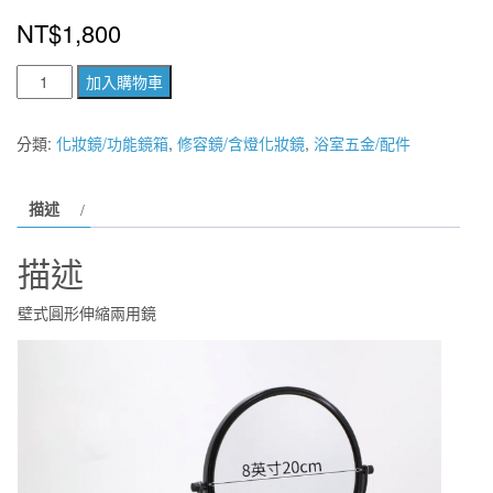
NT$
1,800
壁
加入購物車
式
圓
分類:
化妝鏡/功能鏡箱
,
修容鏡/含燈化妝鏡
,
浴室五金/配件
形
伸
描述
縮
兩
描述
用
鏡
壁式圓形伸縮兩用鏡
數
量