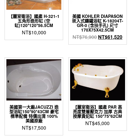
【麗室衛浴】國產 H-321-1
美國 KOHLER DIAPASON
五角形造形缸 (空
崁入式鑄鐵浴缸 K-18204T-
缸)120*120*56.5CM
GR-0 (含扶手孔) 尺寸
170X75X42.5CM
NT$
10,000
原
目
NT$
76,900
NT$
61,520
始
前
價
價
格：
格：
NT$76,900。
NT$6
美國第一大廠JACUZZI 造
【麗室衛浴】國產 PAR 高
型浴缸150*90*43CM 豪宅
亮度雙層壓克力 加厚 古典
標準配備 特價出清 100%
按摩貴妃缸 150*75*62CM
美國原廠
NT$
45,000
NT$
17,500