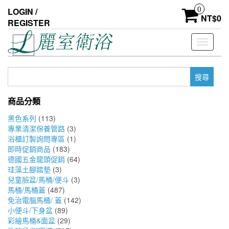
Skip
0
LOGIN /
to
NT$
0
REGISTER
the
content
Toggle
navigati
搜
尋
關
商品分類
鍵
字:
黑色系列
(113)
專業清潔保養管路
(3)
浴櫃訂製詢問專區
(1)
即時促銷商品
(183)
德國五金龍頭促銷
(64)
珪藻土腳踏墊
(3)
兒童臉盆/馬桶/便斗
(3)
馬桶/馬桶蓋
(487)
免治電腦馬桶/ 蓋
(142)
小便斗/下身盆
(89)
彩繪馬桶&面盆
(29)