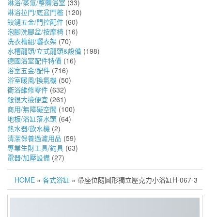
淋浴/蒸氣/整體浴室
(33)
淋浴拉門/底盆門檻
(120)
鉸鏈五金/門控配件
(60)
泡腳洗腳盆/按摩椅
(16)
洗衣槽組/曬衣架
(70)
水槽龍頭/立式龍頭&設備
(198)
德國浴室配件特價
(16)
浴室五金/配件
(716)
浴室暖風/換氣機
(50)
衛浴維修零件
(632)
殺很大撿便宜
(261)
商用/無障礙空間
(100)
地板/浴缸落水頭
(64)
熱水器/飲水機
(2)
清潔保養過濾用品
(59)
專業生財工具/釣具
(63)
電器/加壓設備
(27)
HOME
»
各式浴缸
» 帶座位隨圓形獨立壓克力小浴缸H-067-3