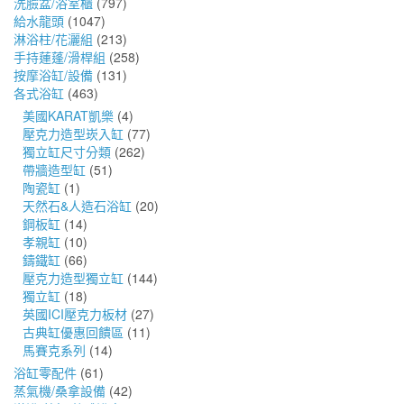
洗臉盆/浴室櫃
(797)
給水龍頭
(1047)
淋浴柱/花灑組
(213)
手持蓮蓬/滑桿組
(258)
按摩浴缸/設備
(131)
各式浴缸
(463)
美國KARAT凱樂
(4)
壓克力造型崁入缸
(77)
獨立缸尺寸分類
(262)
帶牆造型缸
(51)
陶瓷缸
(1)
天然石&人造石浴缸
(20)
鋼板缸
(14)
孝親缸
(10)
鑄鐵缸
(66)
壓克力造型獨立缸
(144)
獨立缸
(18)
英國ICI壓克力板材
(27)
古典缸優惠回饋區
(11)
馬賽克系列
(14)
浴缸零配件
(61)
蒸氣機/桑拿設備
(42)