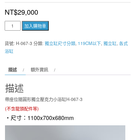
NT$
29,000
帶
加入購物車
座
位
貨號:
H-067-3
分類:
獨立缸尺寸分類
,
119CM以下
,
獨立缸
,
各式
隨
浴缸
圓
形
描述
額外資訊
獨
立
描述
壓
克
帶座位隨圓形獨立壓克力小浴缸H-067-3
力
(不含龍頭配件等)
小
・尺寸：
1100x700x680mm
浴
缸
H-