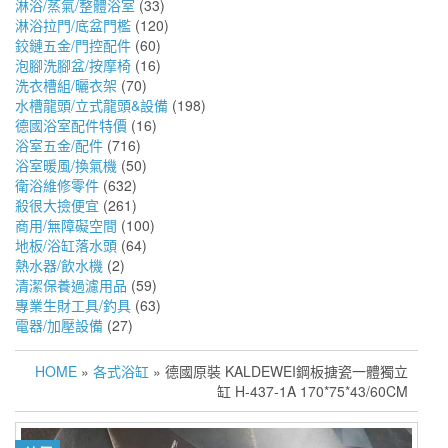
淋浴/蒸氣/整體浴室
(33)
淋浴拉門/底盆門檻
(120)
鉸鏈五金/門控配件
(60)
泡腳洗腳盆/按摩椅
(16)
洗衣槽組/曬衣架
(70)
水槽龍頭/立式龍頭&設備
(198)
德國浴室配件特價
(16)
浴室五金/配件
(716)
浴室暖風/換氣機
(50)
衛浴維修零件
(632)
殺很大撿便宜
(261)
商用/無障礙空間
(100)
地板/浴缸落水頭
(64)
熱水器/飲水機
(2)
清潔保養過濾用品
(59)
專業生財工具/釣具
(63)
電器/加壓設備
(27)
HOME
»
各式浴缸
» 德國原裝 KALDEWEI鋼板搪瓷一體獨立
缸 H-437-1A 170*75*43/60CM