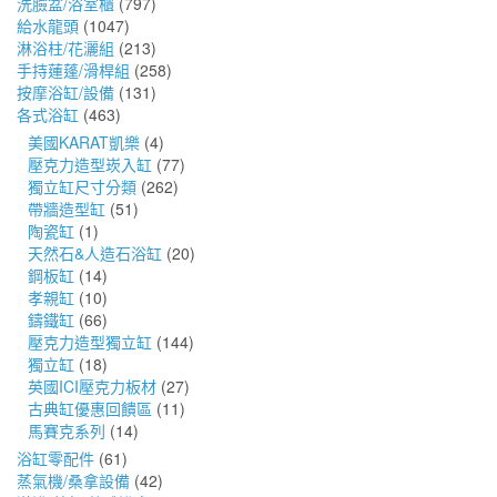
洗臉盆/浴室櫃
(797)
給水龍頭
(1047)
淋浴柱/花灑組
(213)
手持蓮蓬/滑桿組
(258)
按摩浴缸/設備
(131)
各式浴缸
(463)
美國KARAT凱樂
(4)
壓克力造型崁入缸
(77)
獨立缸尺寸分類
(262)
帶牆造型缸
(51)
陶瓷缸
(1)
天然石&人造石浴缸
(20)
鋼板缸
(14)
孝親缸
(10)
鑄鐵缸
(66)
壓克力造型獨立缸
(144)
獨立缸
(18)
英國ICI壓克力板材
(27)
古典缸優惠回饋區
(11)
馬賽克系列
(14)
浴缸零配件
(61)
蒸氣機/桑拿設備
(42)