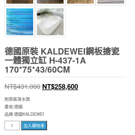
德國原裝 KALDEWEI鋼板搪瓷
一體獨立缸 H-437-1A
170*75*43/60CM
原
目
NT$
431,000
NT$
258,600
始
前
附原裝落水頭
產地:德國
價
價
品牌:德國KALDEWEI
格：
格：
德
加入購物車
NT$431,000。
NT$258,600。
國