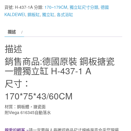
原
貨號:
H-437-1A
分類:
170~179CM
,
獨立缸尺寸分類
,
德國
裝
KALDEWEI
,
鋼板缸
,
獨立缸
,
各式浴缸
KALDEWEI
鋼
描述
板
搪
描述
瓷
一
銷售商品
:德國原裝 鋼板搪瓷
體
一體獨立缸 H-437-1 A
獨
立
尺寸：
缸
H-
170*75*43/60CM
437-
1A
材質：鋼板體，搪瓷面
附Viega 616345自動落水
170*75*43/60CM
數
量
親愛的顧客 ~
請一定要與人員確認商品尺寸規格是否合乎
您現場