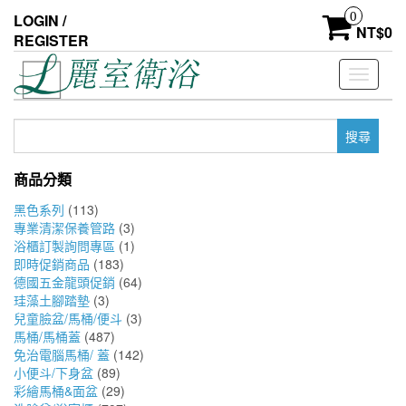
Skip
0
LOGIN /
to
NT$
0
REGISTER
the
content
Toggle
navigati
搜
尋
關
商品分類
鍵
字:
黑色系列
(113)
專業清潔保養管路
(3)
浴櫃訂製詢問專區
(1)
即時促銷商品
(183)
德國五金龍頭促銷
(64)
珪藻土腳踏墊
(3)
兒童臉盆/馬桶/便斗
(3)
馬桶/馬桶蓋
(487)
免治電腦馬桶/ 蓋
(142)
小便斗/下身盆
(89)
彩繪馬桶&面盆
(29)