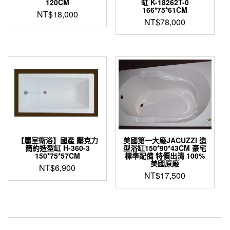
120CM
缸 K-18262T-0
166*75*61CM
NT$
18,000
NT$
78,000
【麗室衛浴】國產 壓克力
美國第一大廠JACUZZI 造
簡約造型缸 H-360-3
型浴缸150*90*43CM 豪宅
150*75*57CM
標準配備 特價出清 100%
美國原廠
NT$
6,900
NT$
17,500