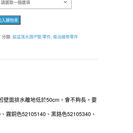
加入購物車
HE
7
分類:
臉盆落水頭/P管/零件
,
衛浴維修零件
(若壁面排水離地低於50cm，會不夠長，要
0、霧銅色52105140、黑鉻色52105340、