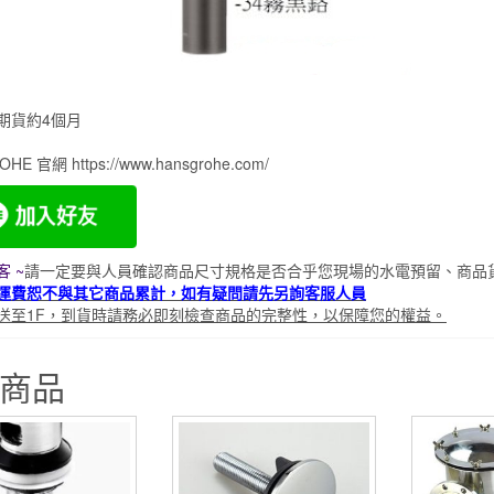
期貨約4個月
HE 官網 https://www.hansgrohe.com/
 ~
請一定要與人員確認商品尺寸規格是否合乎
您現場的
水
電
預留、商品
運費恕不與其它商品累計，如有疑問請先另詢客服人員
送至1F，到貨時請務必即刻檢查商品的完整性，以保障您的權益。
商品