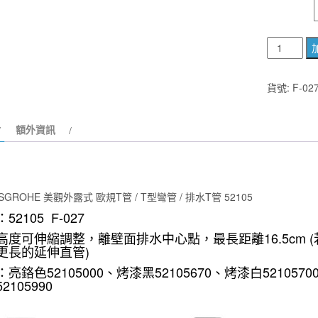
德
國
HANSGRO
貨號:
F-02
52105
美
額外資訊
觀
外
露
式
GROHE 美觀外露式 歐規T管 / T型彎管 / 排水T管 52105
歐
52105 F-027
規
高度可伸縮調整，離壁面排水中心點，最長距離16.5cm 
T
更長的延伸直管)
管
：
亮鉻色52105000、烤漆黑52105670、烤漆白5210570
/
2105990
T
型