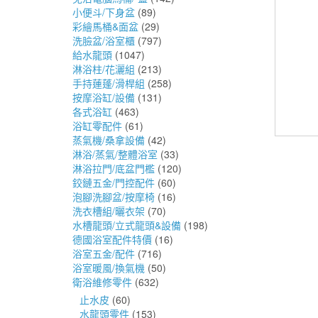
小便斗/下身盆
(89)
彩繪馬桶&面盆
(29)
洗臉盆/浴室櫃
(797)
給水龍頭
(1047)
淋浴柱/花灑組
(213)
手持蓮蓬/滑桿組
(258)
按摩浴缸/設備
(131)
各式浴缸
(463)
浴缸零配件
(61)
蒸氣機/桑拿設備
(42)
淋浴/蒸氣/整體浴室
(33)
淋浴拉門/底盆門檻
(120)
鉸鏈五金/門控配件
(60)
泡腳洗腳盆/按摩椅
(16)
洗衣槽組/曬衣架
(70)
水槽龍頭/立式龍頭&設備
(198)
德國浴室配件特價
(16)
浴室五金/配件
(716)
浴室暖風/換氣機
(50)
衛浴維修零件
(632)
止水皮
(60)
水龍頭零件
(153)