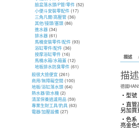
臉盆落水頭/P管/零件
(52)
小便斗安裝零配件
(17)
三角凡爾/高壓管
(36)
其他/接頭/塞頭
(86)
進水器
(34)
排水器
(61)
馬桶安裝零件/配件
(93)
浴缸零件/配件
(36)
按摩浴缸零件
(16)
描述
馬桶水箱/水箱蓋
(12)
地板排水防臭零件
(61)
描述
殺很大撿便宜
(261)
商用/無障礙空間
(100)
德國HANS
地板/浴缸落水頭
(64)
熱水器/飲水機
(2)
・型號：
清潔保養過濾用品
(59)
・
直管
專業生財工具/釣具
(63)
另加買
電器/加壓設備
(27)
・色系
亮金色5