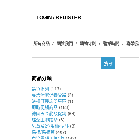
Skip
to
the
LOGIN / REGISTER
content
所有商品
關於我們
購物守則
營業時間
聯繫我
搜
尋
關
商品分類
鍵
字:
黑色系列
(113)
專業清潔保養管路
(3)
浴櫃訂製詢問專區
(1)
即時促銷商品
(183)
德國五金龍頭促銷
(64)
珪藻土腳踏墊
(3)
兒童臉盆/馬桶/便斗
(3)
馬桶/馬桶蓋
(487)
免治電腦馬桶/ 蓋
(142)