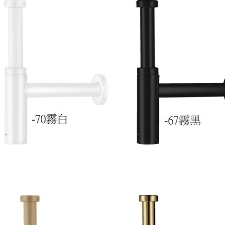
直
管
/
排
水
T
管
F-
027
數
量