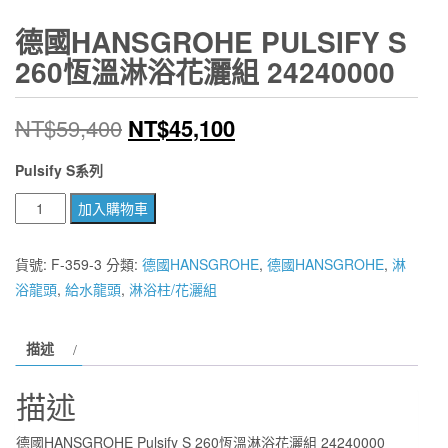
德國HANSGROHE PULSIFY S
260恆溫淋浴花灑組 24240000
原
目
NT$
59,400
NT$
45,100
始
前
Pulsify S
系列
價
價
德
加入購物車
國
格：
格：
HANSGROHE
貨號:
F-359-3
分類:
德國HANSGROHE
,
德國HANSGROHE
,
淋
NT$59,400。
NT$45,100。
Pulsify
浴龍頭
,
給水龍頭
,
淋浴柱/花灑組
S
260
描述
恆
溫
描述
淋
浴
德國HANSGROHE Pulsify S 260恆溫淋浴花灑組 24240000