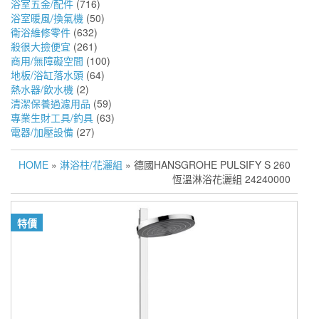
浴室五金/配件
(716)
浴室暖風/換氣機
(50)
衛浴維修零件
(632)
殺很大撿便宜
(261)
商用/無障礙空間
(100)
地板/浴缸落水頭
(64)
熱水器/飲水機
(2)
清潔保養過濾用品
(59)
專業生財工具/釣具
(63)
電器/加壓設備
(27)
HOME
»
淋浴柱/花灑組
» 德國HANSGROHE PULSIFY S 260
恆溫淋浴花灑組 24240000
特價