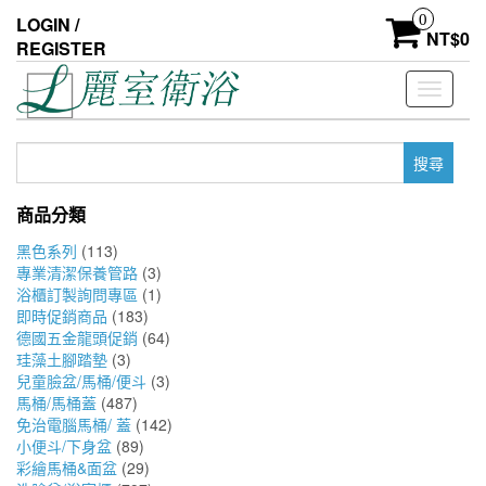
Skip
0
LOGIN /
to
NT$
0
REGISTER
the
content
Toggle
navigati
搜
尋
關
商品分類
鍵
字:
黑色系列
(113)
專業清潔保養管路
(3)
浴櫃訂製詢問專區
(1)
即時促銷商品
(183)
德國五金龍頭促銷
(64)
珪藻土腳踏墊
(3)
兒童臉盆/馬桶/便斗
(3)
馬桶/馬桶蓋
(487)
免治電腦馬桶/ 蓋
(142)
小便斗/下身盆
(89)
彩繪馬桶&面盆
(29)