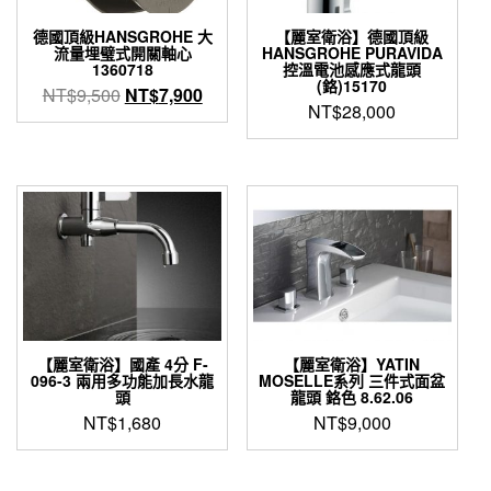
德國頂級HANSGROHE 大
【麗室衛浴】德國頂級
流量埋璧式開關軸心
HANSGROHE PURAVIDA
1360718
控溫電池感應式龍頭
(鉻)15170
原
目
NT$
9,500
NT$
7,900
NT$
28,000
始
前
價
價
格：
格：
NT$9,500。
NT$7,900。
【麗室衛浴】國產 4分 F-
【麗室衛浴】YATIN
096-3 兩用多功能加長水龍
MOSELLE系列 三件式面盆
頭
龍頭 鉻色 8.62.06
NT$
1,680
NT$
9,000