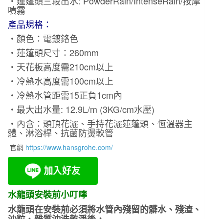
・蓮蓬頭三段出水: PowderRain
/
IntenseRain
/
按摩
噴霧
產品規格：
・
顏色：電鍍鉻色
・
蓮蓬頭尺寸：260mm
・天花板高度需210cm以上
・冷熱水高度需100cm以上
・冷熱水管距需15正負1cm內
・
最大出水量: 12.9L/m (3KG/cm水壓)
・
內含：頭頂花灑、手持花灑蓮蓬頭、恆溫器主
體、淋浴桿、抗菌防燙軟管
官網
https://www.hansgrohe.com/
水龍頭安裝前小叮嚀
水龍頭在安裝前必須將水管內殘留的髒水、殘渣、
沙粒、雜質沖洗乾淨後，