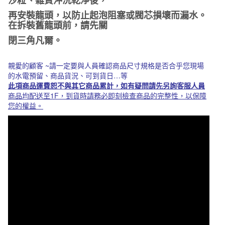
再安裝龍頭，以防止起泡阻塞或閥芯損壞而漏水。
在拆裝舊龍頭前，請先關
閉三角凡爾。
親愛的顧客 ~
請一定要與人員確認商品尺寸規格是否合乎
您現場
的
水
電預留、商品貨況、可到貨日…等
此項商品運費恕不與其它商品累計，如有疑問請先另詢客服人員
商品均配送至1F，到貨時請務必即刻檢查商品的完整性，以保障
您的權益。