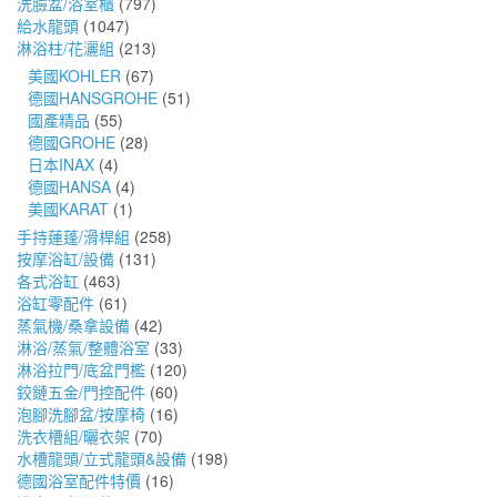
洗臉盆/浴室櫃
(797)
給水龍頭
(1047)
淋浴柱/花灑組
(213)
美國KOHLER
(67)
德國HANSGROHE
(51)
國產精品
(55)
德國GROHE
(28)
日本INAX
(4)
德國HANSA
(4)
美國KARAT
(1)
手持蓮蓬/滑桿組
(258)
按摩浴缸/設備
(131)
各式浴缸
(463)
浴缸零配件
(61)
蒸氣機/桑拿設備
(42)
淋浴/蒸氣/整體浴室
(33)
淋浴拉門/底盆門檻
(120)
鉸鏈五金/門控配件
(60)
泡腳洗腳盆/按摩椅
(16)
洗衣槽組/曬衣架
(70)
水槽龍頭/立式龍頭&設備
(198)
德國浴室配件特價
(16)