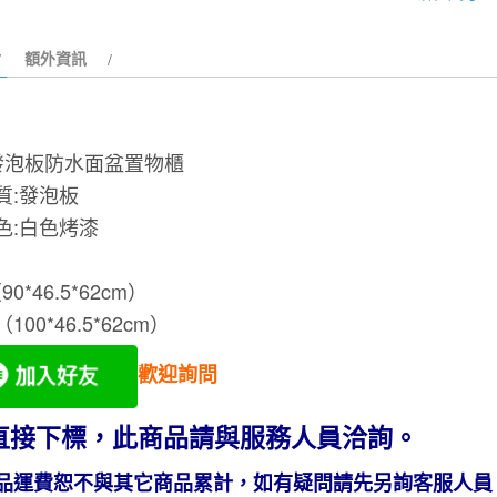
品
衛
額外資訊
浴
一
體
成
%發泡板防水面盆置物櫃
型
質:發泡板
盆
色:白色烤漆
櫃
組
90/100cm
90*46.5*62cm）
數
（100*46.5*62cm）
量
歡迎詢問
直接下標，此商品請與服務人員洽詢。
品運費恕不與其它商品累計，如有疑問請先另詢客服人員