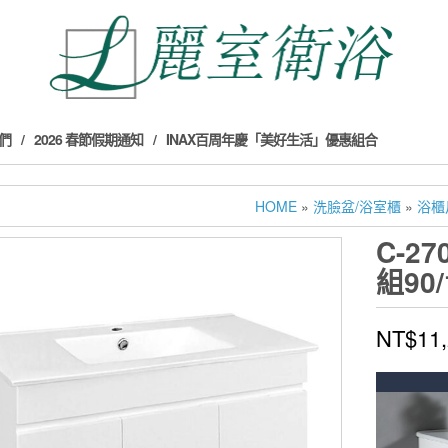
們
2026 春節假期通知
INAX百周年慶「美好生活」優惠組合
HOME
»
洗臉盆/浴室櫃
»
浴櫃
C-2
組90/
NT$
11