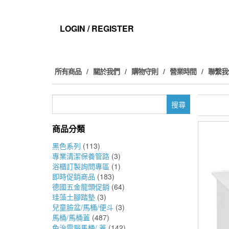
Skip
to
the
LOGIN / REGISTER
content
所有商品
關於我們
購物守則
營業時間
聯繫我
搜
尋
關
商品分類
鍵
字:
黑色系列
(113)
專業清潔保養管路
(3)
浴櫃訂製詢問專區
(1)
即時促銷商品
(183)
德國五金龍頭促銷
(64)
珪藻土腳踏墊
(3)
兒童臉盆/馬桶/便斗
(3)
馬桶/馬桶蓋
(487)
免治電腦馬桶/ 蓋
(142)