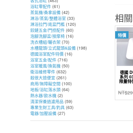
各式浴缸
(463)
浴缸零配件
(61)
蒸氣機/桑拿設備
(42)
相關
淋浴/蒸氣/整體浴室
(33)
淋浴拉門/底盆門檻
(120)
鉸鏈五金/門控配件
(60)
特價
泡腳洗腳盆/按摩椅
(16)
洗衣槽組/曬衣架
(70)
水槽龍頭/立式龍頭&設備
(198)
德國浴室配件特價
(16)
浴室五金/配件
(716)
浴室暖風/換氣機
(50)
衛浴維修零件
(632)
德國 D
系列 0
殺很大撿便宜
(261)
限量特
商用/無障礙空間
(100)
地板/浴缸落水頭
(64)
NT$
29
熱水器/飲水機
(2)
清潔保養過濾用品
(59)
專業生財工具/釣具
(63)
電器/加壓設備
(27)