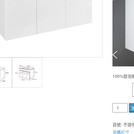
100%發
尺寸
C-
270-
2
貨號:
不提
精
浴櫃尺寸