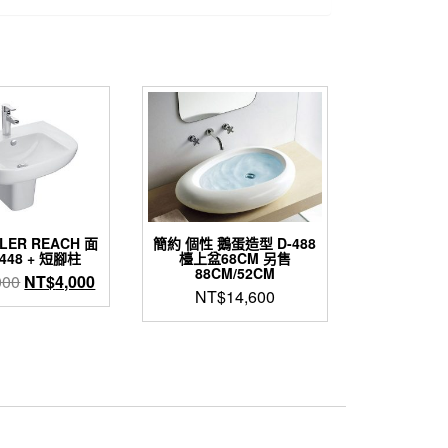
LER REACH 面
簡約 個性 鵝蛋造型 D-488
448 + 短腳柱
檯上盆68CM 另售
88CM/52CM
原
目
000
NT$
4,000
NT$
14,600
始
前
價
價
格：
格：
NT$13,000。
NT$4,000。