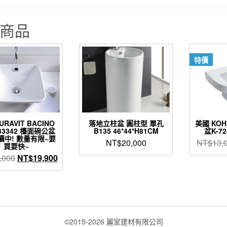
商品
特價
URAVIT BACINO
落地立柱盆 圓柱型 單孔
美國 KOH
33342 檯面碗公盆
B135 46*44*H81CM
盆K-72
價中! 數量有限~要
NT$
20,000
NT$
13,
買要快~
原
目
,000
NT$
19,900
始
前
價
價
格：
格：
NT$29,000。
NT$19,900。
©2015-2026 麗室建材有限公司