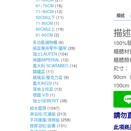
61~70CM
(16)
71~80CM
(12)
描述
50CM以下
(11)
71-80CM
(1)
描述
90CM以上
(19)
81-90CM
(2)
100
多功能儲物櫃
(6)
臉盆專用零件/鐵架
(28)
櫃體材
瑞士LAUFEN
(104)
櫃體顏
英國IMPERIAL
(12)
義大利 SCARABEO
(14)
尺寸：
鑄鐵盆
(11)
90cm（
玻璃盆/壓克力盆
(9)
義大利GSI
(1)
100cm
落地立柱盆
(13)
德國 V/B
(1)
瑞士GEBERIT
(38)
給水龍頭
(1047)
請勿
淋浴柱/花灑組
(213)
手持蓮蓬/滑桿組
(258)
按摩浴缸/設備
(131)
此項商