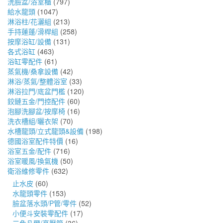
洗臉盆/浴室櫃
(797)
給水龍頭
(1047)
淋浴柱/花灑組
(213)
手持蓮蓬/滑桿組
(258)
按摩浴缸/設備
(131)
各式浴缸
(463)
浴缸零配件
(61)
蒸氣機/桑拿設備
(42)
淋浴/蒸氣/整體浴室
(33)
淋浴拉門/底盆門檻
(120)
鉸鏈五金/門控配件
(60)
泡腳洗腳盆/按摩椅
(16)
洗衣槽組/曬衣架
(70)
水槽龍頭/立式龍頭&設備
(198)
德國浴室配件特價
(16)
浴室五金/配件
(716)
浴室暖風/換氣機
(50)
衛浴維修零件
(632)
止水皮
(60)
水龍頭零件
(153)
臉盆落水頭/P管/零件
(52)
小便斗安裝零配件
(17)