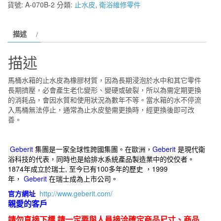
貨號:
A-070B-2
分類:
止水皮
,
衛浴維修零件
A-
070B-
描述
2
馬
描述
桶
落
馬桶水箱的止水皮為橡膠材質，因為長期浸泡於水中和其它零件
水
長期擠壓，必會產生老化變形、變硬或破裂，所以為需定期更換
器
的消耗品，會因水質和使用狀況為數年不等。當水箱的水不停流
入馬桶無法停止，通常為止水皮墊需更換時，經更換後即可改
用
善。
止
水
皮
Geberit
集團是一家全球性跨國集團。在歐洲，
Geberit
是現代衛
浴科技的代表，同時也是給排水系統產品製造業中的佼佼者。
數
1874年成立於瑞士, 至今已有100多年的歷史 ，1999
量
年，
Geberit
在瑞士成為上市公司。
官方網址
http://www.geberit.com/
親愛的客戶
請勿直接下標 請一定要與人員接洽確定商品尺寸、商品