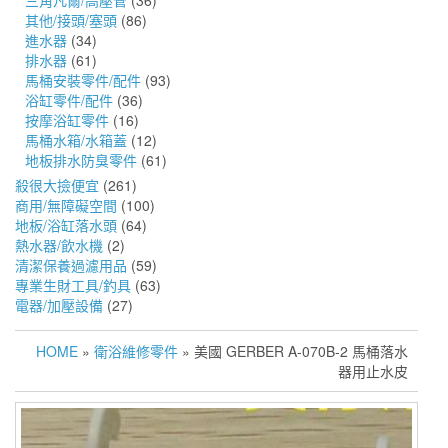
三角凡爾/高壓管
(36)
其他/接頭/塞頭
(86)
進水器
(34)
排水器
(61)
馬桶安裝零件/配件
(93)
浴缸零件/配件
(36)
按摩浴缸零件
(16)
馬桶水箱/水箱蓋
(12)
地板排水防臭零件
(61)
殺很大撿便宜
(261)
商用/無障礙空間
(100)
地板/浴缸落水頭
(64)
熱水器/飲水機
(2)
清潔保養過濾用品
(59)
專業生財工具/釣具
(63)
電器/加壓設備
(27)
HOME
»
衛浴維修零件
» 美國 GERBER A-070B-2 馬桶落水
器用止水皮