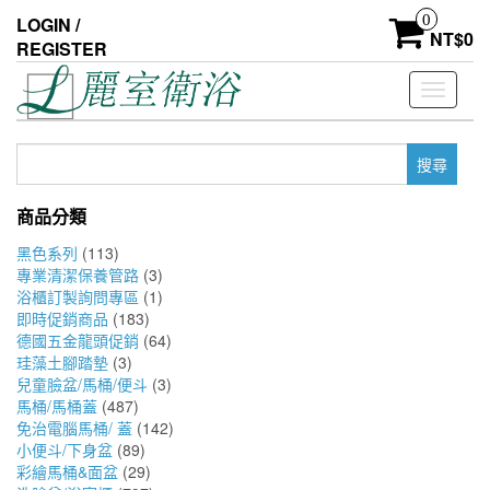
Skip
0
LOGIN /
to
NT$
0
REGISTER
the
content
Toggle
navigati
搜
尋
關
商品分類
鍵
字:
黑色系列
(113)
專業清潔保養管路
(3)
浴櫃訂製詢問專區
(1)
即時促銷商品
(183)
德國五金龍頭促銷
(64)
珪藻土腳踏墊
(3)
兒童臉盆/馬桶/便斗
(3)
馬桶/馬桶蓋
(487)
免治電腦馬桶/ 蓋
(142)
小便斗/下身盆
(89)
彩繪馬桶&面盆
(29)