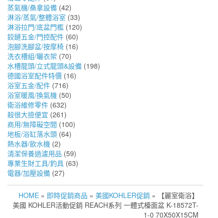
蒸氣機/桑拿設備
(42)
淋浴/蒸氣/整體浴室
(33)
淋浴拉門/底盆門檻
(120)
鉸鏈五金/門控配件
(60)
泡腳洗腳盆/按摩椅
(16)
洗衣槽組/曬衣架
(70)
水槽龍頭/立式龍頭&設備
(198)
德國浴室配件特價
(16)
浴室五金/配件
(716)
浴室暖風/換氣機
(50)
衛浴維修零件
(632)
殺很大撿便宜
(261)
商用/無障礙空間
(100)
地板/浴缸落水頭
(64)
熱水器/飲水機
(2)
清潔保養過濾用品
(59)
專業生財工具/釣具
(63)
電器/加壓設備
(27)
HOME
»
即時促銷商品
»
美國KOHLER促銷
» 【麗室衛浴】
美國 KOHLER活動促銷 REACH系列 一體式檯面盆 K-18572T-
1-0 70X50X15CM