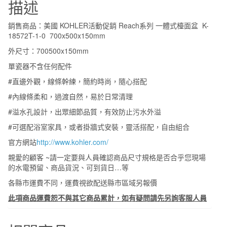
描述
活
動
銷售商品：美國 KOHLER活動促銷 Reach系列 一體式檯面盆 K-
促
18572T-1-0 700x500x150mm
銷
外尺寸：700500x150mm
Reach
單瓷器不含任何配件
系
#直邊外觀，線條幹練，簡約時尚，隨心搭配
列
一
#內線條柔和，過渡自然，易於日常清理
體
#溢水孔設計，出眾細節品質，有效防止污水外溢
式
#可選配浴室家具，或者掛牆式安裝，靈活搭配，自由組合
檯
官方網站
http://www.kohler.com/
面
親愛的顧客 ~請一定要與人員確認商品尺寸規格是否合乎您現場
盆
的水電預留、商品貨況、可到貨日…等
K-
各縣市運費不同，運費視欲配送縣市區域另報價
18572T-
1-
此項商品運費恕不與其它商品累計，如有疑問請先另詢客服人員
0
70x50x15cm