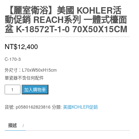
【麗室衛浴】美國 KOHLER活
動促銷 REACH系列 一體式檯面
盆 K-18572T-1-0 70X50X15CM
NT$
12,400
C-170-3
外尺寸：L70xW50xH15cm
單瓷器不含任何配件
【麗
加入購物車
室
衛
貨號:
p0580162823816
分類:
美國KOHLER促銷
浴】
美
描述
國
KOHLER