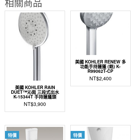
相關商品
數
量
美國 KOHLER RENEW 多
功能手持蓮蓬 (鉻) K-
R99062T-CP
NT$
2,400
美國 KOHLER RAIN
DUET™沁雨 三段式出水
K-15344T 手持蓮蓬頭
NT$
3,900
特價
特價