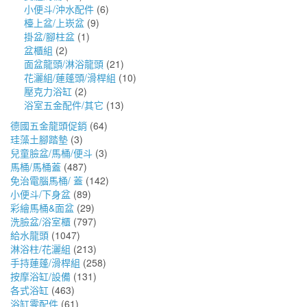
小便斗/沖水配件
(6)
檯上盆/上崁盆
(9)
掛盆/腳柱盆
(1)
盆櫃組
(2)
面盆龍頭/淋浴龍頭
(21)
花灑組/蓮蓬頭/滑桿組
(10)
壓克力浴缸
(2)
浴室五金配件/其它
(13)
德國五金龍頭促銷
(64)
珪藻土腳踏墊
(3)
兒童臉盆/馬桶/便斗
(3)
馬桶/馬桶蓋
(487)
免治電腦馬桶/ 蓋
(142)
小便斗/下身盆
(89)
彩繪馬桶&面盆
(29)
洗臉盆/浴室櫃
(797)
給水龍頭
(1047)
淋浴柱/花灑組
(213)
手持蓮蓬/滑桿組
(258)
按摩浴缸/設備
(131)
各式浴缸
(463)
浴缸零配件
(61)