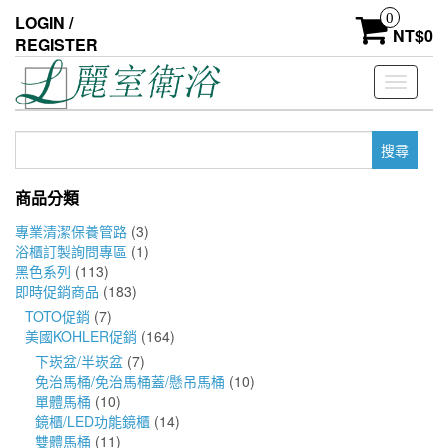
Skip
0
LOGIN /
to
NT$
0
REGISTER
the
content
Toggle
navigati
搜
尋
關
商品分類
鍵
字:
專業清潔保養管路
(3)
浴櫃訂製詢問專區
(1)
黑色系列
(113)
即時促銷商品
(183)
TOTO促銷
(7)
美國KOHLER促銷
(164)
下崁盆/半崁盆
(7)
免治馬桶/免治馬桶蓋/懸吊馬桶
(10)
單體馬桶
(10)
鏡櫃/LED功能鏡櫃
(14)
雙體馬桶
(11)