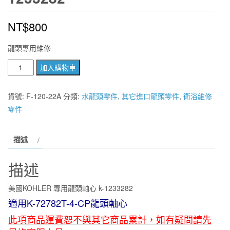
NT$
800
龍頭專用維修
美
加入購物車
國
KOHLER
貨號:
F-120-22A
分類:
水龍頭零件
,
其它進口龍頭零件
,
衛浴維修
專
零件
用
龍
描述
頭
軸
描述
心
k-
美國KOHLER 專用龍頭軸心 k-1233282
1233282
適用K-72782T-4-CP龍頭軸心
數
此項商品運費恕不與其它商品累計，如有疑問請先
量