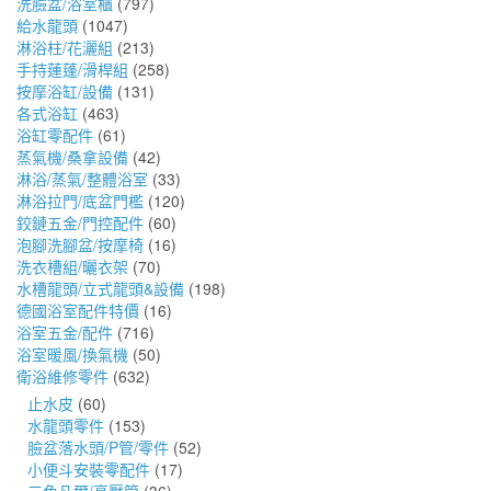
洗臉盆/浴室櫃
(797)
給水龍頭
(1047)
淋浴柱/花灑組
(213)
手持蓮蓬/滑桿組
(258)
按摩浴缸/設備
(131)
各式浴缸
(463)
浴缸零配件
(61)
蒸氣機/桑拿設備
(42)
淋浴/蒸氣/整體浴室
(33)
淋浴拉門/底盆門檻
(120)
鉸鏈五金/門控配件
(60)
泡腳洗腳盆/按摩椅
(16)
洗衣槽組/曬衣架
(70)
水槽龍頭/立式龍頭&設備
(198)
德國浴室配件特價
(16)
浴室五金/配件
(716)
浴室暖風/換氣機
(50)
衛浴維修零件
(632)
止水皮
(60)
水龍頭零件
(153)
臉盆落水頭/P管/零件
(52)
小便斗安裝零配件
(17)