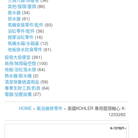
三角凡爾/高壓管
(36)
其他/接頭/塞頭
(86)
進水器
(34)
排水器
(61)
馬桶安裝零件/配件
(93)
浴缸零件/配件
(36)
按摩浴缸零件
(16)
馬桶水箱/水箱蓋
(12)
地板排水防臭零件
(61)
殺很大撿便宜
(261)
商用/無障礙空間
(100)
地板/浴缸落水頭
(64)
熱水器/飲水機
(2)
清潔保養過濾用品
(59)
專業生財工具/釣具
(64)
電器/加壓設備
(27)
HOME
»
衛浴維修零件
» 美國KOHLER 專用龍頭軸心 K-
1233282