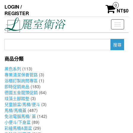
Skip
0
LOGIN /
to
NT$
0
REGISTER
the
content
Toggle
navigati
搜
尋
關
商品分類
鍵
字:
黑色系列
(113)
專業清潔保養管路
(3)
浴櫃訂製詢問專區
(1)
即時促銷商品
(183)
德國五金龍頭促銷
(64)
珪藻土腳踏墊
(3)
兒童臉盆/馬桶/便斗
(3)
馬桶/馬桶蓋
(487)
免治電腦馬桶/ 蓋
(142)
小便斗/下身盆
(89)
彩繪馬桶&面盆
(29)