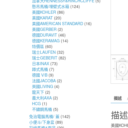
加拿大HENNESSY&HINCHCLIFFE
(5)
懸吊馬桶/埋壁式水箱
(124)
美國KOHLER
(86)
美國KARAT
(20)
美國AMERICAN STANDARD
(16)
美國GERBER
(2)
德國DURAVIT
(46)
德國KERAMAG
(14)
特價區
(60)
瑞士LAUFEN
(32)
瑞士GEBERIT
(82)
日本INAX
(73)
蹲式馬桶
(7)
德國 V/B
(9)
法國JACOBA
(2)
英國LIVING
(4)
龍天下
(2)
義大利AXA
(2)
描述
HCG
(1)
不鏽鋼馬桶
(5)
描述
免治電腦馬桶/ 蓋
(142)
小便斗/下身盆
(89)
美國KOHL
彩繪馬桶&面盆
(29)