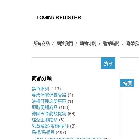
Skip
to
the
LOGIN / REGISTER
content
所有商品
關於我們
購物守則
營業時間
聯繫我
搜
尋
關
商品分類
鍵
特價
字:
黑色系列
(113)
專業清潔保養管路
(3)
浴櫃訂製詢問專區
(1)
即時促銷商品
(183)
德國五金龍頭促銷
(64)
珪藻土腳踏墊
(3)
兒童臉盆/馬桶/便斗
(3)
馬桶/馬桶蓋
(487)