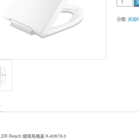
美
國
KOHLER
分類:
美國K
Reach
緩
降
馬
桶
蓋
K-
4087X-
0
數
量
ER Reach 緩降馬桶蓋 K-4087X-0