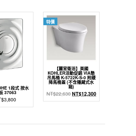
特價
【麗室衛浴】美國
KOHLER活動促銷 VIA懸
吊馬桶 K-5722K-S-0 附緩
降馬桶蓋 (不含隱藏式水
箱)
OHE 1段式 按水
 37063
原
目
NT$
22,630
NT$
12,300
T$
3,800
始
前
價
價
格：
格：
NT$22,630。
NT$12,300。