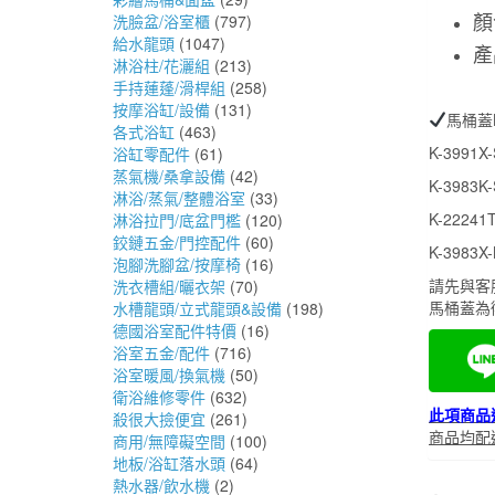
顏
洗臉盆/浴室櫃
(797)
給水龍頭
(1047)
產
淋浴柱/花灑組
(213)
手持蓮蓬/滑桿組
(258)
按摩浴缸/設備
(131)
馬桶蓋K
各式浴缸
(463)
K-3991
浴缸零配件
(61)
蒸氣機/桑拿設備
(42)
K-3983
淋浴/蒸氣/整體浴室
(33)
K-2224
淋浴拉門/底盆門檻
(120)
鉸鏈五金/門控配件
(60)
K-3983
泡腳洗腳盆/按摩椅
(16)
請先與客
洗衣槽組/曬衣架
(70)
馬桶蓋為
水槽龍頭/立式龍頭&設備
(198)
德國浴室配件特價
(16)
浴室五金/配件
(716)
浴室暖風/換氣機
(50)
衛浴維修零件
(632)
此項商品
殺很大撿便宜
(261)
商品均配
商用/無障礙空間
(100)
地板/浴缸落水頭
(64)
熱水器/飲水機
(2)