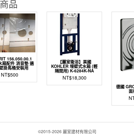
商品
IT 156.050.00.1
【麗室衛浴】美國
水箱配件 消音墊 適
KOHLER 埋壁式水箱 (輕
壁掛馬桶安裝用
隔間用) K-6284K-NA
NT$
500
NT$
18,300
德國 GR
面板
N
©2015-2026 麗室建材有限公司