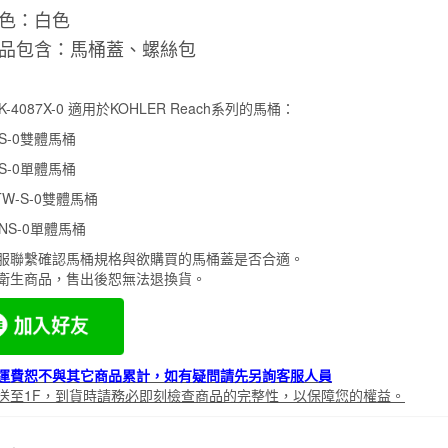
色：白色
品包含：馬桶蓋、螺絲包
-4087X-0 適用於KOHLER Reach系列的馬桶：
X-S-0雙體馬桶
K-S-0單體馬桶
1TW-S-0雙體馬桶
X-NS-0單體馬桶
服聯繫確認馬桶規格與欲購買的馬桶蓋是否合適。
衛生商品，售出後恕無法退換貨。
運費恕不與其它商品累計，如有疑問請先另詢客服人員
送至1F，到貨時請務必即刻檢查商品的完整性，以保障您的權益。