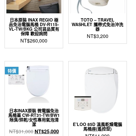
日本原裝 INAX REGIO 極
TOTO – TRAVEL
品免治電腦馬桶 DV-R115-
WASHLET 攜帶式免治沖洗
VL-TW/BKG 公司貨品質有
器
保障 歡迎詢問
NT$
3,200
NT$
260,000
特價
日本INAX原裝 微電腦免治
馬桶蓋 CW-RT31-TW/BW1
除臭/烘乾/女性專用氣泡清
潔
E’LOO 85D 溫風乾燥電腦
馬桶座(遙控型)
原
目
NT$
31,000
NT$
25,000
NT$
11,990