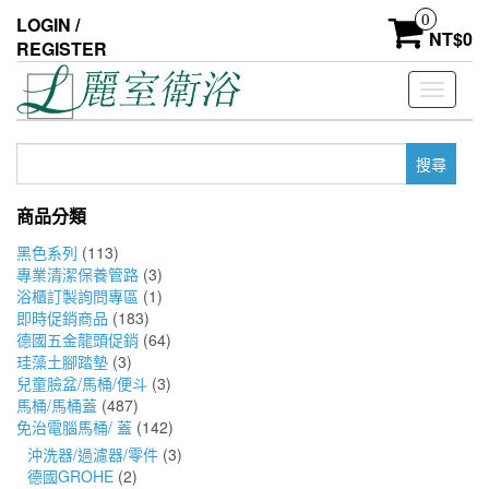
Skip
0
LOGIN /
to
NT$
0
REGISTER
the
content
Toggle
navigati
搜
尋
關
商品分類
鍵
字:
黑色系列
(113)
專業清潔保養管路
(3)
浴櫃訂製詢問專區
(1)
即時促銷商品
(183)
德國五金龍頭促銷
(64)
珪藻土腳踏墊
(3)
兒童臉盆/馬桶/便斗
(3)
馬桶/馬桶蓋
(487)
免治電腦馬桶/ 蓋
(142)
沖洗器/過濾器/零件
(3)
德國GROHE
(2)