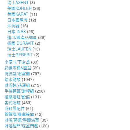
瑞士AXENT
(3)
美國KOHLER
(26)
美國KARAT
(11)
日本國際牌
(12)
沖洗器
(16)
日本 INAX
(26)
進口/國產品牌區
(29)
德國 DURAVIT
(2)
瑞士LAUFEN
(13)
瑞士GEBERIT
(2)
小便斗/下身盆
(89)
彩繪馬桶&面盆
(29)
洗臉盆/浴室櫃
(797)
給水龍頭
(1047)
淋浴柱/花灑組
(213)
手持蓮蓬/滑桿組
(258)
按摩浴缸/設備
(131)
各式浴缸
(463)
浴缸零配件
(61)
蒸氣機/桑拿設備
(42)
淋浴/蒸氣/整體浴室
(33)
淋浴拉門/底盆門檻
(120)