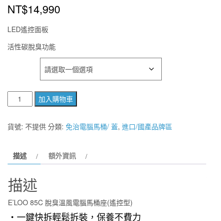
NT$
14,990
LED遙控面板
活性碳脫臭功能
款式
E’LOO
加入購物車
85C
脫
貨號:
不提供
分類:
免治電腦馬桶/ 蓋
,
進口/國產品牌區
臭
溫
描述
額外資訊
風
電
描述
腦
馬
E’LOO 85C 脫臭溫風電腦馬桶座(遙控型)
桶
・一鍵快拆輕鬆拆裝，保養不費力
座