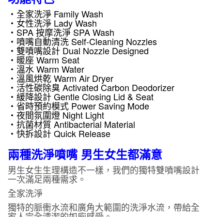
・全家洗淨 Family Wash
・女性洗淨 Lady Wash
・SPA 按摩洗淨 SPA Wash
・噴嘴自動清洗 Self-Cleaning Nozzles
・雙噴嘴設計 Dual Nozzle Designed
・暖座 Warm Seat
・溫水 Warm Water
・溫風烘乾 Warm Air Dryer
・活性碳除臭 Activated Carbon Deodorizer
・緩降設計 Gentle Closing Lid & Seat
・省時預約模式 Power Saving Mode
・夜間氛圍燈 Night Light
・抗菌材質 Antibacterial Material
・快拆設計 Quick Release
兩種洗淨噴嘴 男生女生都滿意
男生女生生理構造不一樣，我們的獨特雙噴嘴設計
一次滿足兩種需求。
全家洗淨
獨特的脈衝水流和廣角大範圍的洗淨水流，帶給全
家人完全清潔的如廁感受。