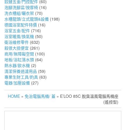
鉸鏈五金/門控配件
(60)
泡腳洗腳盆/按摩椅
(16)
洗衣槽組/曬衣架
(70)
水槽龍頭/立式龍頭&設備
(198)
德國浴室配件特價
(16)
浴室五金/配件
(716)
浴室暖風/換氣機
(50)
衛浴維修零件
(632)
殺很大撿便宜
(261)
商用/無障礙空間
(100)
地板/浴缸落水頭
(64)
熱水器/飲水機
(2)
清潔保養過濾用品
(59)
專業生財工具/釣具
(63)
電器/加壓設備
(27)
HOME
»
免治電腦馬桶/ 蓋
» E’LOO 85C 脫臭溫風電腦馬桶座
(遙控型)