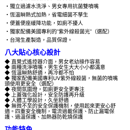
・獨立過濾水洗淨、男女專用抗菌雙噴嘴
(遙
・恆溫瞬熱式加熱，省電細菌不孳生
控
型)
・便蓋便座緩降功能，如廁不擾人
數
・獨家配備美國專利的”紫外線殺菌光”（選配）
量
・台灣生產製造，品質保證。
八大貼心核心設計
◆ 直覺式遙控器介面，男女老幼操作容易
◆ 兩種洗淨噴嘴，男生女生大大小小都滿意
◆ 恆溫瞬熱舒適，再冷都不怕
◆ 獨家配備美國專利UV紫外線殺菌，無菌的噴嘴
頭使用更安全（選配）
◆ 夜間氛圍燈，如廁更安全更專注
◆ 上蓋強化設計，安全防護再升級
◆ 人體工學設計，久坐舒適
◆ 無微不至的安全保護機制，使用起來更安心舒
適。四重安全機制，電流過載保護、防止漏電保
護、過溫保護、加熱器防乾燒保護
功能特色