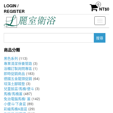
Skip
0
LOGIN /
to
NT$
0
REGISTER
the
content
Toggle
navigati
搜
尋
關
商品分類
鍵
字:
黑色系列
(113)
專業清潔保養管路
(3)
浴櫃訂製詢問專區
(1)
即時促銷商品
(183)
德國五金龍頭促銷
(64)
珪藻土腳踏墊
(3)
兒童臉盆/馬桶/便斗
(3)
馬桶/馬桶蓋
(487)
免治電腦馬桶/ 蓋
(142)
小便斗/下身盆
(89)
彩繪馬桶&面盆
(29)