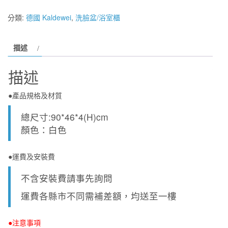
格：
格：
上
分類:
德國 Kaldewei
,
洗臉盆/浴室櫃
NT$30,400。
NT$18,200。
嵌
式
描述
檯
面
描述
盆
(含
●產品規格及材質
抗
汙)
總尺寸:90*46*4(H)cm
90*46*4
顏色：白色
數
量
●運費及安裝費
不含安裝費請事先詢問
運費各縣市不同需補差額，均送至一樓
●注意事項