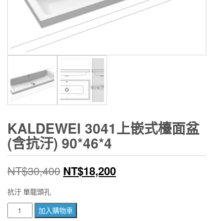
KALDEWEI 3041上嵌式檯面盆
(含抗汙) 90*46*4
原
目
NT$
30,400
NT$
18,200
始
前
抗汙 單龍頭孔
價
價
KALDEWEI
加入購物車
3041