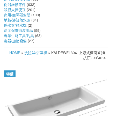
衛浴維修零件
(632)
殺很大撿便宜
(261)
商用/無障礙空間
(100)
地板/浴缸落水頭
(64)
熱水器/飲水機
(2)
清潔保養過濾用品
(59)
專業生財工具/釣具
(63)
電器/加壓設備
(27)
HOME
»
洗臉盆/浴室櫃
» KALDEWEI 3041上嵌式檯面盆(含
抗汙) 90*46*4
特價