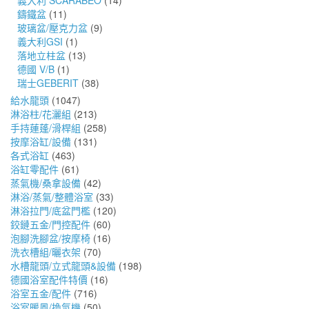
義大利 SCARABEO
(14)
鑄鐵盆
(11)
玻璃盆/壓克力盆
(9)
義大利GSI
(1)
落地立柱盆
(13)
德國 V/B
(1)
瑞士GEBERIT
(38)
給水龍頭
(1047)
淋浴柱/花灑組
(213)
手持蓮蓬/滑桿組
(258)
按摩浴缸/設備
(131)
各式浴缸
(463)
浴缸零配件
(61)
蒸氣機/桑拿設備
(42)
淋浴/蒸氣/整體浴室
(33)
淋浴拉門/底盆門檻
(120)
鉸鏈五金/門控配件
(60)
泡腳洗腳盆/按摩椅
(16)
洗衣槽組/曬衣架
(70)
水槽龍頭/立式龍頭&設備
(198)
德國浴室配件特價
(16)
浴室五金/配件
(716)
浴室暖風/換氣機
(50)