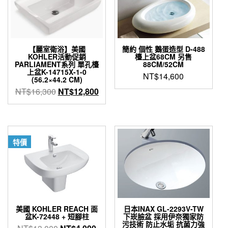
【麗室衛浴】美國
簡約 個性 鵝蛋造型 D-488
KOHLER活動促銷
檯上盆68CM 另售
PARLIAMENT系列 單孔檯
88CM/52CM
上盆K-14715X-1-0
NT$
14,600
(56.2×44.2 CM)
原
目
NT$
16,300
NT$
12,800
始
前
價
價
格：
格：
NT$16,300。
NT$12,800。
特價
美國 KOHLER REACH 面
日本INAX GL-2293V-TW
盆K-72448 + 短腳柱
下崁臉盆 採用伊奈獨家防
污技術 防止水垢 抗菌力強
原
目