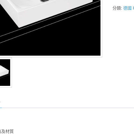
衛
分類:
德國 K
浴】
KALDEWE
3042
上
嵌
式
檯
面
盆
數
量
格及材質