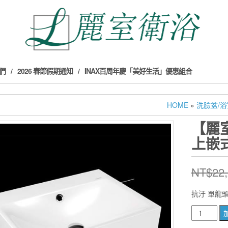
們
2026 春節假期通知
INAX百周年慶「美好生活」優惠組合
HOME
»
洗臉盆/
【麗室
上嵌
NT$
22
抗汙 單龍
【麗
室