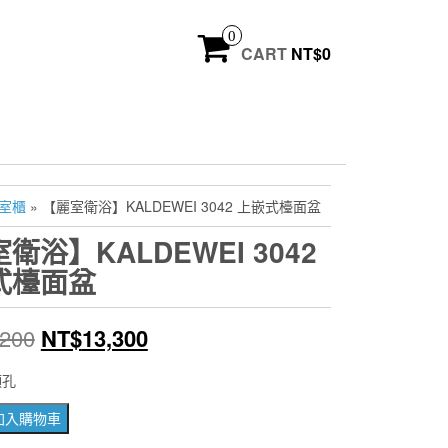
0
CART
NT$
0
浴室櫃
» 【麗室衛浴】KALDEWEI 3042 上嵌式檯面盆
衛浴】KALDEWEI 3042
式檯面盆
原
目
,200
NT$
13,300
始
前
頭孔
價
價
加入購物車