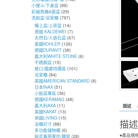
小便斗/下身盆
(89)
彩繪馬桶&面盆
(29)
洗臉盆/浴室櫃
(797)
檯上盆/上崁盆
(14)
德國 KALDEWEI
(7)
天然石/人造石盆
(67)
美國KOHLER
(126)
德國DURAVIT
(38)
義大利WHITE STONE
(6)
不銹鋼盆
(15)
進口/國產特價區
(101)
浴室櫃
(84)
美國AMERICAN STANDARD
(8)
日本INAX
(51)
小臉盆專區
(36)
德國KERAMAG
(48)
義大利AXA
(11)
描述
美國KARAT
(13)
英國LIVING
(15)
描述
浴櫃尺寸
(88)
多功能儲物櫃
(6)
●產品規
臉盆專用零件/鐵架
(28)