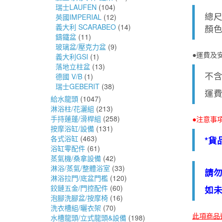
瑞士LAUFEN
(104)
總尺寸
英國IMPERIAL
(12)
義大利 SCARABEO
(14)
顏
鑄鐵盆
(11)
玻璃盆/壓克力盆
(9)
●運費及
義大利GSI
(1)
落地立柱盆
(13)
不
德國 V/B
(1)
瑞士GEBERIT
(38)
運
給水龍頭
(1047)
淋浴柱/花灑組
(213)
手持蓮蓬/滑桿組
(258)
●注意事
按摩浴缸/設備
(131)
各式浴缸
(463)
*貨
浴缸零配件
(61)
蒸氣機/桑拿設備
(42)
淋浴/蒸氣/整體浴室
(33)
請
淋浴拉門/底盆門檻
(120)
鉸鏈五金/門控配件
(60)
如未
泡腳洗腳盆/按摩椅
(16)
洗衣槽組/曬衣架
(70)
此項商品
水槽龍頭/立式龍頭&設備
(198)