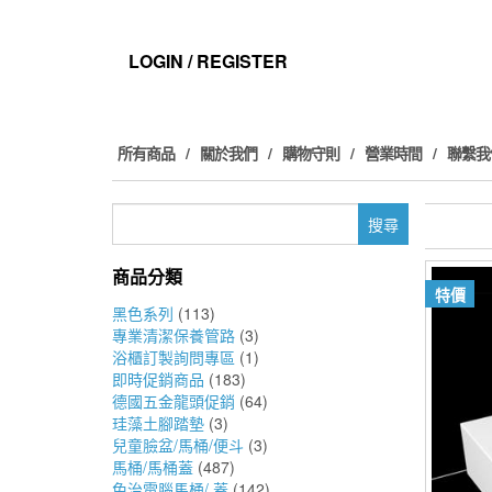
Skip
to
the
LOGIN / REGISTER
content
所有商品
關於我們
購物守則
營業時間
聯繫我
搜
尋
關
商品分類
鍵
特價
字:
黑色系列
(113)
專業清潔保養管路
(3)
浴櫃訂製詢問專區
(1)
即時促銷商品
(183)
德國五金龍頭促銷
(64)
珪藻土腳踏墊
(3)
兒童臉盆/馬桶/便斗
(3)
馬桶/馬桶蓋
(487)
免治電腦馬桶/ 蓋
(142)