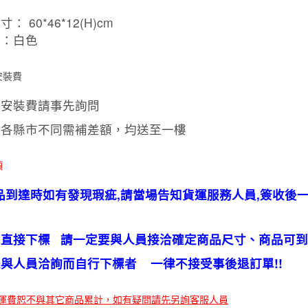
： 60*46*12(H)cm
色：白色
安裝費
含安裝費請事先詢問
費各縣市不同需補差額，均送至一樓
項
品到達時如有發現瑕疵,請當場告知貨運服務人員,簽收後
勿直接下標 請一定要與人員接洽確定商品尺寸、商品可
與人員洽詢而自行下標者 一律不接受事後退訂單!!
運費恕不與其它商品累計，如有疑問請先另詢客服人員