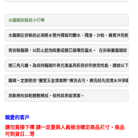
水
龍
頭
水龍頭安裝前小叮嚀
數
量
水龍頭在安裝前必須將水管內殘留的髒水、殘渣、沙粒、雜質沖洗乾淨後
再安裝龍頭，以防止起泡阻塞或閥芯損壞而漏水。 在拆裝舊龍頭前，請
閉三角凡爾。為保持龍頭外表光潔晶亮和良好的使用性能，請按以下方法
龍頭。定期使用"麗室五金清潔劑"擦洗去污，擦洗前先用清水沖淨龍頭表
用軟棉布抹乾輕輕擦拭，保持其表面清潔。
親愛的客戶
請勿直接下標 請一定要與人員接洽確定商品尺寸、商品
可到貨日…等