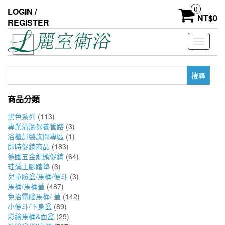
Skip
0
LOGIN /
to
NT$
0
REGISTER
the
content
Toggle
navigati
搜
尋
關
商品分類
鍵
字:
黑色系列
(113)
專業清潔保養管路
(3)
浴櫃訂製詢問專區
(1)
即時促銷商品
(183)
德國五金龍頭促銷
(64)
珪藻土腳踏墊
(3)
兒童臉盆/馬桶/便斗
(3)
馬桶/馬桶蓋
(487)
免治電腦馬桶/ 蓋
(142)
小便斗/下身盆
(89)
彩繪馬桶&面盆
(29)