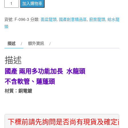
【麗
加入購物車
室
衛
貨號:
F-096-3
分類:
面盆龍頭
,
國產創意精品區
,
廚房龍頭
,
給水龍
浴】
頭
國
產
描述
額外資訊
4
分
描述
F-
096-
國產 兩用多功能加長 水龍頭
3
不含軟管、蓮蓬頭
兩
用
材質：銅電鍍
多
功
能
加
下標前請先詢問是否尚有現貨及確定商
長