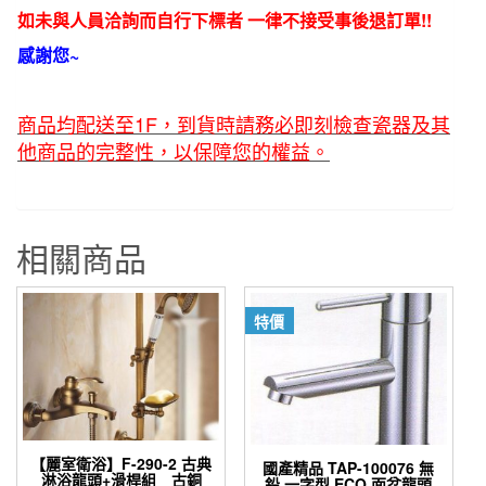
如未與人員洽詢而自行下標者 一律不接受事後退訂單!!
感謝您~
商品均配送至1F，到貨時請務必即刻檢查瓷器及其
他商品的完整性，以保障您的權益。
相關商品
特價
【麗室衛浴】F-290-2 古典
國產精品 TAP-100076 無
淋浴龍頭+滑桿組 古銅
鉛 一字型 ECO 面盆龍頭