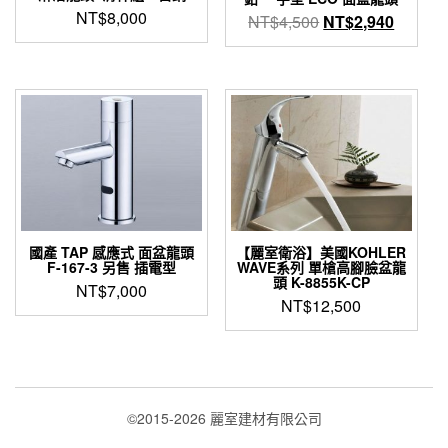
NT$
8,000
原
目
NT$
4,500
NT$
2,940
始
前
價
價
格：
格：
NT$4,500。
NT$2,
國產 TAP 感應式 面盆龍頭
【麗室衛浴】美國KOHLER
F-167-3 另售 插電型
WAVE系列 單槍高腳臉盆龍
頭 K-8855K-CP
NT$
7,000
NT$
12,500
©2015-2026 麗室建材有限公司