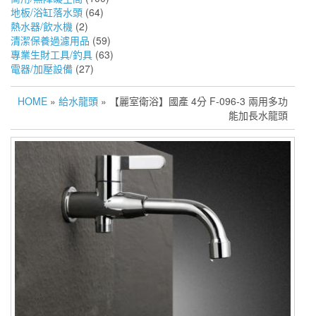
地板/浴缸落水頭
(64)
熱水器/飲水機
(2)
清潔保養過濾用品
(59)
專業生財工具/釣具
(63)
電器/加壓設備
(27)
HOME
»
給水龍頭
» 【麗室衛浴】國產 4分 F-096-3 兩用多功
能加長水龍頭