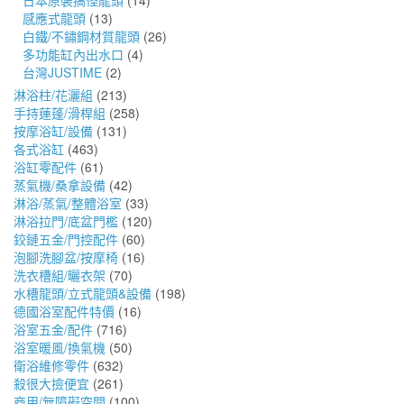
日本原裝搞怪龍頭
(14)
感應式龍頭
(13)
白鐵/不鏽鋼材質龍頭
(26)
多功能缸內出水口
(4)
台灣JUSTIME
(2)
淋浴柱/花灑組
(213)
手持蓮蓬/滑桿組
(258)
按摩浴缸/設備
(131)
各式浴缸
(463)
浴缸零配件
(61)
蒸氣機/桑拿設備
(42)
淋浴/蒸氣/整體浴室
(33)
淋浴拉門/底盆門檻
(120)
鉸鏈五金/門控配件
(60)
泡腳洗腳盆/按摩椅
(16)
洗衣槽組/曬衣架
(70)
水槽龍頭/立式龍頭&設備
(198)
德國浴室配件特價
(16)
浴室五金/配件
(716)
浴室暖風/換氣機
(50)
衛浴維修零件
(632)
殺很大撿便宜
(261)
商用/無障礙空間
(100)