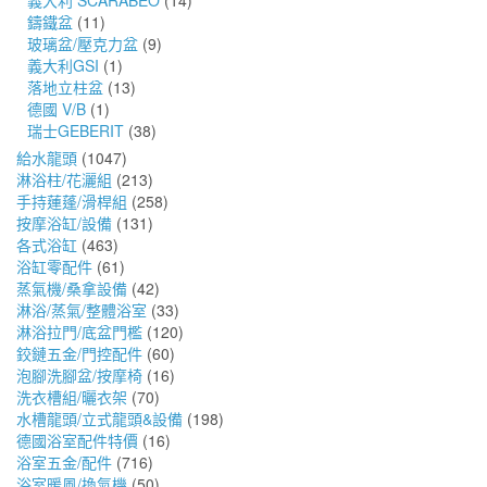
義大利 SCARABEO
(14)
鑄鐵盆
(11)
玻璃盆/壓克力盆
(9)
義大利GSI
(1)
落地立柱盆
(13)
德國 V/B
(1)
瑞士GEBERIT
(38)
給水龍頭
(1047)
淋浴柱/花灑組
(213)
手持蓮蓬/滑桿組
(258)
按摩浴缸/設備
(131)
各式浴缸
(463)
浴缸零配件
(61)
蒸氣機/桑拿設備
(42)
淋浴/蒸氣/整體浴室
(33)
淋浴拉門/底盆門檻
(120)
鉸鏈五金/門控配件
(60)
泡腳洗腳盆/按摩椅
(16)
洗衣槽組/曬衣架
(70)
水槽龍頭/立式龍頭&設備
(198)
德國浴室配件特價
(16)
浴室五金/配件
(716)
浴室暖風/換氣機
(50)