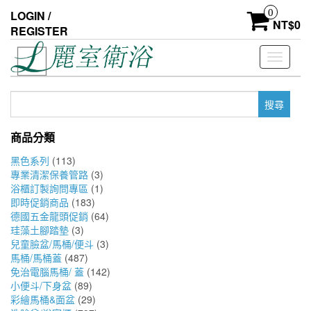
Skip
0
LOGIN /
to
NT$
0
REGISTER
the
content
Toggle
navigati
搜
尋
關
商品分類
鍵
字:
黑色系列
(113)
專業清潔保養管路
(3)
浴櫃訂製詢問專區
(1)
即時促銷商品
(183)
德國五金龍頭促銷
(64)
珪藻土腳踏墊
(3)
兒童臉盆/馬桶/便斗
(3)
馬桶/馬桶蓋
(487)
免治電腦馬桶/ 蓋
(142)
小便斗/下身盆
(89)
彩繪馬桶&面盆
(29)