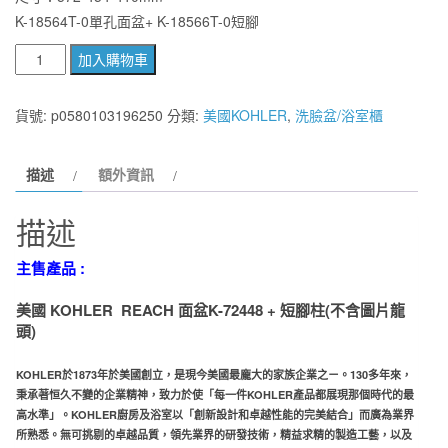
K-18564T-0單孔面盆+ K-18566T-0短腳
格：
格：
美
加入購物車
NT$13,000。
NT$4,000。
國
KOHLER
貨號:
p0580103196250
分類:
美國KOHLER
,
洗臉盆/浴室櫃
REACH
面
描述
額外資訊
盆
K-
描述
72448
+
主售產品 :
短
腳
美國 KOHLER REACH 面盆K-72448 + 短腳柱
(不含圖片龍
柱
頭)
數
KOHLER於1873年於美國創立，是現今美國最龐大的家族企業
之ㄧ。130多年來，
量
秉承著恒久不變的企業精神，致力於使「每
一件KOHLER產品都展現那個時代的最
高水準」。KOHLER廚
房及浴室以「創新設計和卓越性能的完美結合」而廣為業界
所
熟悉。無可挑剔的卓越品質，領先業界的研發技術，精益求精
的製造工藝，以及