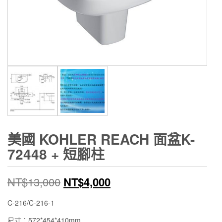
美國 KOHLER REACH 面盆K-
72448 + 短腳柱
原
目
NT$
13,000
NT$
4,000
始
前
C-216/C-216-1
價
價
尺寸：572*454*410mm