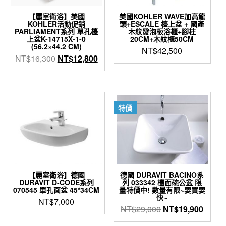
【麗室衛浴】美國
美國KOHLER WAVE加高龍
KOHLER活動促銷
頭+ESCALE 檯上盆 + 國產
PARLIAMENT系列 單孔檯
木紋發泡板浴櫃+腳柱
上盆K-14715X-1-0
20CM+木紋櫃50CM
(56.2×44.2 CM)
NT$
42,500
原
目
NT$
16,300
NT$
12,800
始
前
價
價
格：
格：
NT$16,300。
NT$12,800。
特價
【麗室衛浴】德國
德國 DURAVIT BACINO系
DURAVIT D-CODE系列
列 033342 檯面碗公盆 限
070545 單孔面盆 45*34CM
量特價中! 數量有限~要買要
快~
NT$
7,000
原
目
NT$
29,000
NT$
19,900
始
前