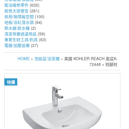
衛浴維修零件
(632)
殺很大撿便宜
(261)
商用/無障礙空間
(100)
地板/浴缸落水頭
(64)
熱水器/飲水機
(2)
清潔保養過濾用品
(59)
專業生財工具/釣具
(63)
電器/加壓設備
(27)
HOME
»
洗臉盆/浴室櫃
» 美國 KOHLER REACH 面盆K-
72448 + 短腳柱
特價