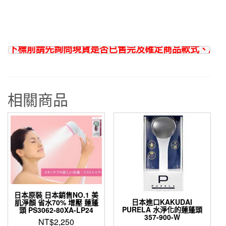
下標前請先詢問現貨是否已售完及確定商品款式、尺寸
相關商品
日本原裝 日本銷售NO.1 美
日本進口KAKUDAI
肌淨顏 省水70% 增壓 蓮蓬
PURELA 水淨化的蓮蓬頭
頭 PS3062-80XA-LP24
357-900-W
NT$
2,250