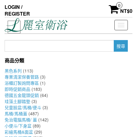
Skip
0
LOGIN /
to
NT$
0
REGISTER
the
content
Toggle
navigati
搜
尋
關
商品分類
鍵
字:
黑色系列
(113)
專業清潔保養管路
(3)
浴櫃訂製詢問專區
(1)
即時促銷商品
(183)
德國五金龍頭促銷
(64)
珪藻土腳踏墊
(3)
兒童臉盆/馬桶/便斗
(3)
馬桶/馬桶蓋
(487)
免治電腦馬桶/ 蓋
(142)
小便斗/下身盆
(89)
彩繪馬桶&面盆
(29)