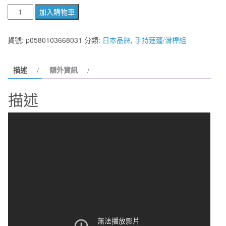
日
加入購物車
本
原
貨號:
p0580103668031
分類:
日本品牌
,
手持蓮蓬/滑桿組
裝
MOVE
描述
額外資訊
360°
角
描述
度
自
由
調
節
省
水
45%
增
壓
蓮