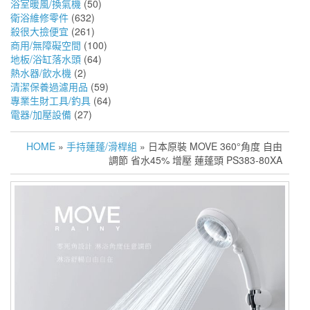
浴室暖風/換氣機
(50)
衛浴維修零件
(632)
殺很大撿便宜
(261)
商用/無障礙空間
(100)
地板/浴缸落水頭
(64)
熱水器/飲水機
(2)
清潔保養過濾用品
(59)
專業生財工具/釣具
(64)
電器/加壓設備
(27)
HOME
»
手持蓮蓬/滑桿組
» 日本原裝 MOVE 360°角度 自由
調節 省水45% 增壓 蓮蓬頭 PS383-80XA