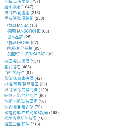
洗臉盆/浴室櫃
(797)
給水龍頭
(1047)
淋浴柱/花灑組
(213)
手持蓮蓬/滑桿組
(258)
德國HANSA
(15)
德國HANSGROHE
(63)
日本品牌
(25)
德國GROHE
(57)
國產/其他品牌
(63)
美國KOHLER/KARAT
(39)
按摩浴缸/設備
(131)
各式浴缸
(463)
浴缸零配件
(61)
蒸氣機/桑拿設備
(42)
淋浴/蒸氣/整體浴室
(33)
淋浴拉門/底盆門檻
(120)
鉸鏈五金/門控配件
(60)
泡腳洗腳盆/按摩椅
(16)
洗衣槽組/曬衣架
(70)
水槽龍頭/立式龍頭&設備
(198)
德國浴室配件特價
(16)
浴室五金/配件
(716)