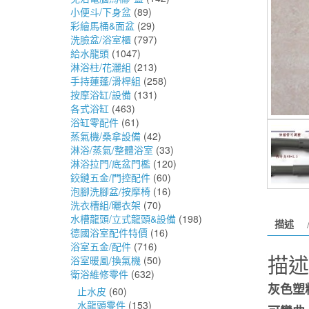
小便斗/下身盆
(89)
彩繪馬桶&面盆
(29)
洗臉盆/浴室櫃
(797)
給水龍頭
(1047)
淋浴柱/花灑組
(213)
手持蓮蓬/滑桿組
(258)
按摩浴缸/設備
(131)
各式浴缸
(463)
浴缸零配件
(61)
蒸氣機/桑拿設備
(42)
淋浴/蒸氣/整體浴室
(33)
淋浴拉門/底盆門檻
(120)
鉸鏈五金/門控配件
(60)
泡腳洗腳盆/按摩椅
(16)
洗衣槽組/曬衣架
(70)
水槽龍頭/立式龍頭&設備
(198)
描述
德國浴室配件特價
(16)
浴室五金/配件
(716)
描述
浴室暖風/換氣機
(50)
衛浴維修零件
(632)
灰色塑
止水皮
(60)
水龍頭零件
(153)