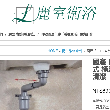
們
2026 春節假期通知
INAX百周年慶「美好生活」優惠組合
HOME
»
衛浴維修零件
» 國產 F-01
國產 
式 
清潔
NT$
89
靠牆式面盆
主要是省空