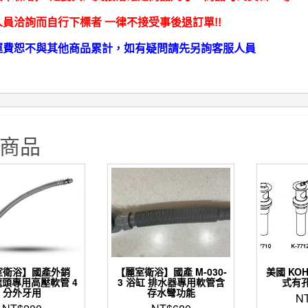
員洽詢而自行下標者 一律不接受事後退訂單!!
運費恕不與其他商品累計，如有疑問請先另詢客服人員
商品
室衛浴】國產外銷
【麗室衛浴】國產 M-030-
美國 KOH
龍頭專用高壓軟管 4
3 浴缸 排水器專用軟管含
式有
分外牙用
存水彎功能
N