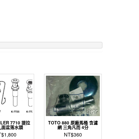
LER 7710 提拉
TOTO 880 原廠馬桶 含濾
孔面盆落水頭
網 三角凡而 4分
T$
1,800
NT$
360