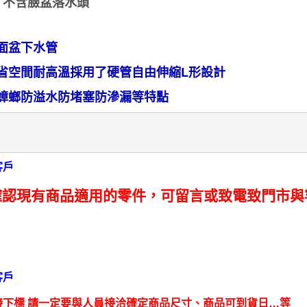
 不含臉盆落水頭
水
頭
面盆下水管
防
止
省空間耐高溫採用了硬管自由伸縮L形設計
臭
蟑螂防溢水防堵塞防滲漏等特點
氣
上
來
易
客戶
清
潔
確認現有商品適用的零件，可留言或致電致門市與
數
量
客戶
接下標 請一定要與人員接洽確定商品尺寸、商品可到貨日…等