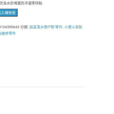
防溢水防堵塞防滲漏等特點
加入購物車
0104395643
分類:
臉盆落水頭/P管/零件
,
小便斗安裝
浴維修零件