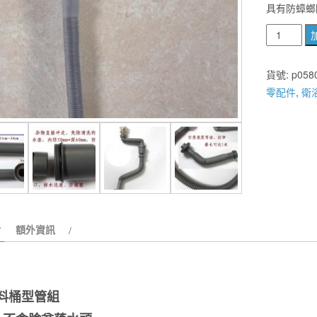
具有防蟑螂
國
產
F-
貨號:
p058
016-
零配件
,
衛
4
外
銷
灰
色
塑
料
靠
額外資訊
牆
式
桶
料桶型管組
型
落