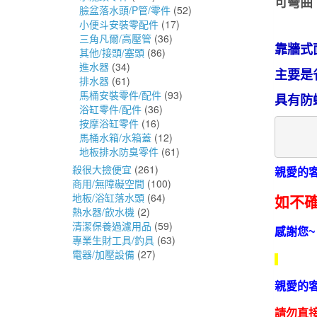
可彎曲
臉盆落水頭/P管/零件
(52)
小便斗安裝零配件
(17)
三角凡爾/高壓管
(36)
靠牆式
其他/接頭/塞頭
(86)
進水器
(34)
主要是
排水器
(61)
馬桶安裝零件/配件
(93)
具有防
浴缸零件/配件
(36)
按摩浴缸零件
(16)
馬桶水箱/水箱蓋
(12)
地板排水防臭零件
(61)
殺很大撿便宜
(261)
親愛的
商用/無障礙空間
(100)
地板/浴缸落水頭
(64)
如不
熱水器/飲水機
(2)
清潔保養過濾用品
(59)
感謝您~
專業生財工具/釣具
(63)
電器/加壓設備
(27)
親愛的
請勿直