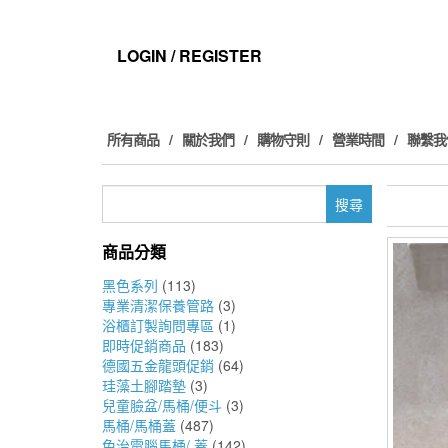
Skip
to
the
LOGIN / REGISTER
content
所有商品
關於我們
購物守則
營業時間
聯繫我
搜
尋
關
商品分類
鍵
字:
黑色系列
(113)
專業清潔保養管路
(3)
浴櫃訂製詢問專區
(1)
即時促銷商品
(183)
德國五金龍頭促銷
(64)
珪藻土腳踏墊
(3)
兒童臉盆/馬桶/便斗
(3)
馬桶/馬桶蓋
(487)
免治電腦馬桶/ 蓋
(142)