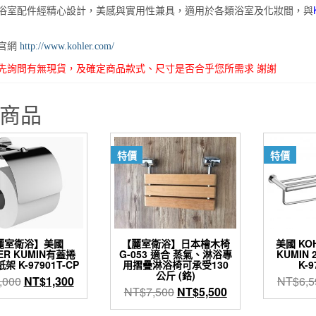
浴室配件經精心設計，美感與實用性兼具，適用於各類浴室及化妝間，與
官網
http://www.kohler.com/
先詢問有無現貨，及確定商品款式、尺寸是否合乎您所需求 謝謝
商品
特價
特價
麗室衛浴】美國
【麗室衛浴】日本檜木椅
美國 KO
ER KUMIN有蓋捲
G-053 適合 蒸氣、淋浴專
KUMIN
 K-97901T-CP
用摺疊淋浴椅可承受130
K-9
公斤 (鉻)
原
目
,000
NT$
1,300
NT$
6,5
原
目
NT$
7,500
NT$
5,500
始
前
始
前
價
價