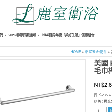
們
2026 春節假期通知
INAX百周年慶「美好生活」優惠組合
HOME
»
浴室五金/配件
» 
美國 K
毛巾桿 
NT$
2,
同 K-23567
顏色 :
拋光
美