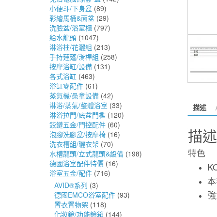
小便斗/下身盆
(89)
彩繪馬桶&面盆
(29)
洗臉盆/浴室櫃
(797)
給水龍頭
(1047)
淋浴柱/花灑組
(213)
手持蓮蓬/滑桿組
(258)
按摩浴缸/設備
(131)
各式浴缸
(463)
浴缸零配件
(61)
蒸氣機/桑拿設備
(42)
淋浴/蒸氣/整體浴室
(33)
描述
淋浴拉門/底盆門檻
(120)
鉸鏈五金/門控配件
(60)
描述
泡腳洗腳盆/按摩椅
(16)
洗衣槽組/曬衣架
(70)
特色
水槽龍頭/立式龍頭&設備
(198)
德國浴室配件特價
(16)
K
浴室五金/配件
(716)
本
AVID®系列
(3)
強
德國EMCO浴室配件
(93)
置衣置物架
(118)
化妝鏡/功能鏡箱
(144)