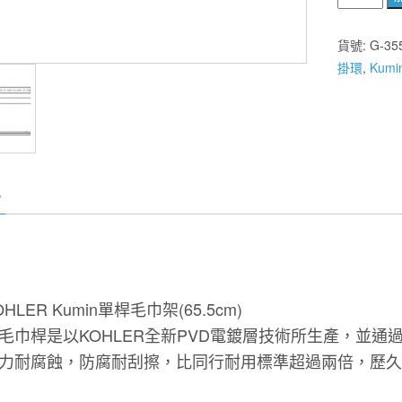
國
KOHLER
貨號:
G-35
Kumin
掛環
,
Kum
24"
單
桿
毛
巾
桿
K-
97882T-
CP
數
量
OHLER Kumin單桿毛巾架(65.5cm)
毛巾桿是以KOHLER全新PVD電鍍層技術所生產，並
力耐腐蝕，防腐耐刮擦，比同行耐用標準超過兩倍，歷久