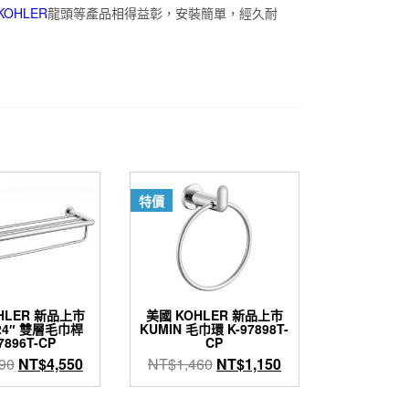
KOHLER
龍頭等產品相得益彰，安裝簡單，經久耐
特價
HLER 新品上市
美國 KOHLER 新品上市
 24″ 雙層毛巾桿
KUMIN 毛巾環 K-97898T-
7896T-CP
CP
原
目
原
目
90
NT$
4,550
NT$
1,460
NT$
1,150
始
前
始
前
價
價
價
價