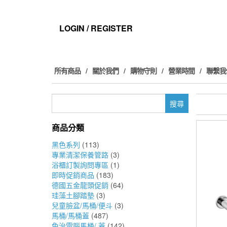
Skip
to
the
LOGIN / REGISTER
content
所有商品
關於我們
購物守則
營業時間
聯繫我
搜
尋
關
商品分類
鍵
字:
黑色系列
(113)
專業清潔保養管路
(3)
浴櫃訂製詢問專區
(1)
即時促銷商品
(183)
德國五金龍頭促銷
(64)
珪藻土腳踏墊
(3)
兒童臉盆/馬桶/便斗
(3)
馬桶/馬桶蓋
(487)
免治電腦馬桶/ 蓋
(142)