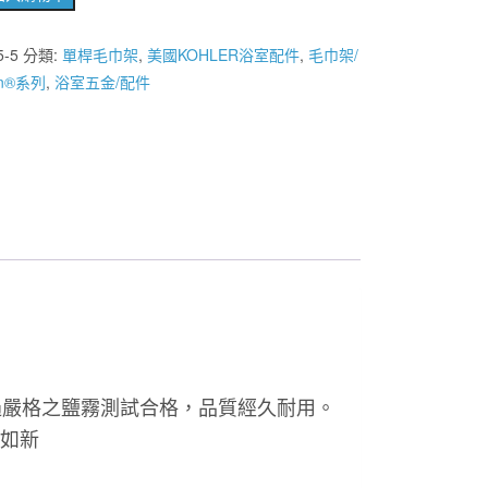
5-5
分類:
單桿毛巾架
,
美國KOHLER浴室配件
,
毛巾架/
in®系列
,
浴室五金/配件
通過嚴格之鹽霧測試合格，品質經久耐用。
如新