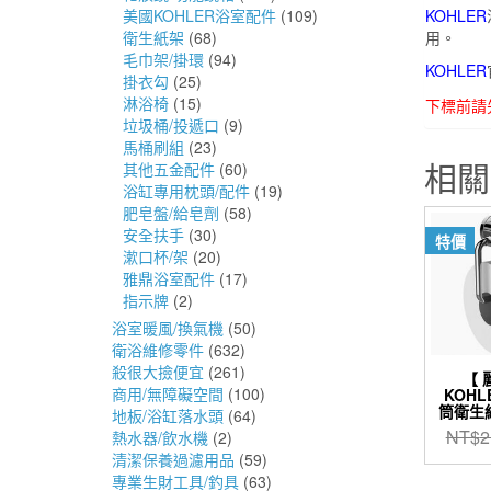
美國KOHLER浴室配件
(109)
KOHLER
衛生紙架
(68)
用。
毛巾架/掛環
(94)
KOHLER
掛衣勾
(25)
淋浴椅
(15)
下標前請
垃圾桶/投遞口
(9)
馬桶刷組
(23)
相關
其他五金配件
(60)
浴缸專用枕頭/配件
(19)
肥皂盤/給皂劑
(58)
安全扶手
(30)
特價
漱口杯/架
(20)
雅鼎浴室配件
(17)
指示牌
(2)
浴室暖風/換氣機
(50)
衛浴維修零件
(632)
殺很大撿便宜
(261)
【 
商用/無障礙空間
(100)
KOHL
筒衛生紙架
地板/浴缸落水頭
(64)
NT$
2
熱水器/飲水機
(2)
清潔保養過濾用品
(59)
專業生財工具/釣具
(63)