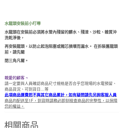
水
栓/
自
水龍頭安裝前小叮嚀
由
栓
水龍頭在安裝前必須將水管內殘留的髒水、殘渣、沙粒、雜質沖
洗乾淨後，
水
槽
再安裝龍頭，以防止起泡阻塞或閥芯損壞而漏水。 在拆裝舊龍頭
前，請先關
龍
頭/
閉三角凡爾。
洗
衣
親愛的顧客 ~
槽
請一定要與人員確認商品尺寸規格是否合乎
您現場的水
電預留、
龍
商品貨況、可到貨日…等
此項商品運費恕不與其它商品累計，如有疑問請先另詢客服人員
頭
商品均配送至1F，到貨時請務必即刻檢查商品的完整性，以保障
F-
您的權益。
200-
57
相關商品
數