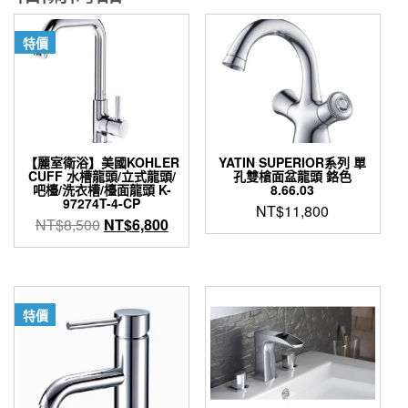
量
特價
【麗室衛浴】美國KOHLER
YATIN SUPERIOR系列 單
CUFF 水槽龍頭/立式龍頭/
孔雙槍面盆龍頭 鉻色
吧檯/洗衣槽/檯面龍頭 K-
8.66.03
97274T-4-CP
NT$
11,800
原
目
NT$
8,500
NT$
6,800
始
前
價
價
格：
格：
NT$8,500。
NT$6,800。
特價