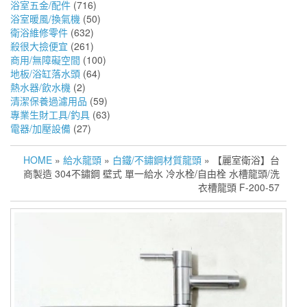
浴室五金/配件
(716)
浴室暖風/換氣機
(50)
衛浴維修零件
(632)
殺很大撿便宜
(261)
商用/無障礙空間
(100)
地板/浴缸落水頭
(64)
熱水器/飲水機
(2)
清潔保養過濾用品
(59)
專業生財工具/釣具
(63)
電器/加壓設備
(27)
HOME
»
給水龍頭
»
白鐵/不鏽鋼材質龍頭
» 【麗室衛浴】台
商製造 304不鏽鋼 壁式 單一給水 冷水栓/自由栓 水槽龍頭/洗
衣槽龍頭 F-200-57