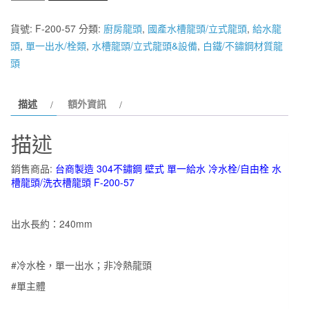
室
衛
貨號:
F-200-57
分類:
廚房龍頭
,
國產水槽龍頭/立式龍頭
,
給水龍
浴】
頭
,
單一出水/栓類
,
水槽龍頭/立式龍頭&設備
,
白鐵/不鏽鋼材質龍
台
頭
商
製
描述
額外資訊
造
304
描述
不
鏽
銷售商品
:
台商製造 304不鏽鋼 壁式 單一給水
冷水栓/自由栓
水
鋼
槽龍頭/洗衣槽
龍頭
F-200-57
壁
式
出水長約：240mm
單
一
給
#冷水栓，單一出水；非冷熱龍頭
水
#單主體
冷