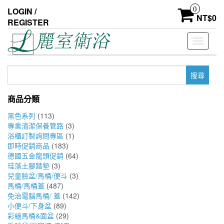
Skip
0
LOGIN /
to
NT$
0
REGISTER
the
content
Toggle
navigati
搜
尋
關
商品分類
鍵
字:
黑色系列
(113)
專業清潔保養管路
(3)
浴櫃訂製詢問專區
(1)
即時促銷商品
(183)
德國五金龍頭促銷
(64)
珪藻土腳踏墊
(3)
兒童臉盆/馬桶/便斗
(3)
馬桶/馬桶蓋
(487)
免治電腦馬桶/ 蓋
(142)
小便斗/下身盆
(89)
彩繪馬桶&面盆
(29)