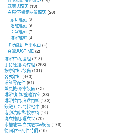
日本原裝搞怪龍頭
(14)
感應式龍頭
(13)
白鐵/不鏽鋼材質龍頭
(26)
廚房龍頭
(8)
浴缸龍頭
(6)
面盆龍頭
(7)
淋浴龍頭
(4)
多功能缸內出水口
(4)
台灣JUSTIME
(2)
淋浴柱/花灑組
(213)
手持蓮蓬/滑桿組
(258)
按摩浴缸/設備
(131)
各式浴缸
(463)
浴缸零配件
(61)
蒸氣機/桑拿設備
(42)
淋浴/蒸氣/整體浴室
(33)
淋浴拉門/底盆門檻
(120)
鉸鏈五金/門控配件
(60)
泡腳洗腳盆/按摩椅
(16)
洗衣槽組/曬衣架
(70)
水槽龍頭/立式龍頭&設備
(198)
德國浴室配件特價
(16)