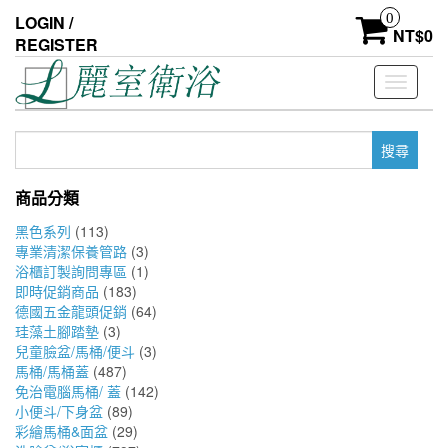
Skip
0
LOGIN /
to
NT$
0
REGISTER
the
content
Toggle
navigati
搜
尋
關
商品分類
鍵
字:
黑色系列
(113)
專業清潔保養管路
(3)
浴櫃訂製詢問專區
(1)
即時促銷商品
(183)
德國五金龍頭促銷
(64)
珪藻土腳踏墊
(3)
兒童臉盆/馬桶/便斗
(3)
馬桶/馬桶蓋
(487)
免治電腦馬桶/ 蓋
(142)
小便斗/下身盆
(89)
彩繪馬桶&面盆
(29)