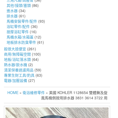
三角凡爾/高壓管
(36)
其他/接頭/塞頭
(86)
進水器
(34)
排水器
(61)
馬桶安裝零件/配件
(93)
浴缸零件/配件
(36)
按摩浴缸零件
(16)
馬桶水箱/水箱蓋
(12)
地板排水防臭零件
(61)
殺很大撿便宜
(261)
商用/無障礙空間
(100)
地板/浴缸落水頭
(64)
熱水器/飲水機
(2)
清潔保養過濾用品
(59)
專業生財工具/釣具
(63)
電器/加壓設備
(27)
HOME
»
衛浴維修零件
» 美國 KOHLER 1128654 雙體舞及旋
風馬桶側按用排水器 3831 3614 3722 用