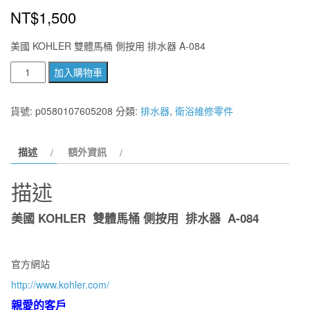
NT$
1,500
美國 KOHLER 雙體馬桶 側按用 排水器 A-084
美
加入購物車
國
KOHLER
貨號:
p0580107605208
分類:
排水器
,
衛浴維修零件
1128654
雙
描述
額外資訊
體
舞
描述
及
旋
美國 KOHLER 雙體馬桶 側按用 排水器 A-084
風
馬
桶
官方網站
側
http://www.kohler.com/
按
親愛的客戶