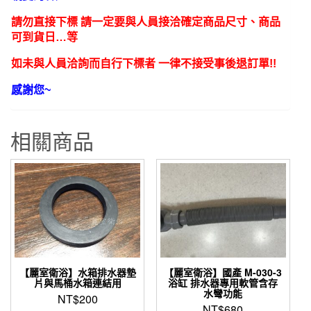
用
排
請勿直接下標 請一定要與人員接洽確定商品尺寸、商品
水
可到貨日…等
器
如未與人員洽詢而自行下標者 一律不接受事後退訂單!!
3831
3614
感謝您~
3722
用
相關商品
數
量
【麗室衛浴】水箱排水器墊
【麗室衛浴】國產 M-030-3
片與馬桶水箱連結用
浴缸 排水器專用軟管含存
水彎功能
NT$
200
NT$
680