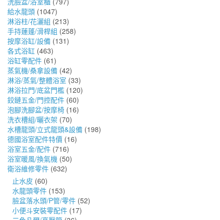
洗臉盆/浴室櫃
(797)
給水龍頭
(1047)
淋浴柱/花灑組
(213)
手持蓮蓬/滑桿組
(258)
按摩浴缸/設備
(131)
各式浴缸
(463)
浴缸零配件
(61)
蒸氣機/桑拿設備
(42)
淋浴/蒸氣/整體浴室
(33)
淋浴拉門/底盆門檻
(120)
鉸鏈五金/門控配件
(60)
泡腳洗腳盆/按摩椅
(16)
洗衣槽組/曬衣架
(70)
水槽龍頭/立式龍頭&設備
(198)
德國浴室配件特價
(16)
浴室五金/配件
(716)
浴室暖風/換氣機
(50)
衛浴維修零件
(632)
止水皮
(60)
水龍頭零件
(153)
臉盆落水頭/P管/零件
(52)
小便斗安裝零配件
(17)