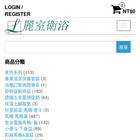
Skip
0
LOGIN /
to
NT$
0
REGISTER
the
content
Toggle
navigati
搜
尋
關
商品分類
鍵
字:
黑色系列
(113)
專業清潔保養管路
(3)
浴櫃訂製詢問專區
(1)
即時促銷商品
(183)
德國五金龍頭促銷
(64)
珪藻土腳踏墊
(3)
兒童臉盆/馬桶/便斗
(3)
馬桶/馬桶蓋
(487)
免治電腦馬桶/ 蓋
(142)
小便斗/下身盆
(89)
彩繪馬桶&面盆
(29)