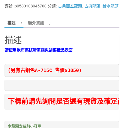
精
貨號:
p0580108045706
分類:
古典面盆龍頭
,
古典龍頭
,
給水龍頭
品
古
描述
額外資訊
典
面
描述
盆
龍
請使用軟布擦拭清潔避免刮傷產品表面
頭
A-
715
(另有古銅色A-715C 售價$3850) 
數
量
下標前請先詢問是否還有現貨及確定商
水龍頭安裝前小叮嚀