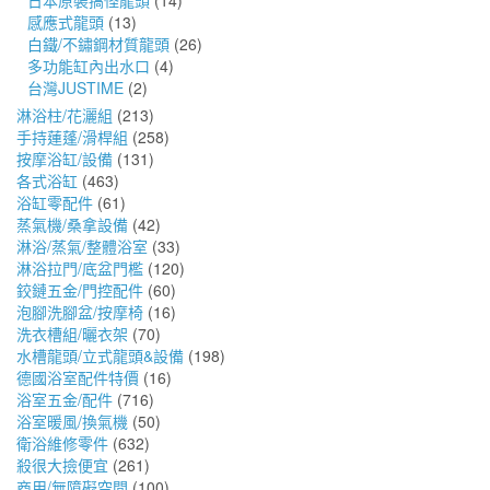
日本原裝搞怪龍頭
(14)
感應式龍頭
(13)
白鐵/不鏽鋼材質龍頭
(26)
多功能缸內出水口
(4)
台灣JUSTIME
(2)
淋浴柱/花灑組
(213)
手持蓮蓬/滑桿組
(258)
按摩浴缸/設備
(131)
各式浴缸
(463)
浴缸零配件
(61)
蒸氣機/桑拿設備
(42)
淋浴/蒸氣/整體浴室
(33)
淋浴拉門/底盆門檻
(120)
鉸鏈五金/門控配件
(60)
泡腳洗腳盆/按摩椅
(16)
洗衣槽組/曬衣架
(70)
水槽龍頭/立式龍頭&設備
(198)
德國浴室配件特價
(16)
浴室五金/配件
(716)
浴室暖風/換氣機
(50)
衛浴維修零件
(632)
殺很大撿便宜
(261)
商用/無障礙空間
(100)