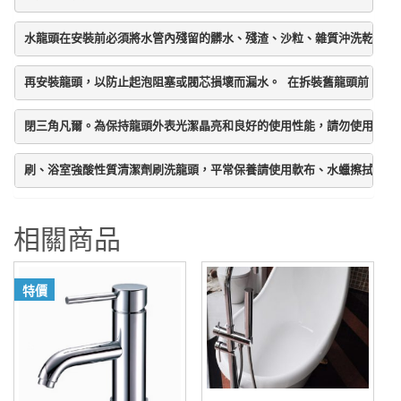
水龍頭在安裝前必須將水管內殘留的髒水、殘渣、沙粒、雜質沖洗乾淨後
再安裝龍頭，以防止起泡阻塞或閥芯損壞而漏水。 在拆裝舊龍頭前，請
閉三角凡爾。為保持龍頭外表光潔晶亮和良好的使用性能，請勿使用菜瓜
刷、浴室強酸性質清潔劑刷洗龍頭，平常保養請使用軟布、水蠟擦拭即可
相關商品
特價