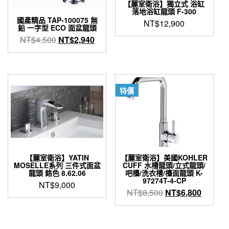
【麗室衛浴】獨立式 浴缸
落地浴缸龍頭 F-300
國產精品 TAP-100075 無
NT$
12,900
鉛 一字型 ECO 面盆龍頭
原
目
NT$
4,500
NT$
2,940
始
前
價
價
格：
格：
NT$4,500。
NT$2,940。
特價
【麗室衛浴】YATIN
【麗室衛浴】美國KOHLER
MOSELLE系列 三件式面盆
CUFF 水槽龍頭/立式龍頭/
龍頭 鉻色 8.62.06
吧檯/洗衣槽/檯面龍頭 K-
97274T-4-CP
NT$
9,000
原
目
NT$
8,500
NT$
6,800
始
前
價
價
格：
格：