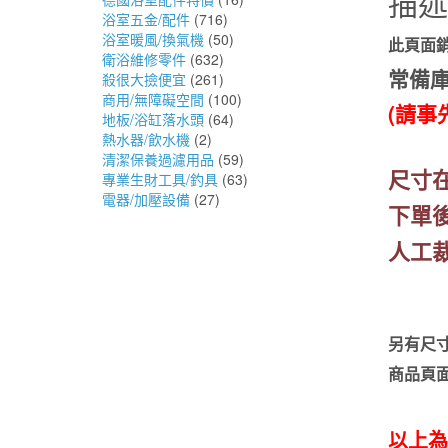
描述
浴室五金/配件
(716)
浴室暖風/換氣機
(50)
此頁面銷
衛浴維修零件
(632)
常備庫
殺很大撿便宜
(261)
商用/無障礙空間
(100)
(請事
地板/浴缸落水頭
(64)
熱水器/飲水機
(2)
清潔保養過濾用品
(59)
尺寸
專業生財工具/釣具
(63)
電器/加壓設備
(27)
下單
人工
另有尺
商品頁
以上為