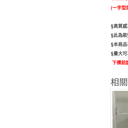
(一字
§高質感
§此為款
§本商品
§
量大
可
下標前
相關