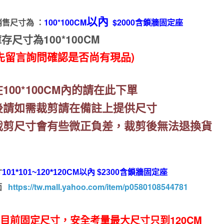
B-
以內
396
售尺寸為 ：
1
00*100CM
$2000含鎖牆固定座
可
存尺寸為100*100CM
以
先留言詢問確認是否尚有現品)
訂
製
數
在
100*100CM
內的請在此下單
量
後請如需裁剪請在備註上提供尺寸
裁剪尺寸會有些微正負差，裁剪後無法退換貨
寸
101*101~
120*120CM以內 $2300含鎖牆固定座
面
https://tw.mall.yahoo.com/item/p0580108544781
目前固定尺寸，安全考量最大尺寸只到120CM