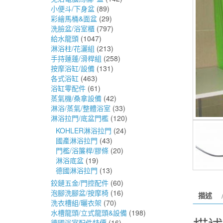
小便斗/下身盆
(89)
彩繪馬桶&面盆
(29)
洗臉盆/浴室櫃
(797)
給水龍頭
(1047)
淋浴柱/花灑組
(213)
手持蓮蓬/滑桿組
(258)
按摩浴缸/設備
(131)
各式浴缸
(463)
浴缸零配件
(61)
蒸氣機/桑拿設備
(42)
淋浴/蒸氣/整體浴室
(33)
淋浴拉門/底盆門檻
(120)
KOHLER淋浴拉門
(24)
國產淋浴拉門
(43)
門檻/浴簾桿/膠條
(20)
淋浴底盆
(19)
德國淋浴拉門
(13)
鉸鏈五金/門控配件
(60)
泡腳洗腳盆/按摩椅
(16)
描述
洗衣槽組/曬衣架
(70)
水槽龍頭/立式龍頭&設備
(198)
德國浴室配件特價
(16)