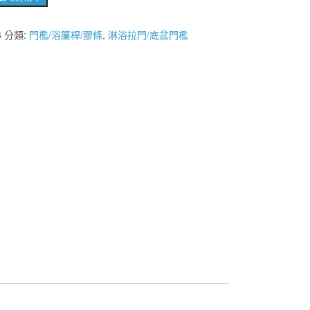
6
分類:
門檻/浴簾桿/膠條
,
淋浴拉門/底盆門檻