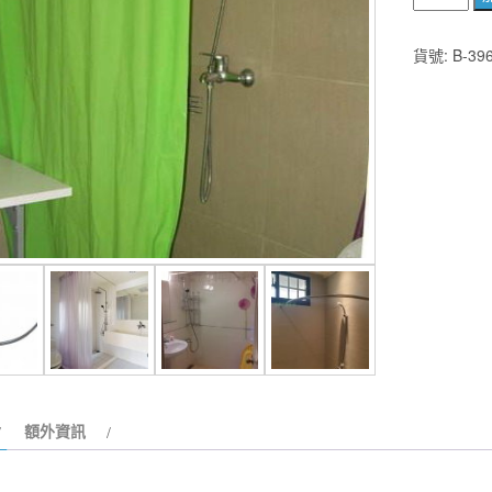
弧
型
貨號:
B-39
不
鏽
鋼
浴
簾
架
B-
397
L
型
不
鏽
鋼
浴
額外資訊
簾
架