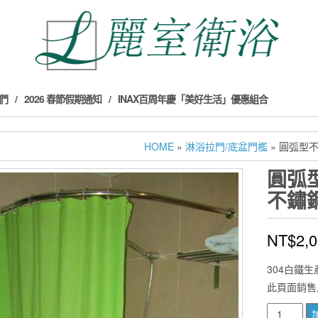
們
2026 春節假期通知
INAX百周年慶「美好生活」優惠組合
HOME
»
淋浴拉門/底盆門檻
» 圓弧型不
圓弧型
不鏽鋼
NT$
2,
304白鐵生
此頁面銷售尺
圓