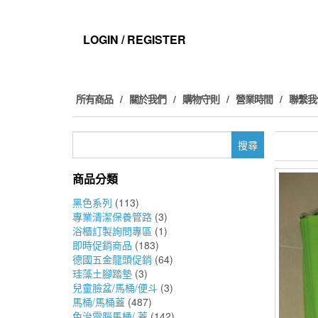
Skip
to
the
LOGIN / REGISTER
content
所有商品
關於我們
購物守則
營業時間
聯繫我
搜
尋
關
商品分類
鍵
字:
黑色系列
(113)
專業清潔保養管路
(3)
浴櫃訂製詢問專區
(1)
即時促銷商品
(183)
德國五金龍頭促銷
(64)
珪藻土腳踏墊
(3)
兒童臉盆/馬桶/便斗
(3)
馬桶/馬桶蓋
(487)
免治電腦馬桶/ 蓋
(142)