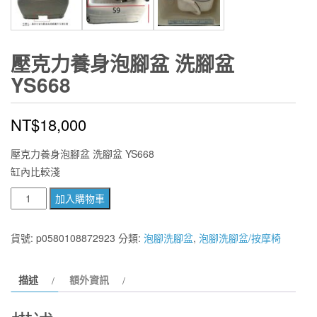
壓克力養身泡腳盆 洗腳盆
YS668
NT$
18,000
壓克力養身泡腳盆 洗腳盆 YS668
缸內比較淺
壓
加入購物車
克
力
貨號:
p0580108872923
分類:
泡腳洗腳盆
,
泡腳洗腳盆/按摩椅
養
身
描述
額外資訊
泡
腳