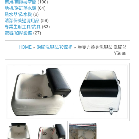
商用/無障礙空間
(100)
地板/浴缸落水頭
(64)
熱水器/飲水機
(2)
清潔保養過濾用品
(59)
專業生財工具/釣具
(63)
電器/加壓設備
(27)
HOME
»
泡腳洗腳盆/按摩椅
» 壓克力養身泡腳盆 洗腳盆
YS668