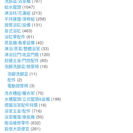
洗臉盆/浴室櫃
(797)
給水龍頭
(1047)
淋浴柱/花灑組
(213)
手持蓮蓬/滑桿組
(258)
按摩浴缸/設備
(131)
各式浴缸
(463)
浴缸零配件
(61)
蒸氣機/桑拿設備
(42)
淋浴/蒸氣/整體浴室
(33)
淋浴拉門/底盆門檻
(120)
鉸鏈五金/門控配件
(60)
泡腳洗腳盆/按摩椅
(16)
泡腳洗腳盆
(11)
配件
(2)
電動按摩椅
(3)
洗衣槽組/曬衣架
(70)
水槽龍頭/立式龍頭&設備
(198)
德國浴室配件特價
(16)
浴室五金/配件
(716)
浴室暖風/換氣機
(50)
衛浴維修零件
(632)
殺很大撿便宜
(261)