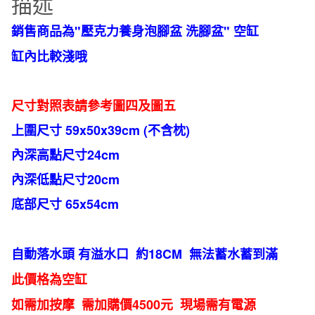
描述
盆
洗
銷售商品為"壓克力養身泡腳盆 洗腳盆" 空缸
腳
缸內比較淺哦
盆
YS668
數
尺寸對照表請參考圖四及圖五
量
上圍尺寸 59x50x39cm (不含枕)
內深高點尺寸24cm
內深低點尺寸20cm
底部尺寸 65x54cm
自動落水頭 有溢水口 約18CM
無法蓄水蓄到滿
此價格為空缸
如需加按摩 需加購價4500元 現場需有電源