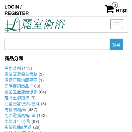
Skip
0
LOGIN /
to
NT$
0
REGISTER
the
content
Toggle
navigati
搜
尋
關
商品分類
鍵
字:
黑色系列
(113)
專業清潔保養管路
(3)
浴櫃訂製詢問專區
(1)
即時促銷商品
(183)
德國五金龍頭促銷
(64)
珪藻土腳踏墊
(3)
兒童臉盆/馬桶/便斗
(3)
馬桶/馬桶蓋
(487)
免治電腦馬桶/ 蓋
(142)
小便斗/下身盆
(89)
彩繪馬桶&面盆
(29)