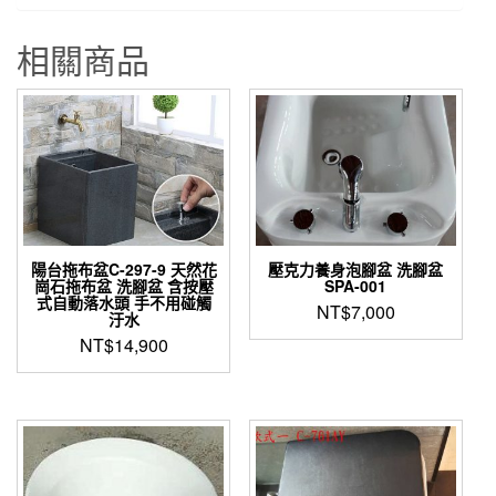
相關商品
陽台拖布盆C-297-9 天然花
壓克力養身泡腳盆 洗腳盆
崗石拖布盆 洗腳盆 含按壓
SPA-001
式自動落水頭 手不用碰觸
NT$
7,000
汙水
NT$
14,900