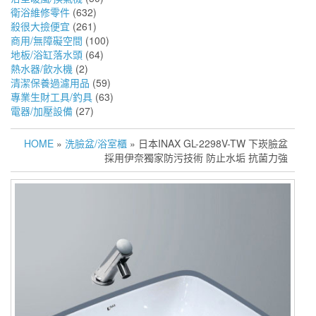
衛浴維修零件
(632)
殺很大撿便宜
(261)
商用/無障礙空間
(100)
地板/浴缸落水頭
(64)
熱水器/飲水機
(2)
清潔保養過濾用品
(59)
專業生財工具/釣具
(63)
電器/加壓設備
(27)
HOME
»
洗臉盆/浴室櫃
» 日本INAX GL-2298V-TW 下崁臉盆
採用伊奈獨家防污技術 防止水垢 抗菌力強