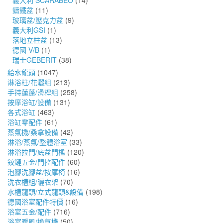
義大利 SCARABEO
(14)
鑄鐵盆
(11)
玻璃盆/壓克力盆
(9)
義大利GSI
(1)
落地立柱盆
(13)
德國 V/B
(1)
瑞士GEBERIT
(38)
給水龍頭
(1047)
淋浴柱/花灑組
(213)
手持蓮蓬/滑桿組
(258)
按摩浴缸/設備
(131)
各式浴缸
(463)
浴缸零配件
(61)
蒸氣機/桑拿設備
(42)
淋浴/蒸氣/整體浴室
(33)
淋浴拉門/底盆門檻
(120)
鉸鏈五金/門控配件
(60)
泡腳洗腳盆/按摩椅
(16)
洗衣槽組/曬衣架
(70)
水槽龍頭/立式龍頭&設備
(198)
德國浴室配件特價
(16)
浴室五金/配件
(716)
浴室暖風/換氣機
(50)