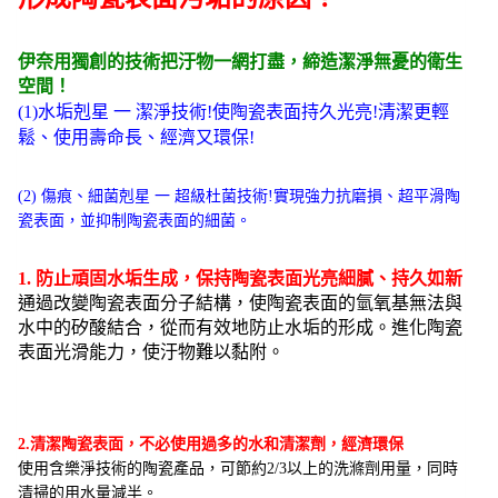
家
防
伊奈用獨創的技術把汙物一網打盡，締造潔淨無憂的衛生
污
空間！
技
(1)
水垢剋星 一 潔淨技術
!
使陶瓷表面持久光亮
!
清潔更輕
術
鬆、使用壽命長、經濟又環保
!
防
止
(2)
傷痕、細菌剋星 一 超級杜菌技術
!
實現強力抗磨損、超平滑陶
水
瓷表面，並抑制陶瓷表面的細菌。
垢
抗
1.
防止頑固水垢生成，保持陶瓷表面光亮細膩、持久如新
通過改變陶瓷表面分子結構，使陶瓷表面的氫氧基無法與
菌
水中的矽酸結合，
從而有效地防止水垢的形成。進化陶瓷
力
表面光滑能力，使汙物難以黏附。
強
數
量
2.
清潔陶瓷表面，不必使用過多的水和清潔劑，經濟環保
使用含樂淨技術的陶瓷產品，可節約
2/3
以上的洗滌劑用量，同時
清掃的用水量減半。