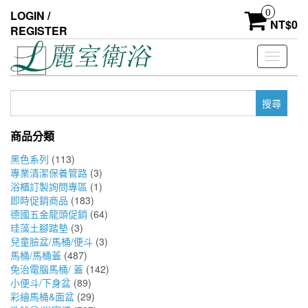
Skip
0
LOGIN /
to
NT$
0
REGISTER
the
content
Toggle
navigati
搜
尋
關
商品分類
鍵
字:
黑色系列
(113)
專業清潔保養管路
(3)
浴櫃訂製詢問專區
(1)
即時促銷商品
(183)
德國五金龍頭促銷
(64)
珪藻土腳踏墊
(3)
兒童臉盆/馬桶/便斗
(3)
馬桶/馬桶蓋
(487)
免治電腦馬桶/ 蓋
(142)
小便斗/下身盆
(89)
彩繪馬桶&面盆
(29)