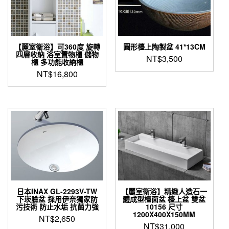
【麗室衛浴】可360度 旋轉
圓形檯上陶製盆 41*13CM
四層收納 浴室置物櫃 儲物
NT$
3,500
櫃 多功能收納櫃
NT$
16,800
日本INAX GL-2293V-TW
【麗室衛浴】精緻人造石一
下崁臉盆 採用伊奈獨家防
體成型檯面盆 檯上盆 雙盆
污技術 防止水垢 抗菌力強
10156 尺寸
1200X400X150MM
NT$
2,650
NT$
31,000