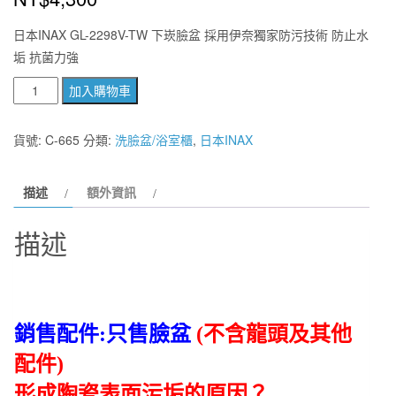
日本INAX GL-2298V-TW 下崁臉盆 採用伊奈獨家防污技術 防止水
垢 抗菌力強
日
加入購物車
本
INAX
貨號:
C-665
分類:
洗臉盆/浴室櫃
,
日本INAX
GL-
2298V-
描述
額外資訊
TW
下
描述
崁
臉
盆
採
用
銷售配件:只售臉盆
(不含龍頭及其他
伊
配件)
奈
形成陶瓷表面污垢的原因？
獨