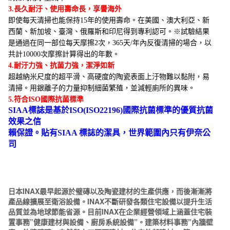
3.
長久耐汙、使用壽命長，享譽海外
即使每天清掃也能保持
15
年的使用壽命。在美國、澳大利亞、新
西蘭、新加坡、臺灣、俄羅斯和印尼得到專利認可。※試驗結果
是通過在同一部位每天摩擦
2
次，
365
天
/
年內反復清掃的場合，以
共計
10000
次摩擦計算得出的年數。
4.
耐汙力強、抗菌力強，潔淨如新
超越納米尺度的超平滑、高硬度的陶瓷表面上汙物難以黏附，易
清掃。用銀離子的力量抑制細菌繁殖，並減輕廁所的異味。
5.符合
ISO
國際抗菌標準
SIAA
標誌是基於
ISO(ISO22196)
國際抗菌標準的優質抗菌
效果之信
賴保證。貼有
SIAA
標誌的潔具，世界範圍內只有伊奈公
司
日本INAX最早起源於璧磚以及陶瓷建材的生產供應，而後漸漸
將
產品線擴展至衛浴設備。INAX不斷研發各類住宅設備以提升生活
品質並為地球節能省源。目前INAX在企業經營領域上涵蓋住宅裝
置事務”健康建材與設備、廚房系統設備”。建築材料事務”內牆壁