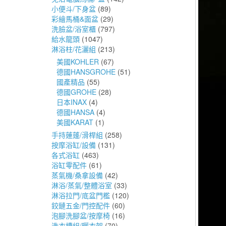
小便斗/下身盆
(89)
彩繪馬桶&面盆
(29)
洗臉盆/浴室櫃
(797)
給水龍頭
(1047)
淋浴柱/花灑組
(213)
美國KOHLER
(67)
德國HANSGROHE
(51)
國產精品
(55)
德國GROHE
(28)
日本INAX
(4)
德國HANSA
(4)
美國KARAT
(1)
手持蓮蓬/滑桿組
(258)
按摩浴缸/設備
(131)
各式浴缸
(463)
浴缸零配件
(61)
蒸氣機/桑拿設備
(42)
淋浴/蒸氣/整體浴室
(33)
淋浴拉門/底盆門檻
(120)
鉸鏈五金/門控配件
(60)
泡腳洗腳盆/按摩椅
(16)
洗衣槽組/曬衣架
(70)