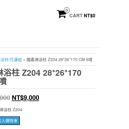
0
CART
NT$
0
淋浴柱/花灑組
» 國產淋浴柱 Z204 28*26*170 CM 6噴
柱 Z204 28*26*170
6噴
原
目
,000
NT$
9,000
始
前
浴柱 Z204
價
價
加入購物車