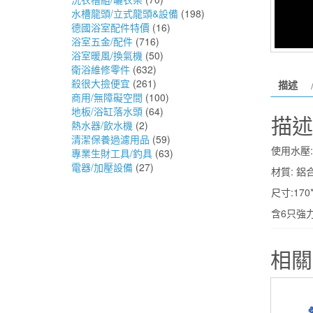
水槽龍頭/立式龍頭&設備
(198)
德國浴室配件特價
(16)
浴室五金/配件
(716)
浴室暖風/換氣機
(50)
衛浴維修零件
(632)
殺很大撿便宜
(261)
描述
商用/無障礙空間
(100)
地板/浴缸落水頭
(64)
描述
熱水器/飲水機
(2)
清潔保養過濾用品
(59)
使用水壓:
專業生財工具/釣具
(63)
電器/加壓設備
(27)
材質: 鋁
尺寸:170*
含6只強
相關