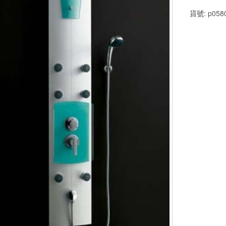
淋
貨號:
p058
浴
柱
Z204
28*26*170
CM
6
噴
數
量