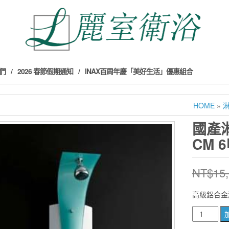
們
2026 春節假期通知
INAX百周年慶「美好生活」優惠組合
HOME
»
國產淋浴
CM 
NT$
15
高級鋁合金淋
國
產