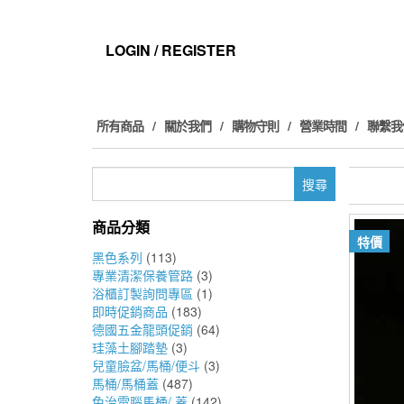
Skip
to
the
LOGIN / REGISTER
content
所有商品
關於我們
購物守則
營業時間
聯繫我
搜
尋
關
商品分類
鍵
特價
字:
黑色系列
(113)
專業清潔保養管路
(3)
浴櫃訂製詢問專區
(1)
即時促銷商品
(183)
德國五金龍頭促銷
(64)
珪藻土腳踏墊
(3)
兒童臉盆/馬桶/便斗
(3)
馬桶/馬桶蓋
(487)
免治電腦馬桶/ 蓋
(142)