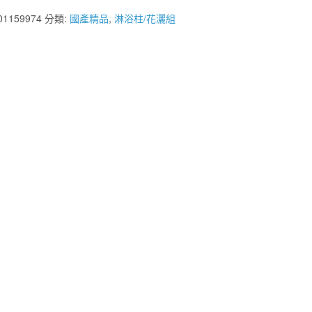
格：
格：
01159974
分類:
國產精品
,
淋浴柱/花灑組
NT$15,000。
NT$9,000。