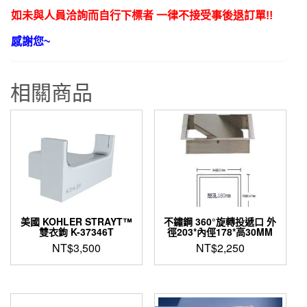
如未與人員洽詢而自行下標者 一律不接受事後退訂單!!
感謝您~
相關商品
美國 KOHLER STRAYT™
不鏽鋼 360°旋轉投遞口 外
雙衣鉤 K-37346T
徑203*內俓178*高30MM
NT$
3,500
NT$
2,250