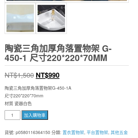
陶瓷三角加厚角落置物架 G-
450-1 尺寸220*220*70MM
原
目
NT$
1,500
NT$
990
始
前
陶瓷三角加厚角落置物架G-450-1A
尺寸220*220*70mm
價
價
材質 瓷器白色
格：
格：
陶
加入購物車
NT$1,500。
NT$990。
瓷
三
貨號:
p0580116364150
分類:
置衣置物架
,
平台置物架
,
其他五金
角