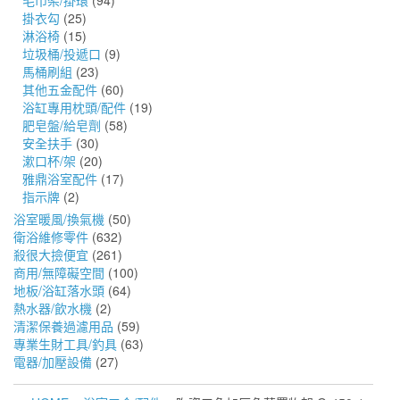
毛巾架/掛環
(94)
掛衣勾
(25)
淋浴椅
(15)
垃圾桶/投遞口
(9)
馬桶刷組
(23)
其他五金配件
(60)
浴缸專用枕頭/配件
(19)
肥皂盤/給皂劑
(58)
安全扶手
(30)
漱口杯/架
(20)
雅鼎浴室配件
(17)
指示牌
(2)
浴室暖風/換氣機
(50)
衛浴維修零件
(632)
殺很大撿便宜
(261)
商用/無障礙空間
(100)
地板/浴缸落水頭
(64)
熱水器/飲水機
(2)
清潔保養過濾用品
(59)
專業生財工具/釣具
(63)
電器/加壓設備
(27)