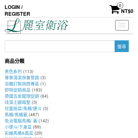
Skip
0
LOGIN /
to
NT$
0
REGISTER
the
content
Toggle
navigati
搜
尋
關
商品分類
鍵
字:
黑色系列
(113)
專業清潔保養管路
(3)
浴櫃訂製詢問專區
(1)
即時促銷商品
(183)
德國五金龍頭促銷
(64)
珪藻土腳踏墊
(3)
兒童臉盆/馬桶/便斗
(3)
馬桶/馬桶蓋
(487)
免治電腦馬桶/ 蓋
(142)
小便斗/下身盆
(89)
彩繪馬桶&面盆
(29)