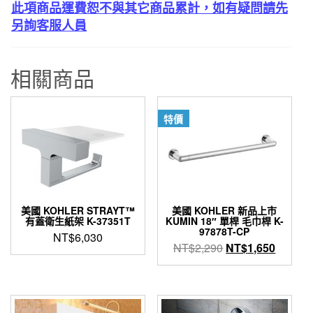
此項商品運費恕不與其它商品累計，如有疑問請先
另詢客服人員
相關商品
特價
美國 KOHLER STRAYT™
美國 KOHLER 新品上市
有蓋衛生紙架 K-37351T
KUMIN 18″ 單桿 毛巾桿 K-
97878T-CP
NT$
6,030
原
目
NT$
2,290
NT$
1,650
始
前
價
價
格：
格：
NT$2,290。
NT$1,