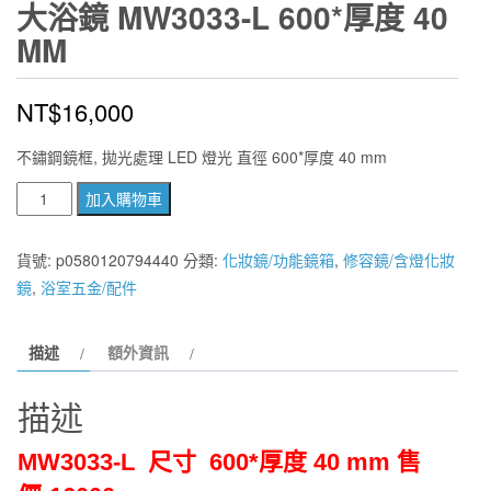
大浴鏡 MW3033-L 600*厚度 40
MM
NT$
16,000
不鏽鋼鏡框, 拋光處理 LED 燈光 直徑 600*厚度 40 mm
化
加入購物車
妝
鏡
貨號:
p0580120794440
分類:
化妝鏡/功能鏡箱
,
修容鏡/含燈化妝
附
鏡
,
浴室五金/配件
燈
噴
描述
額外資訊
砂
明
描述
鏡
圓
MW3033
-L
尺寸 600*厚度 40 mm
售
型