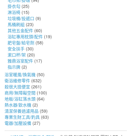
毛巾架/掛環
(94)
掛衣勾
(25)
淋浴椅
(15)
垃圾桶/投遞口
(9)
馬桶刷組
(23)
其他五金配件
(60)
浴缸專用枕頭/配件
(19)
肥皂盤/給皂劑
(58)
安全扶手
(30)
漱口杯/架
(20)
雅鼎浴室配件
(17)
指示牌
(2)
浴室暖風/換氣機
(50)
衛浴維修零件
(632)
殺很大撿便宜
(261)
商用/無障礙空間
(100)
地板/浴缸落水頭
(64)
熱水器/飲水機
(2)
清潔保養過濾用品
(59)
專業生財工具/釣具
(63)
電器/加壓設備
(27)