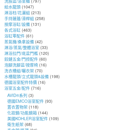
洗臉盆/浴室櫃
(797)
給水龍頭
(1047)
淋浴柱/花灑組
(213)
手持蓮蓬/滑桿組
(258)
按摩浴缸/設備
(131)
各式浴缸
(463)
浴缸零配件
(61)
蒸氣機/桑拿設備
(42)
淋浴/蒸氣/整體浴室
(33)
淋浴拉門/底盆門檻
(120)
鉸鏈五金/門控配件
(60)
泡腳洗腳盆/按摩椅
(16)
洗衣槽組/曬衣架
(70)
水槽龍頭/立式龍頭&設備
(198)
德國浴室配件特價
(16)
浴室五金/配件
(716)
AVID®系列
(3)
德國EMCO浴室配件
(93)
置衣置物架
(118)
化妝鏡/功能鏡箱
(144)
美國KOHLER浴室配件
(109)
衛生紙架
(68)