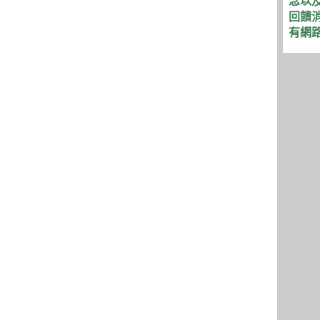
念以及
回饋消
有網路