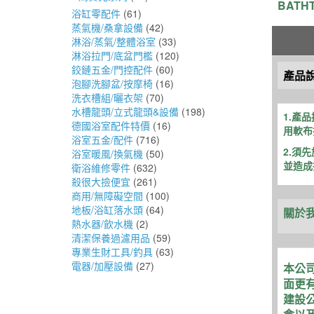
BATH
浴缸零配件
(61)
蒸氣機/桑拿設備
(42)
淋浴/蒸氣/整體浴室
(33)
淋浴拉門/底盆門檻
(120)
鉸鏈五金/門控配件
(60)
產品
泡腳洗腳盆/按摩椅
(16)
洗衣槽組/曬衣架
(70)
水槽龍頭/立式龍頭&設備
(198)
1.產
德國浴室配件特價
(16)
用軟布
浴室五金/配件
(716)
2.須
浴室暖風/換氣機
(50)
並造成
衛浴維修零件
(632)
殺很大撿便宜
(261)
商用/無障礙空間
(100)
地板/浴缸落水頭
(64)
關於
熱水器/飲水機
(2)
清潔保養過濾用品
(59)
專業生財工具/釣具
(63)
電器/加壓設備
(27)
本公司
面更有
建設公