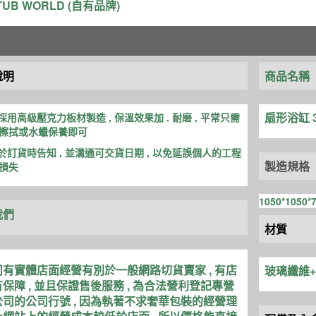
TUB WORLD (自有品牌)
說明
商品名稱
扇形浴缸 3
品採用高級壓克力板材製造 , 保溫效
果加 . 耐磨 , 平常只需
擦拭或水蠟保養即可
先於訂貨時告知 , 並溝通可交貨日期 , 以免延誤個人的工程
製造規格
損失
1050*1050
我們
材質
有實體店面經營有別於一般網路切貨賣家 , 有店
玻璃纖維
保障 , 並且保證售後服務 , 為合法營利登記專營
司的公司行號 , 因為執著不求奢華包裝的經營理