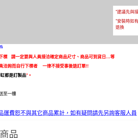
*建議先與
*安裝時如
退換
戶
下標 請一定要與人員接洽確定商品尺寸、商品可到貨日…等
員洽詢而自行下標者 一律不接受事後退訂單!!
浴缸都是訂製品
*。
送至一樓
品運費恕不與其它商品累計，如有疑問請先另詢客服人員
商品