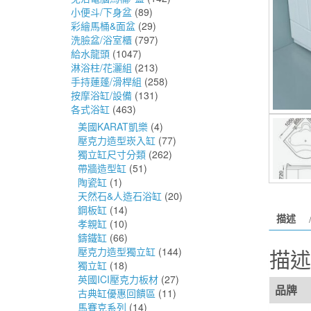
小便斗/下身盆
(89)
彩繪馬桶&面盆
(29)
洗臉盆/浴室櫃
(797)
給水龍頭
(1047)
淋浴柱/花灑組
(213)
手持蓮蓬/滑桿組
(258)
按摩浴缸/設備
(131)
各式浴缸
(463)
美國KARAT凱樂
(4)
壓克力造型崁入缸
(77)
獨立缸尺寸分類
(262)
帶牆造型缸
(51)
陶瓷缸
(1)
天然石&人造石浴缸
(20)
鋼板缸
(14)
描述
孝親缸
(10)
鑄鐵缸
(66)
描述
壓克力造型獨立缸
(144)
獨立缸
(18)
英國ICI壓克力板材
(27)
品牌
古典缸優惠回饋區
(11)
馬賽克系列
(14)