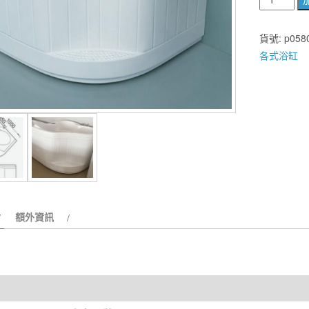
WORLD
日
貨號:
p058
式
各式浴缸
座
3-
105A
壓
克
力
扇
形
泡
額外資訊
湯
浴
缸
1050*105
數
量