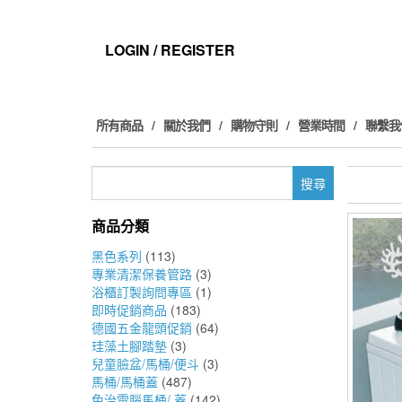
Skip
to
the
LOGIN / REGISTER
content
所有商品
關於我們
購物守則
營業時間
聯繫我
搜
尋
關
商品分類
鍵
字:
黑色系列
(113)
專業清潔保養管路
(3)
浴櫃訂製詢問專區
(1)
即時促銷商品
(183)
德國五金龍頭促銷
(64)
珪藻土腳踏墊
(3)
兒童臉盆/馬桶/便斗
(3)
馬桶/馬桶蓋
(487)
免治電腦馬桶/ 蓋
(142)