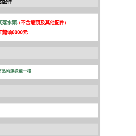
含配件
式落水頭.
(不含龍頭及其他配件
)
龍頭6000元
商品均運送至一樓