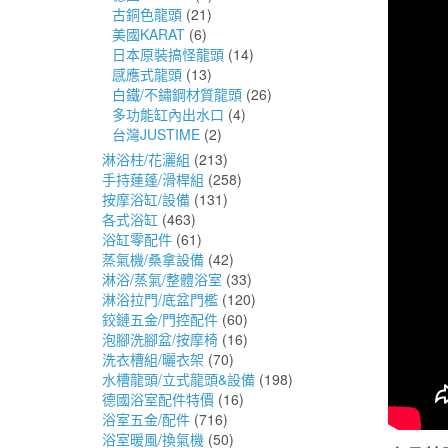
古銅色龍頭
(21)
美國KARAT
(6)
日本原裝搞怪龍頭
(14)
感應式龍頭
(13)
白鐵/不鏽鋼材質龍頭
(26)
多功能缸內出水口
(4)
台灣JUSTIME
(2)
淋浴柱/花灑組
(213)
手持蓮蓬/滑桿組
(258)
按摩浴缸/設備
(131)
各式浴缸
(463)
浴缸零配件
(61)
蒸氣機/桑拿設備
(42)
淋浴/蒸氣/整體浴室
(33)
淋浴拉門/底盆門檻
(120)
鉸鏈五金/門控配件
(60)
泡腳洗腳盆/按摩椅
(16)
洗衣槽組/曬衣架
(70)
水槽龍頭/立式龍頭&設備
(198)
德國浴室配件特價
(16)
浴室五金/配件
(716)
浴室暖風/換氣機
(50)