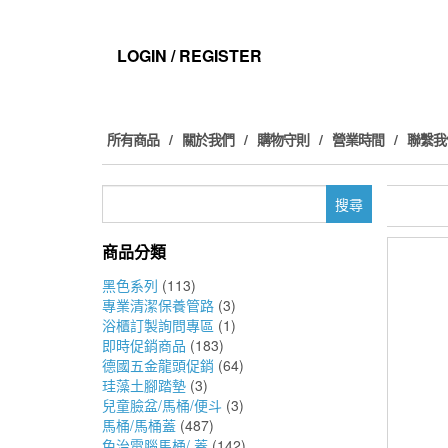
Skip
to
the
LOGIN / REGISTER
content
所有商品
關於我們
購物守則
營業時間
聯繫我
搜
尋
關
商品分類
鍵
字:
黑色系列
(113)
專業清潔保養管路
(3)
浴櫃訂製詢問專區
(1)
即時促銷商品
(183)
德國五金龍頭促銷
(64)
珪藻土腳踏墊
(3)
兒童臉盆/馬桶/便斗
(3)
馬桶/馬桶蓋
(487)
免治電腦馬桶/ 蓋
(142)