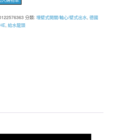
HE
0122576363
分類:
埋壁式開關/軸心/壁式出水
,
德國
ect
HE
,
給水龍頭