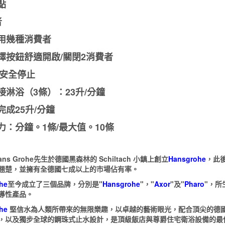
點
者
用幾種消費者
擇按鈕舒適開啟/關閉2消費者
C安全停止
接淋浴（3條）：23升/分鐘
完成25升/分鐘
力：分鐘。1條/最大值。10條
ans Grohe先生於德國黑森林的 Schiltach 小鎮上創立
Hansgrohe
，此
翹楚，並擁有全德國七成以上的市場佔有率。
he
至今成立了三個品牌，分別是"
Hansgrohe
"，"
Axor
"及"
Pharo
"，
導性產品。
he
堅信水為人類所帶來的無限樂趣，以卓越的藝術眼光，配合頂尖的德國
，以及獨步全球的鋼珠式止水設計，是頂級飯店與尊爵住宅衛浴設備的最