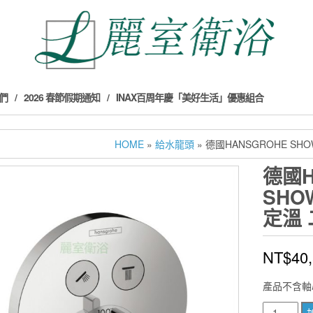
們
2026 春節假期通知
INAX百周年慶「美好生活」優惠組合
HOME
»
給水龍頭
» 德國HANSGROHE SH
德國H
SHO
定溫 
NT$
40
產品不含軸
德