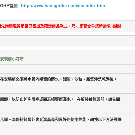
ROHE官網
http://www.hansgrohe.com/en/index.htm
請先詢問現貨是否已售出及確定商品款式、尺寸是否合乎您所需求~謝謝
安裝前小叮嚀
在安裝前必須將水管內殘留的髒水、殘渣、沙粒、雜質沖洗乾淨後，
龍頭，以防止起泡阻塞或閥芯損壞而漏水。 在拆裝舊龍頭前，請先關
凡爾。為保持龍頭外表光潔晶亮和良好的使用性能，請按以下方法護理