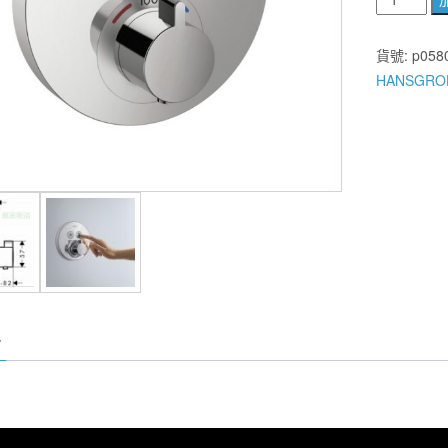
國
HANSGRO
貨號:
p058
ShowerSel
HANSGRO
系
列
高
流
量
定
溫
二
路
開
關
面
板
15743
數