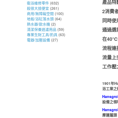
產品特
衛浴維修零件
(632)
殺很大撿便宜
(261)
2消費
商用/無障礙空間
(100)
地板/浴缸落水頭
(64)
同時使
熱水器/飲水機
(2)
通過選
清潔保養過濾用品
(59)
專業生財工具/釣具
(63)
在40°
電器/加壓設備
(27)
流程連
流量上
工作壓
1901年H
浴工業之
Hansgro
設備之領
Hansgro
摩蓮蓬頭