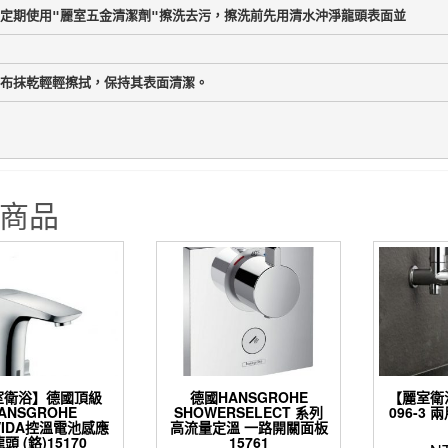
定期使用"麗室五金清潔劑"擦洗去污，擦洗前先用清水沖淨龍頭表面並
布抹乾輕輕擦拭，保持其表面清潔。
商品
室衛浴】德國頂級
德國HANSGROHE
【麗室衛浴
ANSGROHE
SHOWERSELECT 系列
096-3
VIDA控溫電池感應
高流量定溫 一路開關面板
頭 (鉻)15170
15761