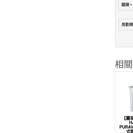
龍頭。
用軟棉
相關
【麗
H
PURA
式龍