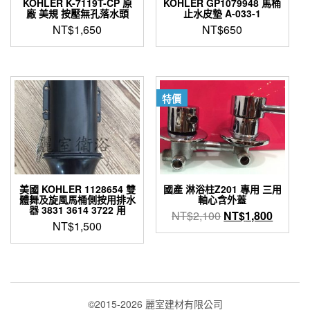
KOHLER K-7119T-CP 原
KOHLER GP1079948 馬桶
廠 美規 按壓無孔落水頭
止水皮墊 A-033-1
NT$
1,650
NT$
650
特價
美國 KOHLER 1128654 雙
國產 淋浴柱Z201 專用 三用
體舞及旋風馬桶側按用排水
軸心含外蓋
器 3831 3614 3722 用
原
目
NT$
2,100
NT$
1,800
NT$
1,500
始
前
價
價
格：
格：
NT$2,100。
NT$1,
©2015-2026 麗室建材有限公司