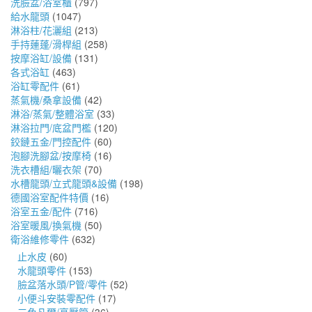
洗臉盆/浴室櫃
(797)
給水龍頭
(1047)
淋浴柱/花灑組
(213)
手持蓮蓬/滑桿組
(258)
按摩浴缸/設備
(131)
各式浴缸
(463)
浴缸零配件
(61)
蒸氣機/桑拿設備
(42)
淋浴/蒸氣/整體浴室
(33)
淋浴拉門/底盆門檻
(120)
鉸鏈五金/門控配件
(60)
泡腳洗腳盆/按摩椅
(16)
洗衣槽組/曬衣架
(70)
水槽龍頭/立式龍頭&設備
(198)
德國浴室配件特價
(16)
浴室五金/配件
(716)
浴室暖風/換氣機
(50)
衛浴維修零件
(632)
止水皮
(60)
水龍頭零件
(153)
臉盆落水頭/P管/零件
(52)
小便斗安裝零配件
(17)