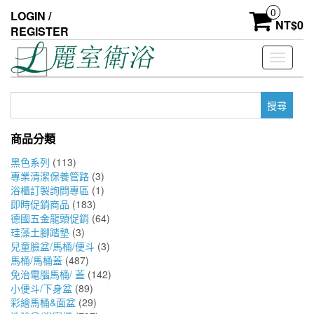
Skip
0
LOGIN /
to
NT$
0
REGISTER
the
content
Toggle
navigati
搜
尋
關
商品分類
鍵
字:
黑色系列
(113)
專業清潔保養管路
(3)
浴櫃訂製詢問專區
(1)
即時促銷商品
(183)
德國五金龍頭促銷
(64)
珪藻土腳踏墊
(3)
兒童臉盆/馬桶/便斗
(3)
馬桶/馬桶蓋
(487)
免治電腦馬桶/ 蓋
(142)
小便斗/下身盆
(89)
彩繪馬桶&面盆
(29)