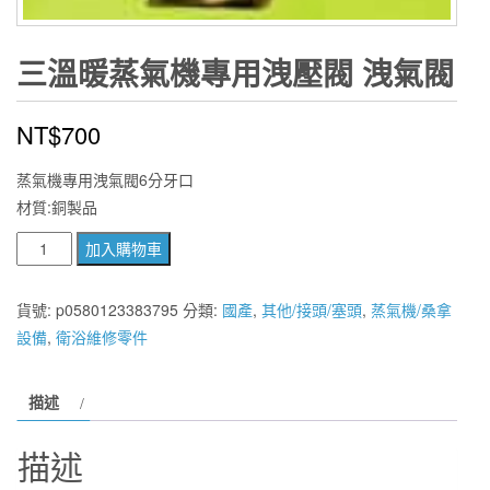
三溫暖蒸氣機專用洩壓閥 洩氣閥
NT$
700
蒸氣機專用洩氣閥6分牙口
材質:銅製品
三
加入購物車
溫
暖
貨號:
p0580123383795
分類:
國產
,
其他/接頭/塞頭
,
蒸氣機/桑拿
蒸
設備
,
衛浴維修零件
氣
機
描述
專
用
描述
洩