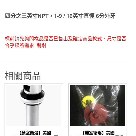
壓
閥
四分之三英寸NPT，1-9 / 16英寸直徑 6分外牙
洩
氣
閥
數
標前請先詢問樣品是否已售出
及確定商品款式、尺寸是否
量
合乎您所需求 謝謝
相關商品
【麗室衛浴】美國
【麗室衛浴】美國