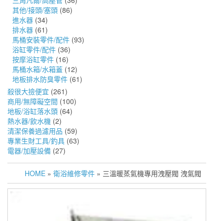
三角凡爾/高壓管
(36)
其他/接頭/塞頭
(86)
進水器
(34)
排水器
(61)
馬桶安裝零件/配件
(93)
浴缸零件/配件
(36)
按摩浴缸零件
(16)
馬桶水箱/水箱蓋
(12)
地板排水防臭零件
(61)
殺很大撿便宜
(261)
商用/無障礙空間
(100)
地板/浴缸落水頭
(64)
熱水器/飲水機
(2)
清潔保養過濾用品
(59)
專業生財工具/釣具
(63)
電器/加壓設備
(27)
HOME
»
衛浴維修零件
» 三溫暖蒸氣機專用洩壓閥 洩氣閥