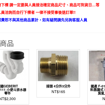
接下標 請一定要與人員接洽確定商品尺寸、商品可到貨日…等
員洽詢而自行下標者 一律不接受事後退訂單!!
運費恕不與其他商品累計，如有疑問請先另詢客服人員
商品
國GEBERIT
接頭 4分外3分外
國產 F-0
42111 小便斗排水器
料靠牆式 
NT$
165
零件
臭氣
NT$
2,300
N