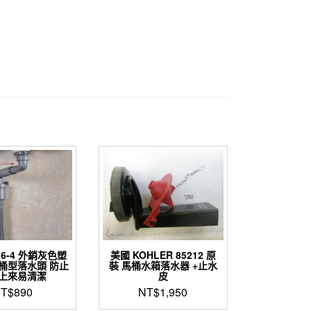
16-4 外銷灰色塑
美國 KOHLER 85212 原
桶型落水頭 防止
裝 馬桶水箱落水器 +止水
上來易清潔
皮
T$
890
NT$
1,950