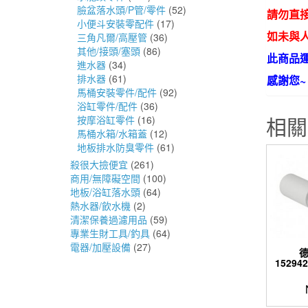
臉盆落水頭/P管/零件
(52)
請勿直
小便斗安裝零配件
(17)
如未與人
三角凡爾/高壓管
(36)
其他/接頭/塞頭
(86)
此商品
進水器
(34)
排水器
(61)
感謝您~
馬桶安裝零件/配件
(92)
浴缸零件/配件
(36)
相關
按摩浴缸零件
(16)
馬桶水箱/水箱蓋
(12)
地板排水防臭零件
(61)
殺很大撿便宜
(261)
商用/無障礙空間
(100)
地板/浴缸落水頭
(64)
熱水器/飲水機
(2)
清潔保養過濾用品
(59)
專業生財工具/釣具
(64)
電器/加壓設備
(27)
德
1529