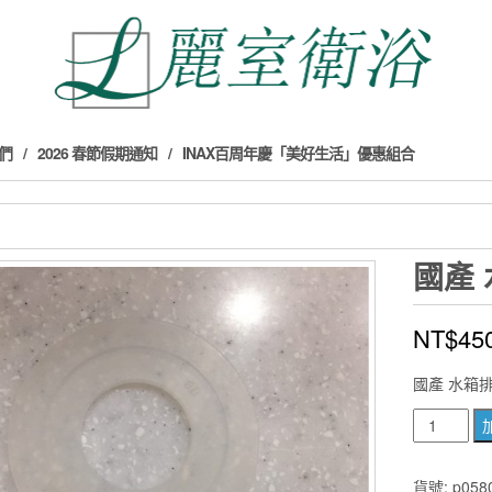
們
2026 春節假期通知
INAX百周年慶「美好生活」優惠組合
國產
NT$
45
國產 水箱排水
國
產
水
貨號:
p058