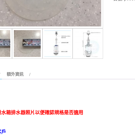
箱
排
水
器
止
水
皮
數
量
額外資訊
供水箱排水器照片以便確認規格是否適用
客戶