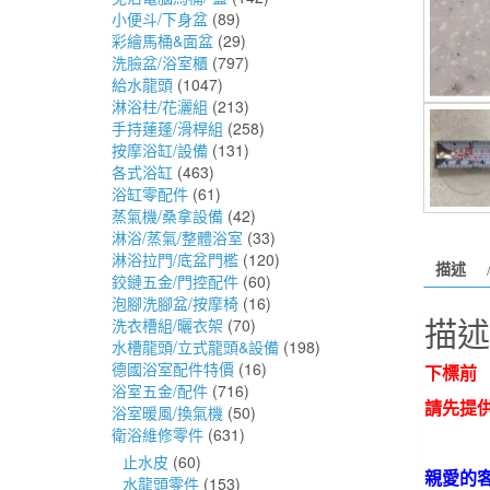
小便斗/下身盆
(89)
彩繪馬桶&面盆
(29)
洗臉盆/浴室櫃
(797)
給水龍頭
(1047)
淋浴柱/花灑組
(213)
手持蓮蓬/滑桿組
(258)
按摩浴缸/設備
(131)
各式浴缸
(463)
浴缸零配件
(61)
蒸氣機/桑拿設備
(42)
淋浴/蒸氣/整體浴室
(33)
淋浴拉門/底盆門檻
(120)
描述
鉸鏈五金/門控配件
(60)
泡腳洗腳盆/按摩椅
(16)
描述
洗衣槽組/曬衣架
(70)
水槽龍頭/立式龍頭&設備
(198)
德國浴室配件特價
(16)
下標前
浴室五金/配件
(716)
請先提
浴室暖風/換氣機
(50)
衛浴維修零件
(631)
止水皮
(60)
親愛的
水龍頭零件
(153)