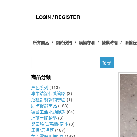
Skip
to
the
LOGIN / REGISTER
content
所有商品
關於我們
購物守則
營業時間
聯繫我
搜
尋
關
商品分類
鍵
字:
黑色系列
(113)
專業清潔保養管路
(3)
浴櫃訂製詢問專區
(1)
即時促銷商品
(183)
德國五金龍頭促銷
(64)
珪藻土腳踏墊
(3)
兒童臉盆/馬桶/便斗
(3)
馬桶/馬桶蓋
(487)
免治電腦馬桶/ 蓋
(142)