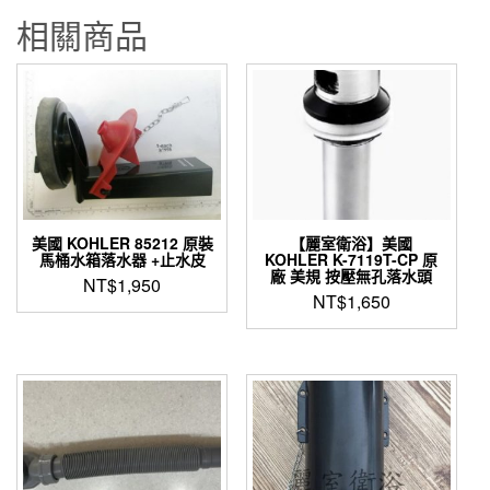
相關商品
美國 KOHLER 85212 原裝
【麗室衛浴】美國
馬桶水箱落水器 +止水皮
KOHLER K-7119T-CP 原
廠 美規 按壓無孔落水頭
NT$
1,950
NT$
1,650