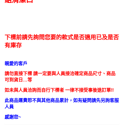
降
低
地
板
高
下標前請先詢問您要的款式是否適用已及是否
度
有庫存
標
準
長
親愛的客戶
度
請勿直接下標 請一定要與人員接洽確定商品尺寸、商品
100
可到貨日…等
公
分
如未與人員洽詢而自行下標者 一律不接受事後退訂單!!
數
此商品運費恕不與其他商品累計，如有疑問請先另詢客服
量
人員
感謝您~