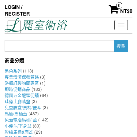
Skip
0
LOGIN /
to
NT$
0
REGISTER
the
content
Toggle
navigati
搜
尋
關
商品分類
鍵
字:
黑色系列
(113)
專業清潔保養管路
(3)
浴櫃訂製詢問專區
(1)
即時促銷商品
(183)
德國五金龍頭促銷
(64)
珪藻土腳踏墊
(3)
兒童臉盆/馬桶/便斗
(3)
馬桶/馬桶蓋
(487)
免治電腦馬桶/ 蓋
(142)
小便斗/下身盆
(89)
彩繪馬桶&面盆
(29)