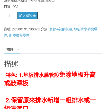
材質:PVC
改
加入購物車
修
利
貨號:
p0580131796376
分類:
其他/接頭/塞頭
,
地板排水防臭零
器
件
,
衛浴維修零件
地
板
描述
2
英
描述
吋
排
免除地板升高
特色: 1.地板排水扁管設
水
或敲深
板
管
專
用
2.保留原來排水新增一組排水或
一
扁
管.
組清潔口