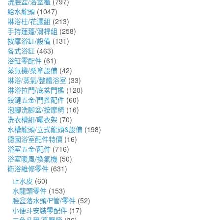
洗臉盆/浴室櫃
(797)
給水龍頭
(1047)
淋浴柱/花灑組
(213)
手持蓮蓬/滑桿組
(258)
按摩浴缸/設備
(131)
各式浴缸
(463)
浴缸零配件
(61)
蒸氣機/桑拿設備
(42)
淋浴/蒸氣/整體浴室
(33)
淋浴拉門/底盆門檻
(120)
鉸鏈五金/門控配件
(60)
泡腳洗腳盆/按摩椅
(16)
洗衣槽組/曬衣架
(70)
水槽龍頭/立式龍頭&設備
(198)
德國浴室配件特價
(16)
浴室五金/配件
(716)
浴室暖風/換氣機
(50)
衛浴維修零件
(631)
止水皮
(60)
水龍頭零件
(153)
臉盆落水頭/P管/零件
(52)
小便斗安裝零配件
(17)