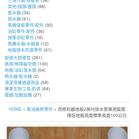
三角凡爾/高壓管
(36)
其他/接頭/塞頭
(86)
進水器
(34)
排水器
(61)
馬桶安裝零件/配件
(92)
浴缸零件/配件
(36)
按摩浴缸零件
(16)
馬桶水箱/水箱蓋
(12)
地板排水防臭零件
(61)
殺很大撿便宜
(261)
商用/無障礙空間
(100)
地板/浴缸落水頭
(64)
熱水器/飲水機
(2)
清潔保養過濾用品
(59)
專業生財工具/釣具
(64)
電器/加壓設備
(27)
HOME
»
衛浴維修零件
» 改修利器地板2英吋排水管專用扁管.
降低地板高度標準長度100公分